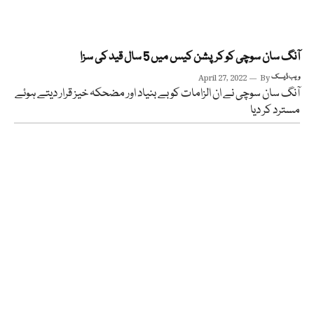
آنگ سان سوچی کو کرپشن کیس میں 5 سال قید کی سزا
ویب ڈیسک
By
April 27, 2022
آنگ سان سوچی نے ان الزامات کو بے بنیاد اور مضحکہ خیز قرار دیتے ہوئے
مسترد کر دیا