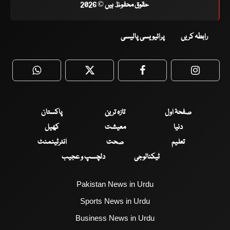
حقوق محفوظ ہیں © 2026
رابطہ کریں
پرائیویسی پالیسی
WhatsApp
Twitter
Facebook
Faceboo
صفحۂ اول
تازہ ترین
پاکستان
دنیا
معیشت
کھیل
تعلیم
صحت
انٹرٹینمنٹ
ٹیکنالوجی
دلچسپ و عجیب
Pakistan News in Urdu
Sports News in Urdu
Business News in Urdu