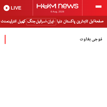
LIVE
6 Aug, 2026
صفحۂ اول
تازہ ترین
پاکستان
دنیا
ایران-اسرائیل جنگ
کھیل
انٹرٹینمنٹ
فوجی بغاوت