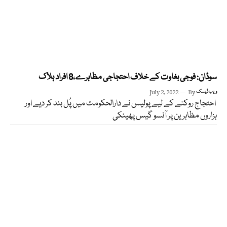
سوڈان: فوجی بغاوت کے خلاف احتجاجی مظاہرے،8 افراد ہلاک
ویب ڈیسک
By
July 2, 2022
احتجاج روکنے کے لیے پولیس نے دارالحکومت میں پُل بند کر دیے اور
ہزاروں مظاہرین پر آنسو گیس پھینکی