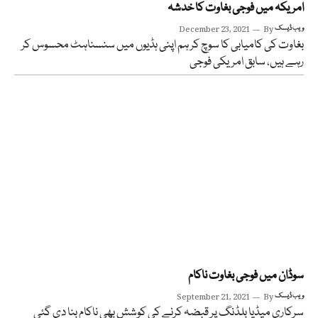
امریکہ میں فوجی بغاوت کا خدشہ
ویب ڈیسک
By
December 23, 2021
بغاوت کی کامیابی کا سوچ کر ہم اپنی ہڈیوں میں سنسناہٹ محسوس کر
رہے ہیں، سابق امریکی فوجی
سوڈان میں فوجی بغاوت ناکام
ویب ڈیسک
By
September 21, 2021
سرکاری میڈیا بلڈنگ پر قبضہ کرنے کی کوشش بھی ناکام بنا دی گئی