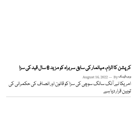
کرپشن کا الزام، میانمار کی سابق سربراہ کو مزید 6 سال قید کی سزا
ویب ڈیسک
By
August 16, 2022
امریکا نے آنگ سانگ سوچی کی سزا کو قانون اور انصاف کی حکمرانی کی
توہین قرار دیا ہے