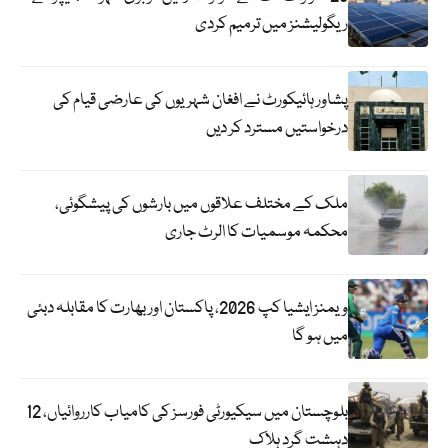
ریگولیشنز میں ترمیم کردی
پشاور ہائیکورٹ نے افغان شہریوں کی عارضی قیام کی
درخواستیں مسترد کر دیں
ملک کے مختلف علاقوں میں بارشوں کی پیشگوئی،
محکمہ موسمیات کا الرٹ جاری
ویمنز ایشیا کپ 2026، پاکستان اور بھارت کا مقابلہ دبئی
میں ہو گا
بلوچستان میں سیکیورٹی فورسز کی کامیاب کارروائیاں، 12
دہشت گرد ہلاک