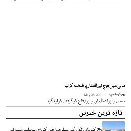
مالی میں فوج نے اقتدار پر قبضہ کر لیا
ویب ڈیسک
By
May 25, 2021
صدر، وزیر اعظم اور وزیر دفاع کو گرفتار کر لیا گیا۔
تازہ ترین خبریں
25 کلو واٹ تک کے سولر صارفین کو بڑی سہولت، نیپرا نے