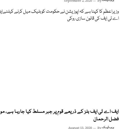
ویب ڈیسک
By
September 2, 2020
وزیراعظم کا کہنا ہے کہ اپوزیشن نے حکومت کو بلیک میل کرنے کیلئےا
اے ٹی ایف کی قانون سازی روکی
ایف اے ٹی ایف بلز کے ذریعے قوم پر جبر مسلط کیا جارہا ہے، مولا
فضل الرحمان
ویب ڈیسک
By
August 13, 2020