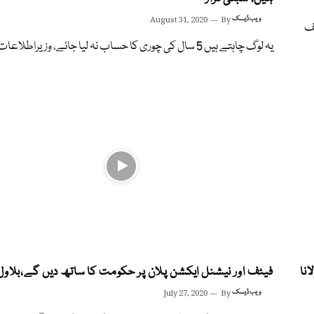
ویب ڈیسک
By
August 31, 2020
یف
یہ لوگ چاہتے ہیں 5 سال کی چوری کا حساب نہ لیا جائے، وزیراطلاعات
نا
فیٹف اور نیشنل ایکشن پلان پر حکومت کا ساتھ دیں گے،بلاول 
ویب ڈیسک
By
July 27, 2020