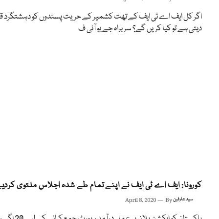
اگر کل ایف اے ٹی ایف کے تھت کشمیر کے حریت پسندوں کو دہشتگرد قرا
دیتی ہے تو کیا کریں گے؟ سربراہ جے یو آئی ف
کورونا: ایف اے ٹی ایف نے اپنے تمام طے شدہ اجلاس ملتوی کردی
سید عارفین
By
April 8, 2020
پاکستان کو ایکشن پلان پر عمل درآمد رپورٹ جمع کرا