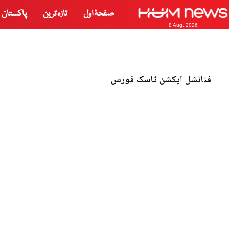
صفحۂ اول
تازہ ترین
پاکستان
8 Aug, 2026
فنانشل ایکشن ٹاسک فورس