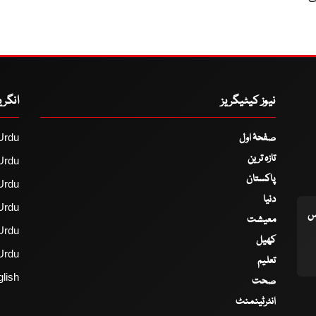
نیوز کیٹیگریز
انگر
صفحۂ اول
Urdu
تازہ ترین
Urdu
پاکستان
Urdu
دنیا
Urdu
اس
معیشت
Urdu
کھیل
Urdu
تعلیم
lish
صحت
انٹرٹینمنٹ