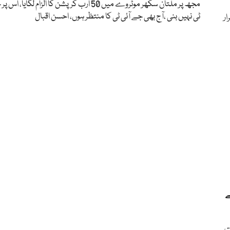
مجھ پر ملتان سکھر موٹروے میں 50 ارب کرپشن کا الزام لگایا،
ٹی نہیں بنی ،آج بھی جے آئی ٹی کا منتظر ہوں، احسن اقبال
ر
ے
نے کے لیے 20 اگست