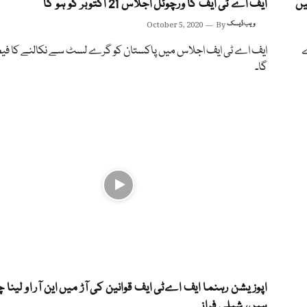
یں
ایف اے ٹی ایف کا ورچوئل اجلاس 21 اکتوبر کو ہو گا
ویب ڈیسک
By
October 5, 2020
ے
ایف اے ٹی ایف اجلاس میں پاکستان کو گرے لسٹ سے نکالنے کا فی
گا۔
اپوزیشن رہنما ایف اےٹی ایف قوانین کی آڑ میں این آر او لینا 
ہیں، شبلی فراز