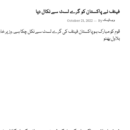
فیٹف نے پاکستان کو گرے لسٹ سے نکال دیا
ویب ڈیسک
By
October 21, 2022
قوم کو مبارک ہو پاکستان فیٹف کی گرے لسٹ سے نکل چکا ہے، وزیر خا
بلاول بھٹو