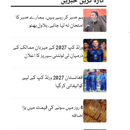
تازہ ترین خبریں
ہم صبر کر رہے ہیں، ہمارے صبر کا
امتحان نہ لیا جائے، بلاول بھٹو
ورلڈ کپ 2027 کے میزبان ممالک کے
درمیان ٹی ٹوئنٹی سیریز کا اعلان
افغانستان 2027 ورلڈ کپ کے لیے
کوالیفائی کرگیا
4 روز میں سونے کی قیمت میں بڑا
اضافہ