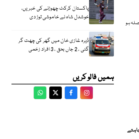
پاکستان کرکٹ چھوڑنے کی خبریں،
خوشدل شاہ نے خاموشی توڑ دی
صلہ ہو
ڈیرہ غازی خان میں گھر کی چھت گر
گئی ، 2 جاں بحق ، 3 افراد زخمی
ہمیں فالو کریں
WhatsApp
Twitter
Facebook
Facebook
چاہتے