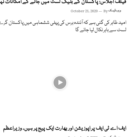
فیٹف اجلاس: پاکستان کے بلیک لسٹ میں جانے کے امکانات نہ
ویب ڈیسک
By
October 21, 2020
امید ظاہر کی گئی ہے کہ آئندہ برس کی پہلی ششماہی میں پاکستان گر
لسٹ سے باہر نکال لیا جائے گا
ایف اے ٹی ایف پر اپوزیشن اور بھارت ایک پیج پر ہیں، وزیراعظم