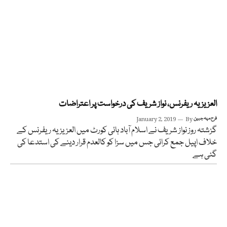
العزیزیہ ریفرنس، نواز شریف کی درخواست پر اعتراضات
فرح مہہ جبین
By
January 2, 2019
گزشتہ روز نواز شریف نے اسلام آباد ہائی کورٹ میں العزیزیہ ریفرنس کے
خلاف اپیل جمع کرائی جس میں سزا کو کالعدم قرار دینے کی استدعا کی
گئی ہے