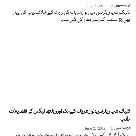
فرح مہہ جبین
By
July 13, 2019
فلیگ شپ ریفرنس میں نوازشریف کی بریت کے خلاف نیب کی اپیل
بھی 18 ستمبر کے لیے مقرر کی گئی ہے۔
فلیگ شپ ریفرنس: نواز شریف کے انکم اور ویلتھ ٹیکس کی تفصیلات
طلب
فرح مہہ جبین
By
June 25, 2019
اسلام آباد ہائی کورٹ کے جسٹس عامر فاروق اور جسٹس محسن اختر