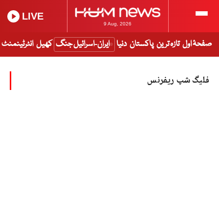
LIVE
9 Aug, 2026
صفحۂ اول
تازہ ترین
پاکستان
دنیا
ایران-اسرائیل جنگ
کھیل
انٹرٹینمنٹ
فلیگ شپ ریفرنس