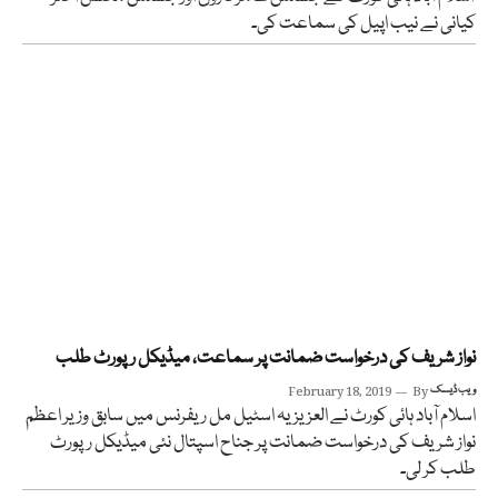
کیانی نے نیب اپیل کی سماعت کی۔
نواز شریف کی درخواست ضمانت پر سماعت، میڈیکل رپورٹ طلب
ویب ڈیسک
By
February 18, 2019
اسلام آباد ہائی کورٹ نے العزیزیہ اسٹیل مل ریفرنس میں سابق وزیر اعظم
نواز شریف کی درخواست ضمانت پر جناح اسپتال نئی میڈیکل رپورٹ
طلب کر لی۔