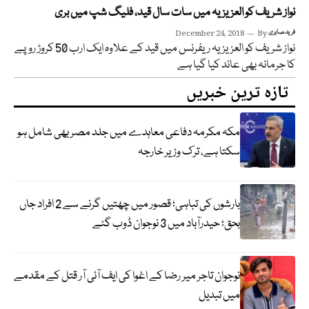
نواز شریف کو العزیزیہ میں سات سال قید، فلیگ شپ میں بری
فرید صابری
By
December 24, 2018
نواز شریف کو العزیزیہ ریفرنس میں قید کے علاوہ ایک ارب 50 کروڑ روپے
کا جرمانہ بھی عائد کیا گیا ہے
تازہ ترین خبریں
مکہ مکرمہ دفاعی معاہدے میں جلد مصر بھی شامل ہو
سکتا ہے، ترک وزیر خارجہ
بارشوں کی تباہی؛ قصور میں چھتیں گرنے سے 2 افراد جاں
بحق؛ حیدرآباد میں 3 نوجوان ڈوب گئے
نوجوان تاجر میر رضا کے اغوا کی ایف آئی آر قتل کے مقدمے
میں تبدیل