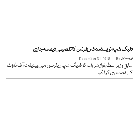
فلیگ شپ انویسٹمنٹ ریفرنس کا تفصیلی فیصلہ جاری
فرید صابری
By
December 31, 2018
سابق وزیر اعظم نواز شریف کو فلیگ شپ ریفرنس میں بینیفٹ آف ڈاؤٹ
کے تحت بری کیا گیا