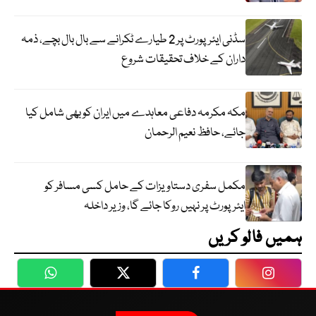
سڈنی ایئرپورٹ پر 2 طیارے ٹکرانے سے بال بال بچے، ذمہ
داران کے خلاف تحقیقات شروع
مکہ مکرمہ دفاعی معاہدے میں ایران کو بھی شامل کیا
جائے، حافظ نعیم الرحمان
مکمل سفری دستاویزات کے حامل کسی مسافر کو
ایئرپورٹ پر نہیں روکا جائے گا، وزیر داخلہ
ہمیں فالو کریں
WhatsApp
Twitter
Facebook
Faceboo