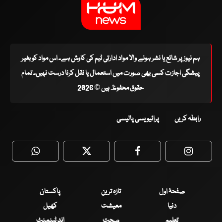
ہم نیوز پر شائع یا نشر ہونے والا مواد ادارتی ٹیم کی کاوش ہے۔ اس مواد کو بغیر
پیشگی اجازت کسی بھی صورت میں استعمال یا نقل کرنا درست نہیں۔ تمام
حقوق محفوظ ہیں © 2026
رابطہ کریں
پرائیویسی پالیسی
WhatsApp
Twitter
Facebook
Faceboo
صفحۂ اول
تازہ ترین
پاکستان
دنیا
معیشت
کھیل
تعلیم
صحت
انٹرٹینمنٹ