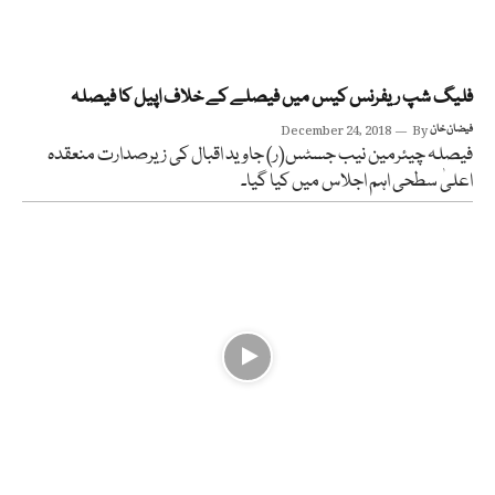
فلیگ شپ ریفرنس کیس میں فیصلے کے خلاف اپیل کا فیصلہ
فیضان خان
By
December 24, 2018
فیصلہ چیئرمین نیب جسٹس(ر) جاوید اقبال کی زیرصدارت منعقدہ
اعلیٰ سطحی اہم اجلاس میں کیا گیا۔