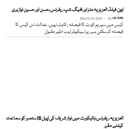
ایون فیلڈ، العزیزیہ ملز اور فلیگ شپ ریفرنس،حسن اور حسین نواز بری
March 19, 2024
By
LAL KHAN
کیس میں سپریم کورٹ کا فیصلہ رکاوٹ نہیں، عدالت اس کیس کا
فیصلہ کرسکتی ہے، پراسیکیوٹر نیب اظہر مقبول
العزیزیہ ریفرنس:ہائیکورٹ میں نواز شریف کی اپیل 18ستمبر کو سماعت
کیلئے مقرر