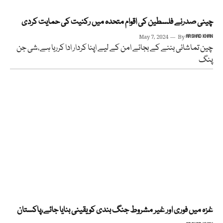
چینی صدرنے فلسطین کی اقوام متحدہ میں رکنیت کی حمایت کردی
May 7, 2024
By
ARSHAD KHAN
چین تماشائی بننے کے بجائے امن کے لیے اپنا کردار ادا کررہا ہے،شی جن
پنگ
غزہ میں فوری اور غیر مشروط جنگ بندی کو یقینی بنایا جائے،پاکستان