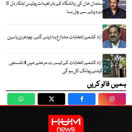
سلمان خان کی رہائشگاہ کے باہر تعینات پولیس اہلکار دل کا
دورہ پڑنے سے چل بسا
آزاد کشمیر انتخابات متنازع بنا دیئے گئے، چودھری یاسین
آزاد کشمیر انتخابات کے تیسرے مرحلے میں 4 نشستوں
کیلئے پولنگ کل ہو گی
ہمیں فالو کریں
WhatsApp
Twitter
Facebook
Faceboo