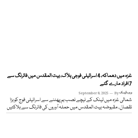
غزہ میں دھماکہ، 4 اسرائیلی فوجی ہلاک، بیت المقدس میں فائرنگ سے
7 افراد مارے گئے
ویب ڈیسک
By
September 8, 2025
شمالی غزہ میں ٹینک کے نیچے نصب بم پھٹنے سے اسرائیلی فوج کو بڑا
نقصان، مقبوضہ بیت المقدس میں حملہ آوروں کی فائرنگ سے ہلاکتیں