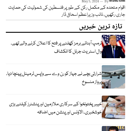
May 5, 2024
By
ARSHAD KHAN
اقوام متحدہ کے مکمل رکن کے طور پر فلسطین کی شمولیت کی حمایت
جاری رکھیں، نائب وزیراعظم اسحاق ڈار
تازہ ترین خبریں
ٹرمپ آبنائے ہرمز کھلنے پر فتح کا اعلان کرنے والے تھے،
وال اسٹریٹ جرنل کا انکشاف
شرارتی بچے نے جہاز کو رن وے سے واپس ٹرمینل پہنچا دیا،
پرواز منسوخ
خیبرپختونخوا کے سرکاری ملازمین اور پنشنرز کیلئے بڑی
خوشخبری، الاؤنس اور پنشن میں اضافہ