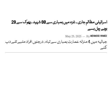
اسرائیلی مظالم جاری ، غزہ میں بمباری سے 80 شہید ، بھوک سے 29
بچے چل بسے
May 23, 2025
By
MEHMOOD AHMED
جبالیہ میں 4 منزلہ عمارت بمباری سے تباہ ، درجنوں افراد ملبے تلے دب
گئے