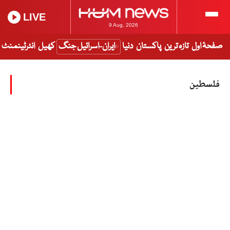
LIVE
9 Aug, 2026
صفحۂ اول
تازہ ترین
پاکستان
دنیا
ایران-اسرائیل جنگ
کھیل
انٹرٹینمنٹ
فلسطین