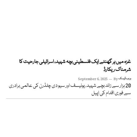
غزہ میں ہر گھنٹے ایک فلسطینی بچہ شہید، اسرائیلی جارحیت کا
شرمناک ریکارڈ
ویب ڈیسک
By
September 6, 2025
20 ہزار سے زائد بچے شہید، یونیسف اور سیو دی چلڈرن کی عالمی برادری
سے فوری اقدام کی اپیل