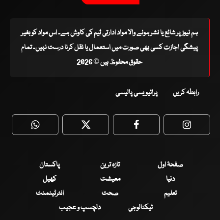
ہم نیوز پر شائع یا نشر ہونے والا مواد ادارتی ٹیم کی کاوش ہے۔ اس مواد کو بغیر
پیشگی اجازت کسی بھی صورت میں استعمال یا نقل کرنا درست نہیں۔ تمام
حقوق محفوظ ہیں © 2026
رابطہ کریں
پرائیویسی پالیسی
WhatsApp
Twitter
Facebook
Faceboo
صفحۂ اول
تازہ ترین
پاکستان
دنیا
معیشت
کھیل
تعلیم
صحت
انٹرٹینمنٹ
ٹیکنالوجی
دلچسپ و عجیب