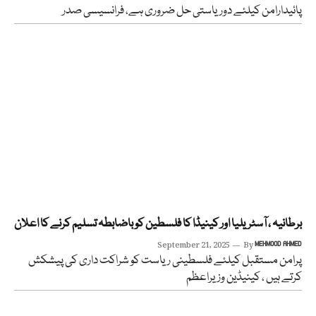
پائیدارامن کیلئے دوریاستی حل ضروری ہے، فرانسیسی صدر
برطانیہ ، آسٹریلیا اور کینیڈا کا فلسطین کو باضابطہ تسلیم کرنے کا اعلان
September 21, 2025
By
MEHMOOD AHMED
پرامن مستقبل کیلئے فلسطینی ریاست کو شراکت داری کی پیشکش
کرتے ہیں ، کینیڈین وزیراعظم