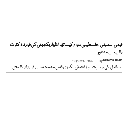
قومی اسمبلی ، فلسطینی عوام کیساتھ اظہار یکجہتی کی قرارداد کثرت
رائے سے منظور
August 6, 2025
By
MEHMOOD AHMED
اسرائیل کی بربریت اور اشتعال انگیزی قابل مذمت ہے ، قرارداد کا متن