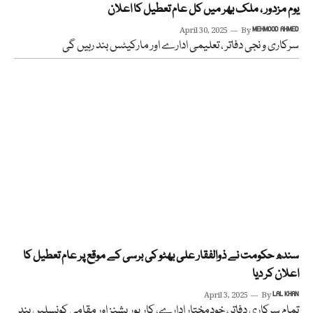
یوم مزدور ، ملک بھر میں کل عام تعطیل کا اعلان
April 30, 2025
By
MEHMOOD AHMED
سرکاری و نجی دفاتر ، تعلیمی ادارے اور مارکیٹس بند رہیں گی
سندھ حکومت نے ذوالفقار علی بھٹو کی برسی کے موقع پر عام تعطیل کا
اعلان کر دیا
April 3, 2025
By
LAL KHAN
تمام سرکاری دفاتر، خودمختار ادارے، کارپوریشنز اور مقامی کونسلیں بند