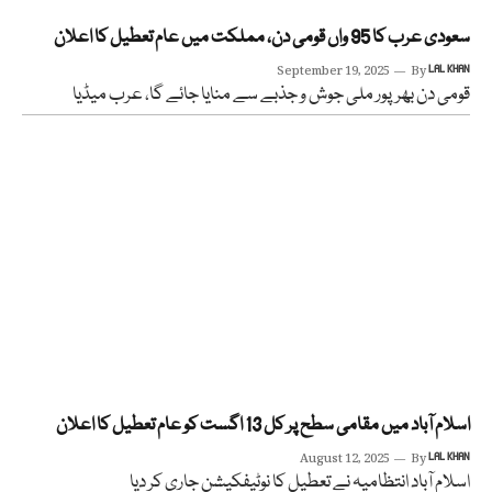
سعودی عرب کا 95 واں قومی دن، مملکت میں عام تعطیل کا اعلان
September 19, 2025
By
LAL KHAN
قومی دن بھرپور ملی جوش و جذبے سے منایا جائے گا، عرب میڈیا
اسلام آباد میں مقامی سطح پر کل 13 اگست کو عام تعطیل کا اعلان
August 12, 2025
By
LAL KHAN
اسلام آباد انتظامیہ نے تعطیل کا نوٹیفکیشن جاری کر دیا