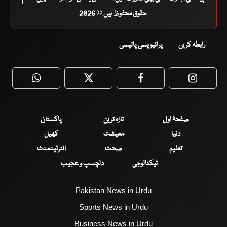
حقوق محفوظ ہیں © 2026
رابطہ کریں
پرائیویسی پالیسی
WhatsApp
Twitter
Facebook
Faceboo
صفحۂ اول
تازہ ترین
پاکستان
دنیا
معیشت
کھیل
تعلیم
صحت
انٹرٹینمنٹ
ٹیکنالوجی
دلچسپ و عجیب
Pakistan News in Urdu
Sports News in Urdu
Business News in Urdu