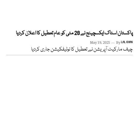
پاکستان اسٹاک ایکسچینج نے 28 مئی کو عام تعطیل کا اعلان کردیا
May 19, 2025
By
LAL KHAN
چیف مارکیٹ آپریشن نے تعطیل کا نوٹیفکیشن جاری کردیا