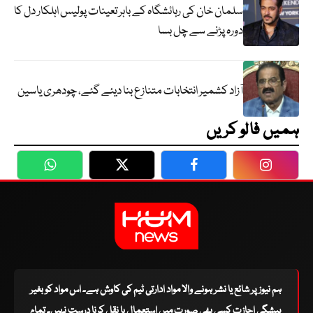
سلمان خان کی رہائشگاہ کے باہر تعینات پولیس اہلکار دل کا
دورہ پڑنے سے چل بسا
آزاد کشمیر انتخابات متنازع بنا دیئے گئے، چودھری یاسین
ہمیں فالو کریں
WhatsApp
Twitter
Facebook
Faceboo
ہم نیوز پر شائع یا نشر ہونے والا مواد ادارتی ٹیم کی کاوش ہے۔ اس مواد کو بغیر
پیشگی اجازت کسی بھی صورت میں استعمال یا نقل کرنا درست نہیں۔ تمام