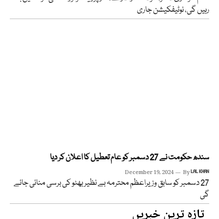
رہیں گی، نوٹیفکیشن جاری
سندھ حکومت نے 27 دسمبر کو عام تعطیل کا اعلان کر دیا
December 19, 2024
By
LAL KHAN
27 دسمبر کو سابق وزیراعظم محترمہ بے نظیر بھٹو کی برسی منائی جائے
گی
تازہ ترین خبریں