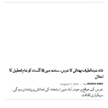
شاہ عبدالطیف بھٹائی کا عرس ، سندھ میں 9 اگست کو عام تعطیل کا
اعلان
August 7, 2025
By
MEHMOOD AHMED
عرس کے موقع پر حیدر آباد میں اسلحلہ کی نمائش پر پابندی ہو گی ،
سیکرٹری ثقافت