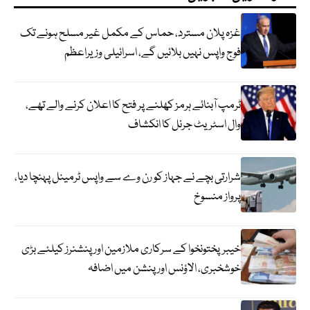
غزہ پلان مسترد، حماس کے مکمل غیر مسلح ہونے تک
فوج واپس نہیں بلائیں گے، اسرائیلی وزیراعظم
ٹرمپ آبنائے ہرمز کھلنے پر فتح کا اعلان کرنے والے تھے،
وال اسٹریٹ جرنل کا انکشاف
شرارتی بچے نے جہاز کو رن وے سے واپس ٹرمینل پہنچا دیا،
پرواز منسوخ
خیبرپختونخوا کے سرکاری ملازمین اور پنشنرز کیلئے بڑی
خوشخبری، الاؤنس اور پنشن میں اضافہ