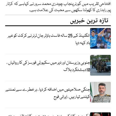
افتتاحی تقریب میں گورنر پنجاب چوہدری محمد سرور نے کہاہے کہ کرتار
پور راہداری کا کھولنا سکھوں سے محبت کی علامت ہے۔
تازہ ترین خبریں
انگلینڈ کے 25 سالہ فاسٹ باؤلر جان ٹرنر نے کرکٹ کو خیر
باد کہہ دیا
جنوبی وزیرستان اور دیر میں سکیورٹی فورسز کی کارروائیاں ،
10دہشتگرد ہلاک
جنگی صلاحیتوں میں اضافہ کر دیا ، ہر خطرے سے نمٹنے
کیلئے تیار ہیں ، ایرانی فوج