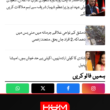
ترک صدر کا ایک روزہ دورہ سعودی عرب کا اعلان، سعودی
ولی عہد اور وزیراعظم شہباز شریف سے اہم ملاقات کریں
گے
دمشق کے نواحی علاقے جرمانہ میں منی بس میں
دھماکہ، 2 افراد جاں بحق، متعدد زخمی
شادی کا کوئی ارادہ نہیں، اکیلی بے حد خوش ہوں، امیشا
پٹیل
ہمیں فالو کریں
WhatsApp
Twitter
Facebook
Faceboo