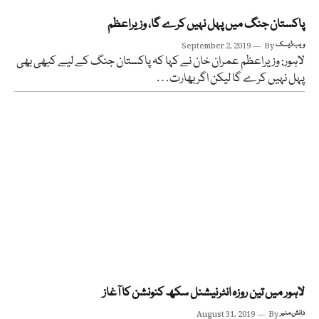
پاکستان جنگ میں پہل نہیں کرے گا، وزیراعظم
ویب ڈیسک
By
September 2, 2019
لاہور: وزیراعظم عمران خان نے کہا کہ پاکستان جنگ کے لیے کبھی بھی
پہل نہیں کرے گا لیکن اگر بھارت…
لاہور میں تین روزہ انٹرنیشنل سکھ کنونشن کا آغاز
دانش منیر
By
August 31, 2019