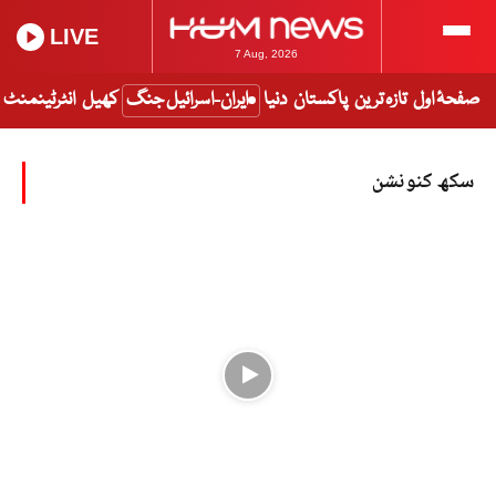
LIVE
7 Aug, 2026
صفحۂ اول
تازہ ترین
پاکستان
دنیا
ایران-اسرائیل جنگ
کھیل
انٹرٹینمنٹ
سکھ کنونشن