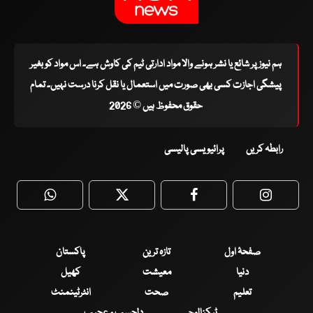
ہم نیوز پر شائع یا نشر ہونے والا مواد ادارتی ٹیم کی کاوش ہے۔ اس مواد کو بغیر
پیشگی اجازت کسی بھی صورت میں استعمال یا نقل کرنا درست نہیں۔ تمام
حقوق محفوظ ہیں © 2026
رابطہ کریں
پرائیویسی پالیسی
WhatsApp
Twitter
Facebook
Faceboo
صفحۂ اول
تازہ ترین
پاکستان
دنیا
معیشت
کھیل
تعلیم
صحت
انٹرٹینمنٹ
ٹیکنالوجی
دلچسپ و عجیب