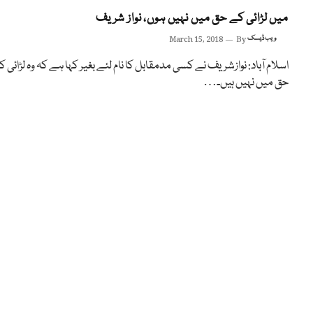
میں لڑائی کے حق میں نہیں ہوں، نواز شریف
ویب ڈیسک
By
March 15, 2018
اسلام آباد: نوازشریف نے کسی مدمقابل کا نام لئے بغیر کہا ہے کہ وہ لڑائی 
حق میں نہیں ہیں۔…