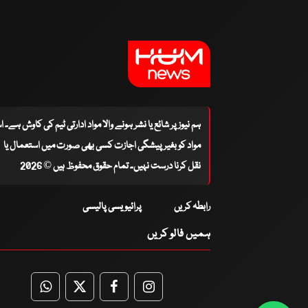
ہم نیوز پر شائع یا نشر ہونے والا مواد ادارتی ٹیم کی کاوش ہے۔ 
مواد کو بغیر پیشگی اجازت کسی بھی صورت میں استعمال یا
نقل کرنا درست نہیں۔ تمام حقوق محفوظ ہیں © 2026
رابطہ کریں
پرائیویسی پالیسی
ہمیں فالو کریں
WhatsApp
Twitter
Facebook
Facebook