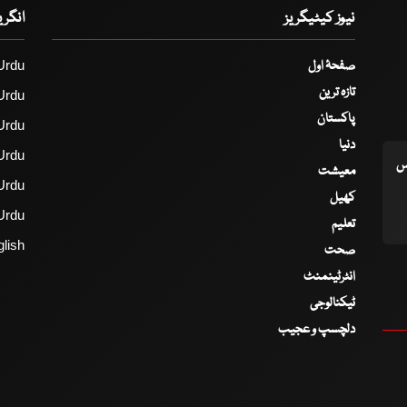
نیوز کیٹیگریز
انگر
صفحۂ اول
Urdu
تازہ ترین
Urdu
پاکستان
Urdu
دنیا
Urdu
اس
معیشت
Urdu
کھیل
Urdu
تعلیم
lish
صحت
انٹرٹینمنٹ
ٹیکنالوجی
دلچسپ و عجیب