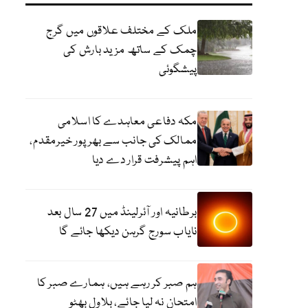
ملک کے مختلف علاقوں میں گرج
چمک کے ساتھ مزید بارش کی
پیشگوئی
مکہ دفاعی معاہدے کا اسلامی
ممالک کی جانب سے بھرپور خیرمقدم،
اہم پیشرفت قرار دے دیا
برطانیہ اور آئرلینڈ میں 27 سال بعد
نایاب سورج گرہن دیکھا جائے گا
ہم صبر کر رہے ہیں، ہمارے صبر کا
امتحان نہ لیا جائے، بلاول بھٹو