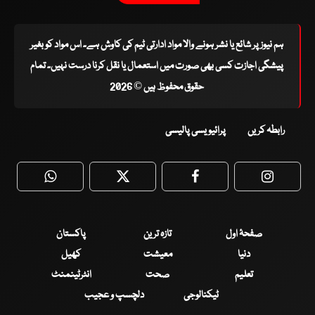
ہم نیوز پر شائع یا نشر ہونے والا مواد ادارتی ٹیم کی کاوش ہے۔ اس مواد کو بغیر
پیشگی اجازت کسی بھی صورت میں استعمال یا نقل کرنا درست نہیں۔ تمام
حقوق محفوظ ہیں © 2026
رابطہ کریں
پرائیویسی پالیسی
WhatsApp
Twitter
Facebook
Faceboo
صفحۂ اول
تازہ ترین
پاکستان
دنیا
معیشت
کھیل
تعلیم
صحت
انٹرٹینمنٹ
ٹیکنالوجی
دلچسپ و عجیب