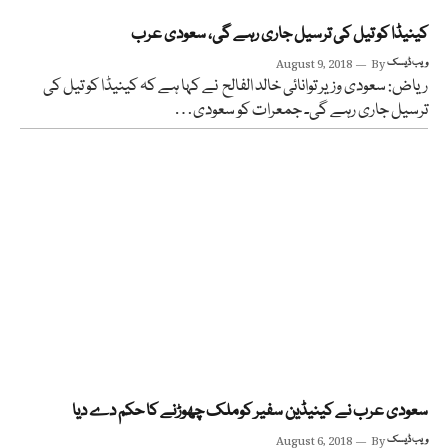
کینیڈا کو تیل کی ترسیل جاری رہے گی، سعودی عرب
ویب ڈیسک
By
August 9, 2018
ریاض: سعودی وزیر توانائی خالد الفالح نے کہا ہے کہ کینیڈا کو تیل کی
ترسیل جاری رہے گی۔ جمعرات کو سعودی…
سعودی عرب نے کینیڈین سفیر کوملک چھوڑنے کا حکم دے دیا
ویب ڈیسک
By
August 6, 2018