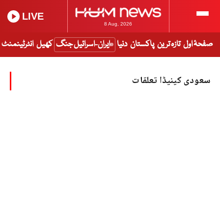
LIVE
8 Aug, 2026
صفحۂ اول
تازہ ترین
پاکستان
دنیا
ایران-اسرائیل جنگ
کھیل
انٹرٹینمنٹ
سعودی کینیڈا تعلقات