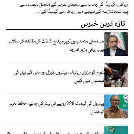
ریاض: کینیڈا کی جانب سے سعودی عرب کے متعلق تبصرہ سے
پیداشدہ تنازعہ کے نتیجے میں ریاض نے کینیڈا کے…
تازہ ترین خبریں
مسلمان متحد ہوں تو ہر چیلنج کا ڈٹ کر مقابلہ کر سکتے
ہیں، ایرانی وزیر خارجہ
عوام کو جزوی ریلیف، پیٹرول، ڈیزل اور مٹی کے تیل کی
قیمتوں میں کمی
پیٹرول کی قیمت 228 روپے فی لیٹر کی جائے، حافظ نعیم
الرحمان