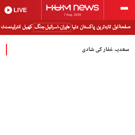
LIVE
7 Aug, 2026
صفحۂ اول
تازہ ترین
پاکستان
دنیا
ایران-اسرائیل جنگ
کھیل
انٹرٹینمنٹ
سعدیہ غفار کی شادی