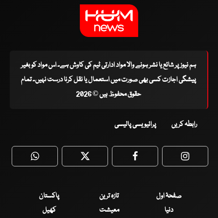
ہم نیوز پر شائع یا نشر ہونے والا مواد ادارتی ٹیم کی کاوش ہے۔ اس مواد کو بغیر
پیشگی اجازت کسی بھی صورت میں استعمال یا نقل کرنا درست نہیں۔ تمام
حقوق محفوظ ہیں © 2026
رابطہ کریں
پرائیویسی پالیسی
WhatsApp
Twitter
Facebook
Faceboo
صفحۂ اول
تازہ ترین
پاکستان
دنیا
معیشت
کھیل