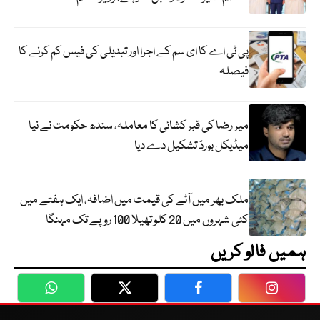
پی ٹی اے کا ای سم کے اجرا اور تبدیلی کی فیس کم کرنے کا
فیصلہ
میر رضا کی قبر کشائی کا معاملہ، سندھ حکومت نے نیا
میڈیکل بورڈ تشکیل دے دیا
ملک بھر میں آٹے کی قیمت میں اضافہ، ایک ہفتے میں
کئی شہروں میں 20 کلو تھیلا 100 روپے تک مہنگا
ہمیں فالو کریں
WhatsApp
Twitter
Facebook
Faceboo