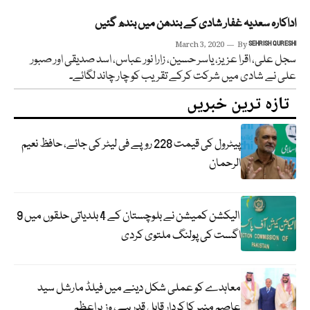
اداکارہ سعدیہ غفار شادی کے بندھن میں بندھ گئیں
March 3, 2020
By
SEHRISH QURESHI
سجل علی، اقرا عزیز، یاسر حسین، زارا نور عباس، اسد صدیقی اور صبور
علی نے شادی میں شرکت کرکے تقریب کو چار چاند لگائے۔
تازہ ترین خبریں
پیٹرول کی قیمت 228 روپے فی لیٹر کی جائے، حافظ نعیم
الرحمان
الیکشن کمیشن نے بلوچستان کے 4 بلدیاتی حلقوں میں 9
اگست کی پولنگ ملتوی کردی
معاہدے کو عملی شکل دینے میں فیلڈ مارشل سید
عاصم منیر کا کردار قابل قدر ہے، وزیراعظم