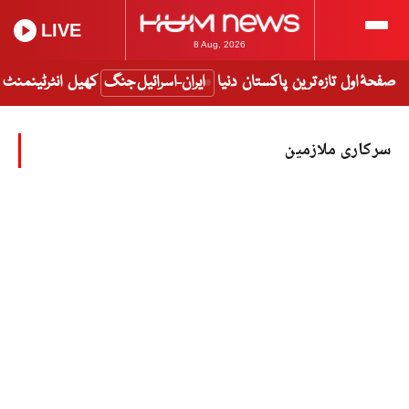
LIVE
8 Aug, 2026
صفحۂ اول
تازہ ترین
پاکستان
دنیا
ایران-اسرائیل جنگ
کھیل
انٹرٹینمنٹ
سرکاری ملازمین