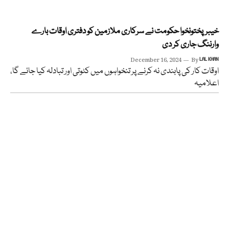
خیبرپختونخوا حکومت نے سرکاری ملازمین کو دفتری اوقات بارے
وارننگ جاری کر دی
December 16, 2024
By
LAL KHAN
اوقات کار کی پابندی نہ کرنے پر تنخواہوں میں کٹوتی اور تبادلہ کیا جائے گا،
اعلامیہ