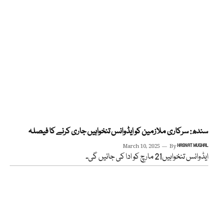
سندھ: سرکاری ملازمین کو ایڈوانس تنخواہیں جاری کرنے کا فیصلہ
March 10, 2025
By
HASNAT MUGHAL
ایڈوانس تنخواہیں21 مارچ کو ادا کی جائیں گی۔