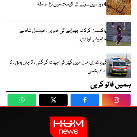
4 روز میں سونے کی قیمت میں بڑا اضافہ
پاکستان کرکٹ چھوڑنے کی خبریں، خوشدل شاہ نے
خاموشی توڑ دی
ڈیرہ غازی خان میں گھر کی چھت گر گئی ، 2 جاں بحق ، 3
افراد زخمی
ہمیں فالو کریں
WhatsApp
Twitter
Facebook
Faceboo