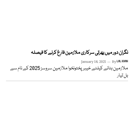
نگران دور میں بھرتی سرکاری ملازمین فارغ کرنے کا فیصلہ
January 18, 2025
By
LAL KHAN
ملازمین ہٹانے کیلئے خیبرپختونخوا ملازمین سروسز 2025 کے نام سے
بل تیار