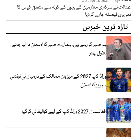
October 18, 2024
By
LAL KHAN
عدالت نے سرکاری ملازمین کے بچوں کے کوٹہ سے متعلق کیس کا
تحریری فیصلہ جاری کر دیا
تازہ ترین خبریں
ہم صبر کر رہے ہیں، ہمارے صبر کا امتحان نہ لیا جائے،
بلاول بھٹو
ورلڈ کپ 2027 کے میزبان ممالک کے درمیان ٹی ٹوئنٹی
سیریز کا اعلان
افغانستان 2027 ورلڈ کپ کے لیے کوالیفائی کرگیا