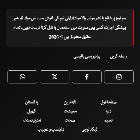
ہم نیوز پر شائع یا نشر ہونے والا مواد ادارتی ٹیم کی کاوش ہے۔ اس مواد کو بغیر
پیشگی اجازت کسی بھی صورت میں استعمال یا نقل کرنا درست نہیں۔ تمام
حقوق محفوظ ہیں © 2026
رابطہ کریں
پرائیویسی پالیسی
WhatsApp
Twitter
Facebook
Faceboo
صفحۂ اول
تازہ ترین
پاکستان
دنیا
معیشت
کھیل
تعلیم
صحت
انٹرٹینمنٹ
ٹیکنالوجی
دلچسپ و عجیب