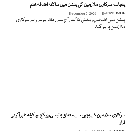
پنجاب: سرکاری ملازمین کی پنشن میں سالانہ اضافہ ختم
December 3, 2024
By
HASNAT MUGHAL
پنشن میں اضافے پر بندش کا آغاز آج سے ریٹائر ہونے والے سرکاری
ملازمین پر ہو گیا۔
سرکاری ملازمین کے بچوں سے متعلق پالیسی، پیکج اور کوٹہ غیر آئینی
قرار