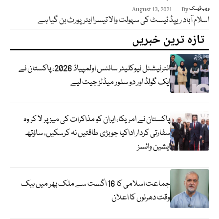
ویب ڈیسک
By
August 13, 2021
اسلام آباد ریپڈ ٹیسٹ کی سہولت والا تیسرا ایئرپورٹ بن گیا ہے
تازہ ترین خبریں
انٹرنیشنل نیوکلیئر سائنس اولمپیاڈ 2026، پاکستان نے
ایک گولڈ اور دو سلور میڈلز جیت لیے
پاکستان نے امریکا، ایران کو مذاکرات کی میز پر لا کر وہ
سفارتی کردار اداکیا جو بڑی طاقتیں نہ کرسکیں، ساؤتھ
ایشین وائسز
جماعت اسلامی کا 16 اگست سے ملک بھر میں بیک
وقت دھرنوں کا اعلان