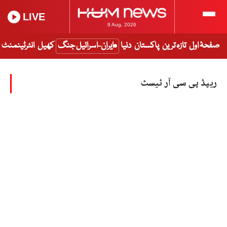
LIVE
9 Aug, 2026
صفحۂ اول
تازہ ترین
پاکستان
دنیا
ایران-اسرائیل جنگ
کھیل
انٹرٹینمنٹ
ریپڈ پی سی آر ٹیسٹ