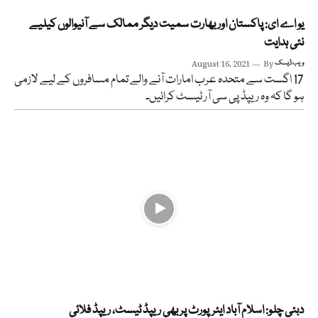
یو اے ای: پاکستان اور بھارت سمیت دیگر ممالک سے آنیوالوں کیلیے
نئی ہدایت
ویب ڈیسک
By
August 16, 2021
17 اگست سے متحدہ عرب امارات آنے والے تمام مسافروں کے لیے لازمی
ہو گا کہ وہ ریپڈ پی سی آر ٹیسٹ کرائیں۔
دبئی چلو: اسلام آباد ایئرپورٹ پر بھی ریپڈ ٹیسٹ، ریپڈ فلائی