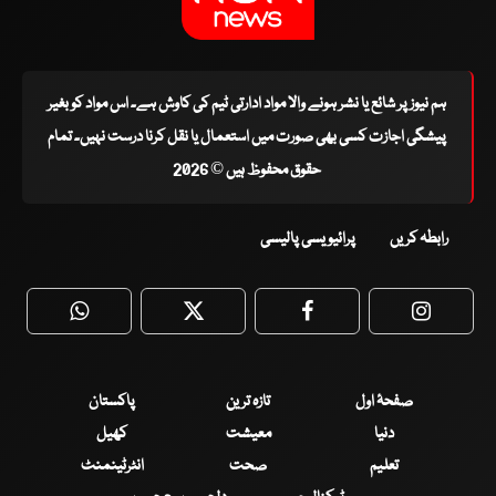
ہم نیوز پر شائع یا نشر ہونے والا مواد ادارتی ٹیم کی کاوش ہے۔ اس مواد کو بغیر
پیشگی اجازت کسی بھی صورت میں استعمال یا نقل کرنا درست نہیں۔ تمام
حقوق محفوظ ہیں © 2026
رابطہ کریں
پرائیویسی پالیسی
WhatsApp
Twitter
Facebook
Faceboo
صفحۂ اول
تازہ ترین
پاکستان
دنیا
معیشت
کھیل
تعلیم
صحت
انٹرٹینمنٹ