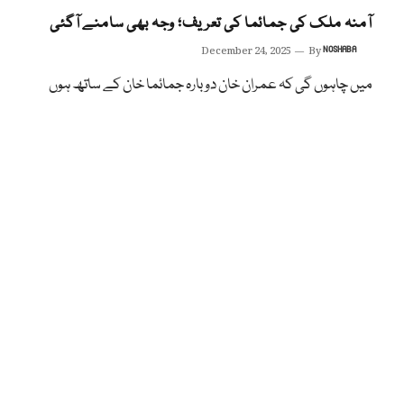
آمنہ ملک کی جمائما کی تعریف؛ وجہ بھی سامنے آگئی
December 24, 2025
By
NOSHABA
میں چاہوں گی کہ عمران خان دوبارہ جمائما خان کے ساتھ ہوں