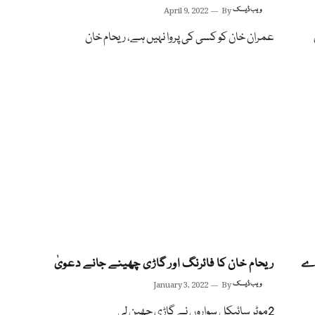
ویب ڈیسک
By
April 9, 2022
عمران خان کو کسی کی پروا نہیں ہے، ریحام خان
دے
ریحام خان کا فائرنگ اور گاڑی چھینے جانے دعویٰ
ویب ڈیسک
By
January 3, 2022
2موٹر سائیکل سواروں نے گاڑی چھین لی