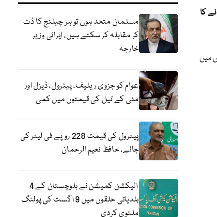
انے کا
مسلمان متحد ہوں تو ہر چیلنج کا ڈٹ
کر مقابلہ کر سکتے ہیں، ایرانی وزیر
خارجہ
ں میں
عوام کو جزوی ریلیف، پیٹرول، ڈیزل اور
مٹی کے تیل کی قیمتوں میں کمی
پیٹرول کی قیمت 228 روپے فی لیٹر کی
جائے، حافظ نعیم الرحمان
الیکشن کمیشن نے بلوچستان کے 4
بلدیاتی حلقوں میں 9 اگست کی پولنگ
ملتوی کردی