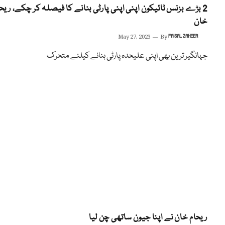
2 بڑے بزنس ٹائیکون اپنی اپنی پارٹی بنانے کا فیصلہ کر چکے، ریح
خان
May 27, 2023
By
FAISAL ZAHEER
جہانگیر ترین بھی اپنی علیحدہ پارٹی بنانے کیلئے متحرک
ریحام خان نے اپنا جیون ساتھی چن لیا