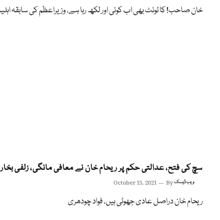
خان صاحب! کا ٹوئٹ بھی اب کوئی اور لکھ رہا ہے، وزیراعظم کی سابقہ اہلیہ
سچ کی فتح، عدالتی حکم پر ریحام خان نے معافی مانگی، زلفی بخار
ویب ڈیسک
By
October 15, 2021
ریحام خان دراصل عادی جھوٹی ہیں، فواد چودھری