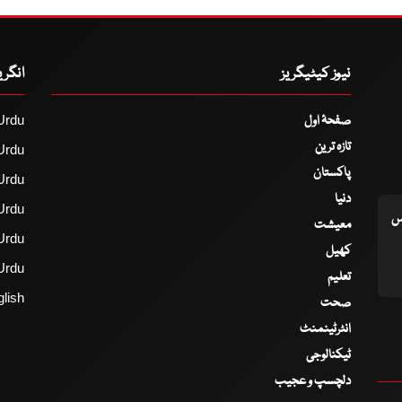
نیوز کیٹیگریز
انگر
صفحۂ اول
Urdu
تازہ ترین
Urdu
پاکستان
Urdu
دنیا
Urdu
اس
معیشت
Urdu
کھیل
Urdu
تعلیم
lish
صحت
انٹرٹینمنٹ
ٹیکنالوجی
دلچسپ و عجیب