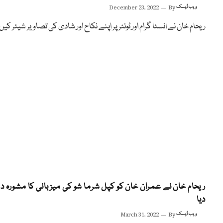
ویب ڈیسک
By
December 23, 2022
ریحام خان نے انسٹا گرام اور ٹوئٹر پر اپنے نکاح اور شادی کی تصاویر شیئر کیں
ریحام خان نے عمران خان کو کپل شرما شو کی میزبانی کا مشورہ 
دیا
ویب ڈیسک
By
March 31, 2022