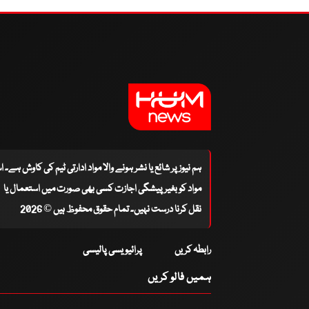
ہم نیوز پر شائع یا نشر ہونے والا مواد ادارتی ٹیم کی کاوش ہے۔ 
مواد کو بغیر پیشگی اجازت کسی بھی صورت میں استعمال یا
نقل کرنا درست نہیں۔ تمام حقوق محفوظ ہیں © 2026
رابطہ کریں
پرائیویسی پالیسی
ہمیں فالو کریں