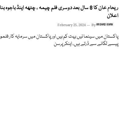
ریحام خان کا 8 سال بعد دوسری فلم چیمہ ، چٹھہ اینڈ باجوہ بن
اعلان
February 25, 2024
By
ARSHAD KHAN
پاکستان میں سینما ئیں بہت کم ہیں اور پاکستان میں سرمایہ کار فلمو
پیسے لگانے سے ڈرتے ہیں، اینکر پرسن