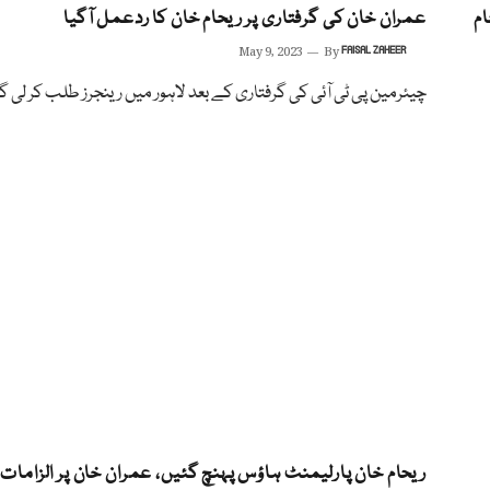
ام
عمران خان کی گرفتاری پر ریحام خان کا ردعمل آگیا
May 9, 2023
By
FAISAL ZAHEER
چیئرمین پی ٹی آئی کی گرفتاری کے بعد لاہور میں رینجرز طلب کر لی گ
ریحام خان پارلیمنٹ ہاؤس پہنچ گئیں، عمران خان پر الزامات