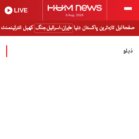
LIVE
6 Aug, 2026
صفحۂ اول
تازہ ترین
پاکستان
دنیا
ایران-اسرائیل جنگ
کھیل
انٹرٹینمنٹ
ذیلو