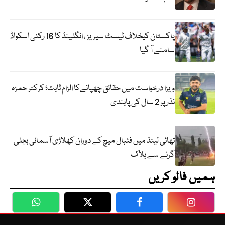
پاکستان کیخلاف ٹیسٹ سیریز ، انگلینڈ کا 16 رکنی اسکواڈ
سامنے آ گیا
ویزا درخواست میں حقائق چھپانےکا الزام ثابت؛ کرکٹر حمزہ
نذر پر 2 سال کی پابندی
تھائی لینڈ میں فٹبال میچ کے دوران کھلاڑی آسمانی بجلی
گرنے سے ہلاک
ہمیں فالو کریں
WhatsApp
Twitter
Facebook
Faceboo