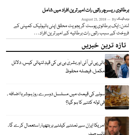
برطانوی ریسرچر راتوں رات امیر ترین افراد میں شامل
ویب ڈیسک
By
August 21, 2018
لندن: ایک برطانوی پوسٹ گریجویٹ محقق اپنی بائیوٹیک کمپنی کے
فروخت کے سبب راتوں رات برطانیہ کے امیر ترین افراد…
تازہ ترین خبریں
بانی پی ٹی آئی اور بشریٰ بی بی کی قیدِ تنہائی کیس، دلائل
مکمل، فیصلہ محفوظ
سونے کی قیمت میں مسلسل دوسرے روز ہوشربا اضافہ ،
فی تولہ کتنے کا ہو گیا؟
امریکا ایران سے نمٹنے کیلئے ہر ہتھیار استعمال کرے گا،
نائب صدر