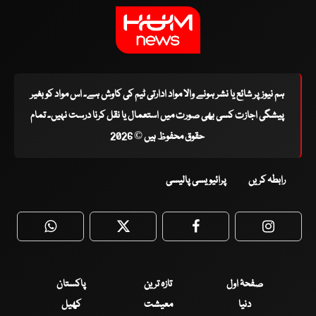
ہم نیوز پر شائع یا نشر ہونے والا مواد ادارتی ٹیم کی کاوش ہے۔ اس مواد کو بغیر
پیشگی اجازت کسی بھی صورت میں استعمال یا نقل کرنا درست نہیں۔ تمام
حقوق محفوظ ہیں © 2026
رابطہ کریں
پرائیویسی پالیسی
WhatsApp
Twitter
Facebook
Faceboo
صفحۂ اول
تازہ ترین
پاکستان
دنیا
معیشت
کھیل