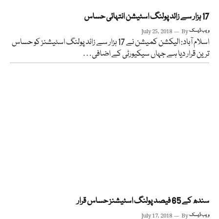
17 ہزار سے زائد پولنگ اسٹیشن انتہائی حساس
ویب ڈیسک
By
July 25, 2018
اسلام آباد: الیکشن کمیشن نے 17 ہزار سے زائد پولنگ اسٹیشنز کو حساس
ترین قرار دیا ہے جہاں سیکیورٹی کے اضافی…
سندھ کے 65 فیصد پولنگ اسٹیشنز حساس قرار
ویب ڈیسک
By
July 17, 2018