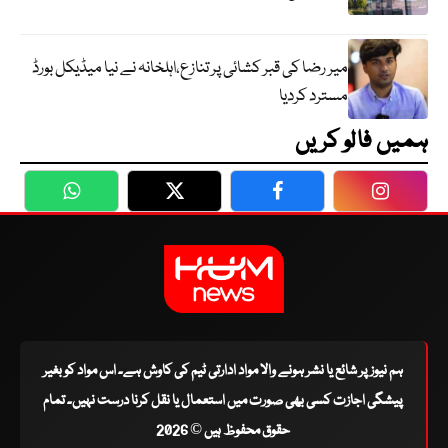
میر رضا کی قبر کشائی پر تنازع،اہلخانہ نے نیا میڈیکل بورڈ
مسترد کردیا
ہمیں فالو کریں
WhatsApp
Twitter
Facebook
Faceboo
ہم نیوز پر شائع یا نشر ہونے والا مواد ادارتی ٹیم کی کاوش ہے۔ اس مواد کو بغیر
پیشگی اجازت کسی بھی صورت میں استعمال یا نقل کرنا درست نہیں۔ تمام
حقوق محفوظ ہیں © 2026