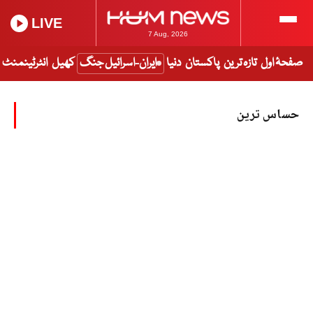
LIVE
7 Aug, 2026
صفحۂ اول
تازہ ترین
پاکستان
دنیا
ایران-اسرائیل جنگ
کھیل
انٹرٹینمنٹ
حساس ترین