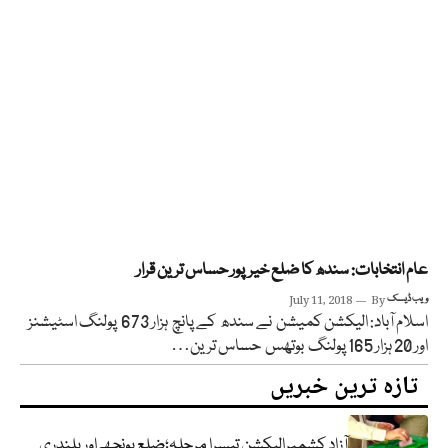
عام انتخابات: سندھ کا ضلع خیرپور حساس ترین قرار
ویب ڈیسک
By
July 11, 2018
اسلام آباد: الیکشن کمیشن نے سندھ کے پانچ ہزار 673 پولنگ اسٹیشنز
اور 20 ہزار 165 پولنگ بوتھس حساس ترین…
تازہ ترین خبریں
آزاد کشمیرالیکشن تیسرا مرحلہ؛ضلع پونچھ اور پلندری