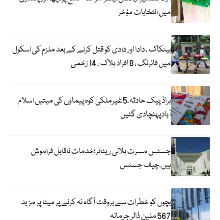
میں انتخابات مؤخر
بینکاک ، دادا اور دادی کو قتل کرنے کے بعد ملزم کی اسکول
میں فائرنگ ، 8 افراد ہلاک ، 14 زخمی
براڈ پیک حادثہ،5غیرملکی کوہ پیماؤں کی میتیں اسلام
آبادپہنچادی گئیں
جسٹس مسرت ہلالی ریٹائر؛خدمات ناقابل فراموش
ہیں،چیف جسٹس
بچوں کو خطرات سے بروقت آگاہ نہ کرنے پر میٹا پر مزید
567 ملین ڈالر جرمانہ