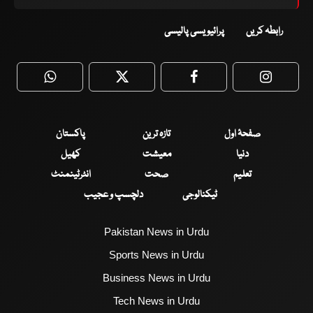
رابطہ کریں
پرائیویسی پالیسی
WhatsApp
Twitter
Facebook
Faceboo
صفحۂ اول
تازہ ترین
پاکستان
دنیا
معیشت
کھیل
تعلیم
صحت
انٹرٹینمنٹ
ٹیکنالوجی
دلچسپ و عجیب
Pakistan News in Urdu
Sports News in Urdu
Business News in Urdu
Tech News in Urdu