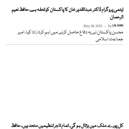
ایٹمی پروگرام ڈاکٹر عبدالقدیر خان کا پاکستان کو تحفہ ہے، حافظ نعیم
الرحمان
May 28, 2025
By
LAL KHAN
محسن پاکستان نے یہ دفاع حاصل کرنے میں اہم کردار ادا کیا، امیر
جماعت اسلامی
کل پورے ملک میں ہڑتال ہو گی، تمام تاجر تنظیمیں متحد ہیں، حافظ