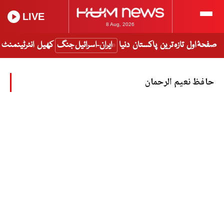
LIVE
8 Aug, 2026
صفحۂ اول
تازہ ترین
پاکستان
دنیا
ایران-اسرائیل جنگ
کھیل
انٹرٹینمنٹ
حافظ نعیم الرحمان