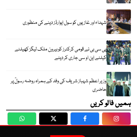
شہداء اور غازیوں کو سول ایوارڈز دینے کی منظوری
پی سی بی نے قومی کرکٹرز کو بیرون ملک لیگز کھیلنے
کیلئے این او سی جاری کر دیئے
وزیر اعظم شہباز شریف کی وفد کے ہمراہ روضہ رسولؐ پر
حاضری
ہمیں فالو کریں
WhatsApp
Twitter
Facebook
Faceboo