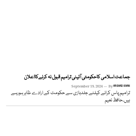
جماعت اسلامی کاحکومتی آئینی ترامیم قبول نہ کرنےکااعلان
September 19, 2024
By
ARSHAD KHAN
ترامیم پاس کرانے کیلئے جلدبازی سے حکومت کے ارادے ظاہر ہورہے
ہیں،حافظ نعیم