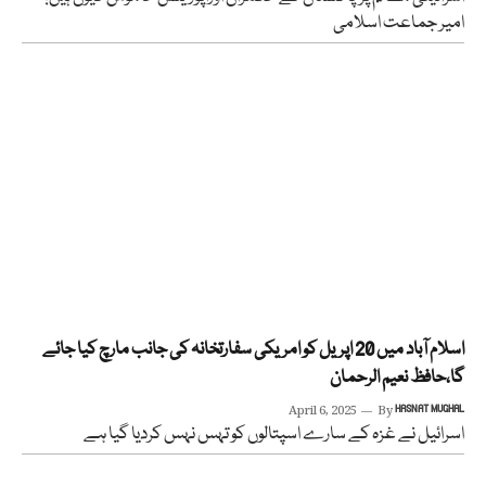
امیر جماعت اسلامی
اسلام آباد میں 20 اپریل کو امریکی سفارتخانہ کی جانب مارچ کیا جائے
گا،حافظ نعیم الرحمان
April 6, 2025
By
HASNAT MUGHAL
اسرائیل نے غزہ کے سارے اسپتالوں کو تہس نہس کردیا گیا ہے