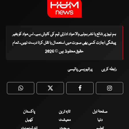
ہم نیوز پر شائع یا نشر ہونے والا مواد ادارتی ٹیم کی کاوش ہے۔ اس مواد کو بغیر
پیشگی اجازت کسی بھی صورت میں استعمال یا نقل کرنا درست نہیں۔ تمام
حقوق محفوظ ہیں © 2026
رابطہ کریں
پرائیویسی پالیسی
WhatsApp
Twitter
Facebook
Faceboo
صفحۂ اول
تازہ ترین
پاکستان
دنیا
معیشت
کھیل
تعلیم
صحت
انٹرٹینمنٹ