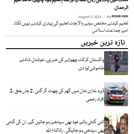
ملک میں ایک ہی زبان، نصاب اور نظام تعلیم ہونا چاہیے، حافظ نعیم
الرحمان
August 3, 2024
By
ARSHAD KHAN
تعلیم کیلئے مختص ہونے والا بجٹ تعلیم کی بہتری کیلئے نہیں لگتا،
امیر جماعت اسلامی
تازہ ترین خبریں
پاکستان کرکٹ چھوڑنے کی خبریں، خوشدل شاہ نے
خاموشی توڑ دی
ڈیرہ غازی خان میں گھر کی چھت گر گئی ، 2 جاں بحق ، 3
افراد زخمی
الٹی گنتی والے خود بھی سیدھے ہو جائیں گے ، ان کی گنتی
بھی سیدھی ہو جائیگی ، رانا ثناء اللہ