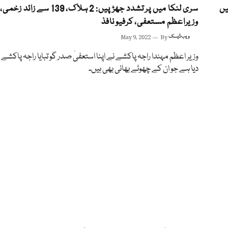
یں
سری لنکا میں پر تشدد جھڑپیں: 2 ہلاک، 139 سے زائد زخمی،
وزیراعظم مستعفی، کرفیو نافذ
ویب ڈیسک
By
May 9, 2022
وزیر اعظم مہندا راجہ پاکشے نے اپنا استعفیٰ صدر گو تبایا راجہ پاکشے ک
دیا ہے جو ان کے چھوٹے بھائی بھی ہیں۔