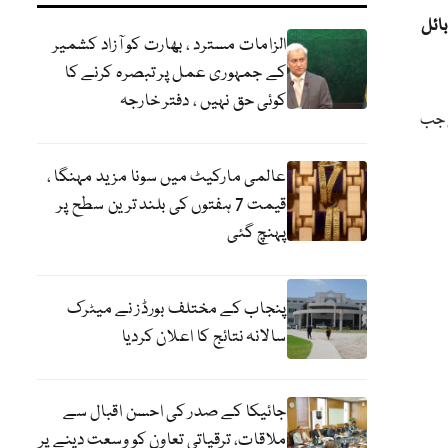
ائل
الزامات مسترد ، بھارت کو آزاد کشمیر
کے جمہوری عمل پر تبصرہ کرنے کا
کوئی حق نہیں ، دفتر خارجہ
ی جب
عالمی مارکیٹ میں سونا مزید مہنگا ،
قیمت 7 ہفتوں کی بلند ترین سطح پر
پہنچ گئی
پنجاب کے مختلف بورڈز نے میٹرک
سالانہ نتائج کا اعلان کردیا
جائیکا کے صدر کی احسن اقبال سے
ملاقات، ترقیاتی تعاون کو وسعت دینے پر