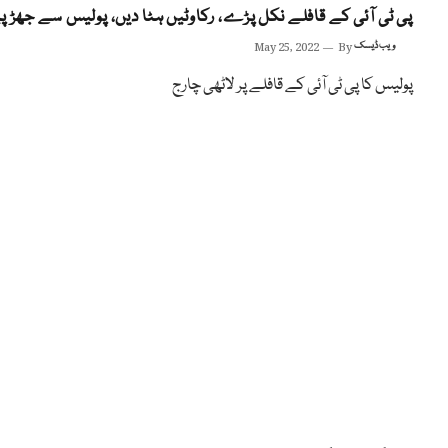
پی ٹی آئی کے قافلے نکل پڑے، رکاوٹیں ہٹا دیں، پولیس سے جھڑپ
ویب ڈیسک
By
May 25, 2022
پولیس کا پی ٹی آئی کے قافلے پر لاٹھی چارج