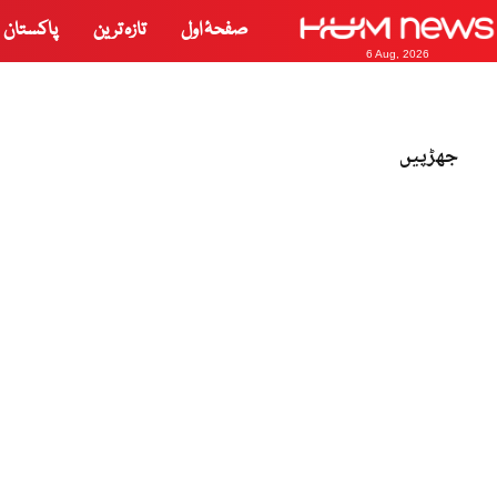
صفحۂ اول
تازہ ترین
پاکستان
6 Aug, 2026
جھڑپیں