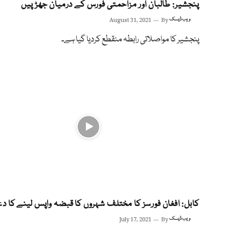
پنجشیر: طالبان اور مزاحمتی فورس کے درمیان جھڑپیں
ویب ڈیسک
By
August 31, 2021
پنجشیر کا مواصلاتی رابطہ منقطع کردیا گیا ہے۔
کابل: افغان فورسز کا مختلف شہروں کا قبضہ واپس لینے کا دع
ویب ڈیسک
By
July 17, 2021