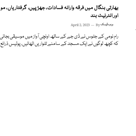
بھارتی بنگال میں فرقہ وارانہ فسادات، جھڑپیں، گرفتاریاں، موب
اور انٹرنیٹ بند
ویب ڈیسک
By
April 2, 2023
افراد
رام نومی کے جلوس نے ڈی جے کے ساتھ اونچی آواز میں موسیقی بجائ
کہ کچھ لوگوں نے ایک مسجد کے سامنے تلواریں اٹھائیں، پولیس ذرائع