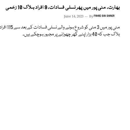
بھارت، منی پور میں پھر نسلی فسادات، 9 افراد ہلاک 10 زخمی
June 14, 2023
By
FAHAD BIN SHAKIR
منی پور میں 3 مئی کو شروع ہونے والے نسلی فسادات کے بعد سے 115 
ہلاک جب کہ 40 ہزار اپنے گھر چھوڑنے پر مجبور ہوچکے ہیں۔