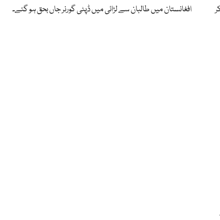
ر
افغانستان میں طالبان سے لڑائی میں ڈپٹی گورنر جاں بحق ہو گئے۔