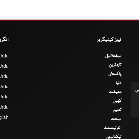
نیوز کیٹیگریز
انگر
صفحۂ اول
Urdu
تازہ ترین
Urdu
پاکستان
Urdu
دنیا
Urdu
اس
معیشت
Urdu
کھیل
Urdu
تعلیم
lish
صحت
انٹرٹینمنٹ
ٹیکنالوجی