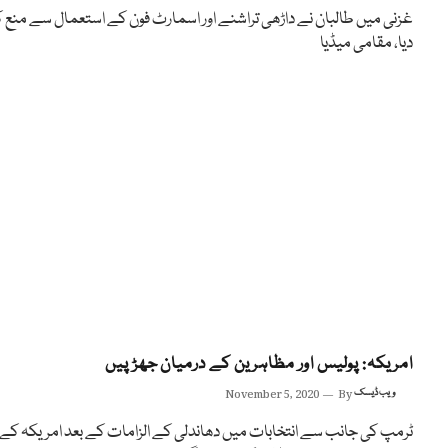
غزنی میں طالبان نے داڑھی تراشنے اور اسمارٹ فون کے استعمال سے منع ک
دیا، مقامی میڈیا
امریکہ: پولیس اور مظاہرین کے درمیان جھڑپیں
ویب ڈیسک
By
November 5, 2020
ٹرمپ کی جانب سے انتخابات میں دھاندلی کے الزامات کے بعد امریکہ کے