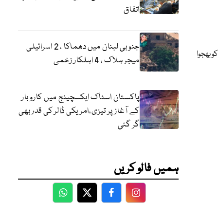
اتفاق
جنوبی لبنان میں دھماکا ، 2 اسرائیلی
و بھجوا
میجر ہلاک ، 4 اہلکار زخمی
پاکستان اسٹاک ایکسچینج میں کاروبار
کے آغاز پر تیزی،امریکی ڈالر کی قدر بھی
گر گئی
ہمیں فالو کریں
WhatsApp
Twitter
Facebook
Facebook