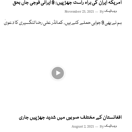
امریکہ ایران کی براہ راست جھڑپیں: 9 ایرانی فوجی جاں بحق
ویب ڈیسک
By
November 23, 2021
ہم نے بھی 9 جوابی حملے کئے ہیں، کمانڈر علی رضا تنگسیری کا دعویٰ
افغانستان کے مختلف صوبوں میں شدید جھڑپیں جاری
ویب ڈیسک
By
August 2, 2021