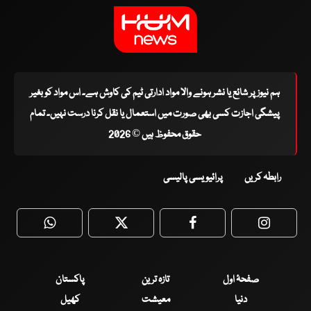
ہم نیوز پر شائع یا نشر ہونے والا مواد ادارتی ٹیم کی کاوش ہے۔ اس مواد کو بغیر
پیشگی اجازت کسی بھی صورت میں استعمال یا نقل کرنا درست نہیں۔ تمام
حقوق محفوظ ہیں © 2026
رابطہ کریں
پرائیویسی پالیسی
WhatsApp
Twitter
Facebook
Faceboo
صفحۂ اول
تازہ ترین
پاکستان
دنیا
معیشت
کھیل