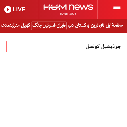
LIVE
8 Aug, 2026
صفحۂ اول
تازہ ترین
پاکستان
دنیا
ایران-اسرائیل جنگ
کھیل
انٹرٹینمنٹ
جوڈیشیل کونسل