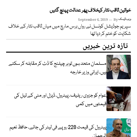
خواتین ثاقب نثار کیخلاف پھر عدالت پہنچ گئیں
ویب ڈیسک
By
September 6, 2019
سپریم جوڈیشل کونسل نے رواں برس مارچ میں میاں ثاقب نثار کے خلاف
شکایت کو ختم کر دیا تھا
تازہ ترین خبریں
مسلمان متحد ہوں تو ہر چیلنج کا ڈٹ کر مقابلہ کر سکتے
ہیں، ایرانی وزیر خارجہ
عوام کو جزوی ریلیف، پیٹرول، ڈیزل اور مٹی کے تیل کی
قیمتوں میں کمی
پیٹرول کی قیمت 228 روپے فی لیٹر کی جائے، حافظ نعیم
الرحمان