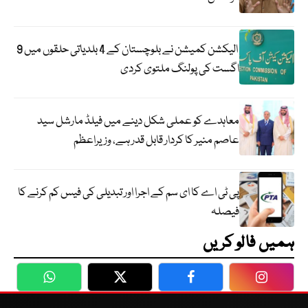
الیکشن کمیشن نے بلوچستان کے 4 بلدیاتی حلقوں میں 9
اگست کی پولنگ ملتوی کردی
معاہدے کو عملی شکل دینے میں فیلڈ مارشل سید
عاصم منیر کا کردار قابل قدر ہے، وزیراعظم
پی ٹی اے کا ای سم کے اجرا اور تبدیلی کی فیس کم کرنے کا
فیصلہ
ہمیں فالو کریں
WhatsApp
Twitter
Facebook
Faceboo