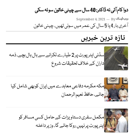
دوا کام آئی نہ ڈاکٹر: 40 سال سے چینی خاتون سو نہ سکی
ویب ڈیسک
By
September 4, 2021
آخری بار 4 یا 5 سال کی عمر میں سوئی تھیں، چینی خاتون
تازہ ترین خبریں
سڈنی ایئرپورٹ پر 2 طیارے ٹکرانے سے بال بال بچے، ذمہ
داران کے خلاف تحقیقات شروع
مکہ مکرمہ دفاعی معاہدے میں ایران کو بھی شامل کیا
جائے، حافظ نعیم الرحمان
مکمل سفری دستاویزات کے حامل کسی مسافر کو
ایئرپورٹ پر نہیں روکا جائے گا، وزیر داخلہ