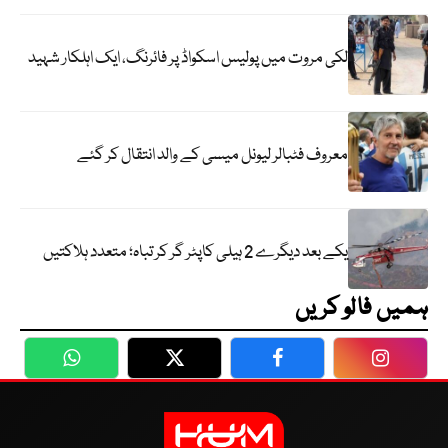
لکی مروت میں پولیس اسکواڈ پر فائرنگ، ایک اہلکار شہید
معروف فٹبالر لیونل میسی کے والد انتقال کر گئے
یکے بعد دیگرے 2 ہیلی کاپٹر گر کر تباہ؛ متعدد ہلاکتیں
ہمیں فالو کریں
WhatsApp
Twitter
Facebook
Faceboo