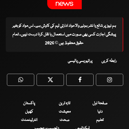
ہم نیوز پر شائع یا نشر ہونے والا مواد ادارتی ٹیم کی کاوش ہے۔ اس مواد کو بغیر
پیشگی اجازت کسی بھی صورت میں استعمال یا نقل کرنا درست نہیں۔ تمام
حقوق محفوظ ہیں © 2026
رابطہ کریں
پرائیویسی پالیسی
WhatsApp
Twitter
Facebook
Faceboo
صفحۂ اول
تازہ ترین
پاکستان
دنیا
معیشت
کھیل
تعلیم
صحت
انٹرٹینمنٹ
ٹیکنالوجی
دلچسپ و عجیب