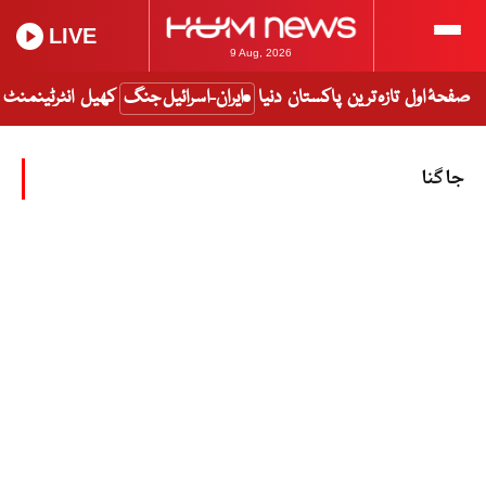
LIVE
9 Aug, 2026
صفحۂ اول
تازہ ترین
پاکستان
دنیا
ایران-اسرائیل جنگ
کھیل
انٹرٹینمنٹ
جاگنا