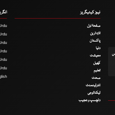
نیوز کیٹیگریز
انگر
صفحۂ اول
Urdu
تازہ ترین
Urdu
پاکستان
Urdu
دنیا
Urdu
اس
معیشت
Urdu
کھیل
Urdu
تعلیم
lish
صحت
انٹرٹینمنٹ
ٹیکنالوجی
دلچسپ و عجیب