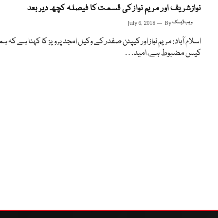
نوازشریف اور مریم نواز کی قسمت کا فیصلہ کچھ دیر بعد
ویب ڈیسک
By
July 6, 2018
اسلام آباد: مریم نواز اور کیپٹن صفدر کے وکیل امجد پرویز کا کہنا ہے کہ ہما
کیس مضبوط ہے، امید…