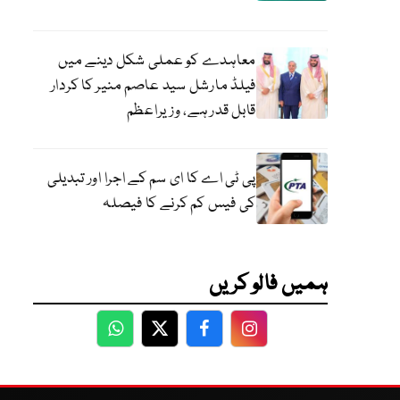
معاہدے کو عملی شکل دینے میں
فیلڈ مارشل سید عاصم منیر کا کردار
قابل قدر ہے، وزیراعظم
پی ٹی اے کا ای سم کے اجرا اور تبدیلی
کی فیس کم کرنے کا فیصلہ
ہمیں فالو کریں
WhatsApp
Twitter
Facebook
Facebook