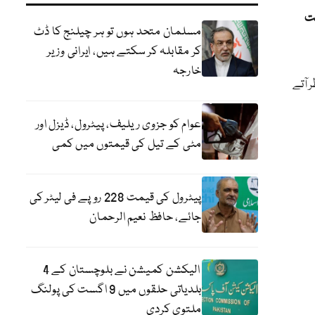
لت
مسلمان متحد ہوں تو ہر چیلنج کا ڈٹ
کر مقابلہ کر سکتے ہیں، ایرانی وزیر
خارجہ
ر آتے
عوام کو جزوی ریلیف، پیٹرول، ڈیزل اور
مٹی کے تیل کی قیمتوں میں کمی
پیٹرول کی قیمت 228 روپے فی لیٹر کی
جائے، حافظ نعیم الرحمان
الیکشن کمیشن نے بلوچستان کے 4
بلدیاتی حلقوں میں 9 اگست کی پولنگ
ملتوی کردی