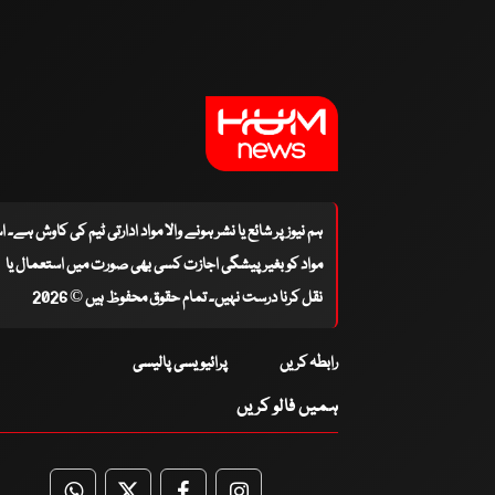
ہم نیوز پر شائع یا نشر ہونے والا مواد ادارتی ٹیم کی کاوش ہے۔ 
مواد کو بغیر پیشگی اجازت کسی بھی صورت میں استعمال یا
نقل کرنا درست نہیں۔ تمام حقوق محفوظ ہیں © 2026
رابطہ کریں
پرائیویسی پالیسی
ہمیں فالو کریں