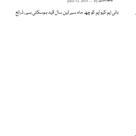
عاطف حسین
By
June 11, 2019
بانی ایم کیو ایم کو چھ ماہ سے تین سال قید ہوسکتی ہے، ذرائع