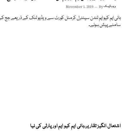
ویب ڈیسک
By
November 1, 2019
بانی ایم کیو ایم لندن سینٹرل کرمنل کورٹ سے ویڈیو لنک کے ذریعے جج کے
سامنے پیش ہوئے۔
اشتعال انگیز تقاریر،بانی ایم کیو ایم اور پارٹی کی نیا