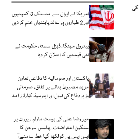
کی
امریکا نے ایران سے منسلک 3 کمپنیوں
اور 2 طیاروں پر عائد پابندیاں ختم کر دیں
پیٹرول مہنگا، ڈیزل سستا، حکومت نے
نئی قیمتوں کا اعلان کر دیا
پاکستان اور صومالیہ کا دفاعی تعاون
مزید مضبوط بنانے پر اتفاق، صومالی
وزیر دفاع کی نیول اور ایئرہیڈ کوارٹرز آمد
میر رضا علی کی پوسٹ مارٹم رپورٹ پر
سنگین اعتراضات، پولیس سرجن کا
ایس ایس پی کو لکھا گیا خط سامنے آ