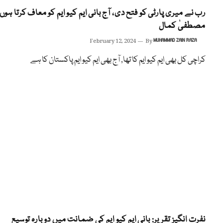
رب نے میری پارٹی کو فتح دی، آج بانی ایم کیو ایم کو معاف کرتا ہوں،
مصطفیٰ کمال
February 12, 2024
By
MUHAMMAD ZAIN RAZA
کراچی کل بھی ایم کیو ایم کا تھا, آج بھی ایم کیو ایم پاکستان کا ہے
نفرت انگیز تقریر: بانی ایم کیو ایم کی ضمانت میں دوبارہ توسیع