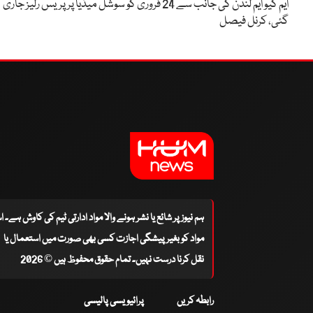
ایم کیو ایم لندن کی جانب سے 24 فروری کو سوشل میڈیا پر پریس رلیز جار
گئی، کرنل فیصل
ہم نیوز پر شائع یا نشر ہونے والا مواد ادارتی ٹیم کی کاوش ہے۔ 
مواد کو بغیر پیشگی اجازت کسی بھی صورت میں استعمال یا
نقل کرنا درست نہیں۔ تمام حقوق محفوظ ہیں © 2026
رابطہ کریں
پرائیویسی پالیسی