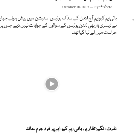
ویب ڈیسک
By
October 10, 2019
بانی ایم کیو ایم آج لندن کے سدک پولیس اسٹیشن میں پیش ہوئے جہاں 
نے تیسری بار بھی لندن پولیس کے سوالوں کے جوابات نہیں دیے جس پر 
حراست میں لے لیا گیا تھا۔
نفرت انگیز تقاریر، بانی ایم کیو ایم پر فرد جرم عائد