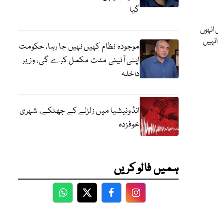
گیا
انہوں
انہیں
موجودہ نظام کہیں نہیں جا رہا، حکومت
اپنی آئینی مدت مکمل کرے گی، وزیر
داخلہ
انڈونیشیا میں زلزلے کے جھٹکے، شہری
خوفزدہ
ہمیں فالو کریں
WhatsApp
Twitter
Facebook
Facebook