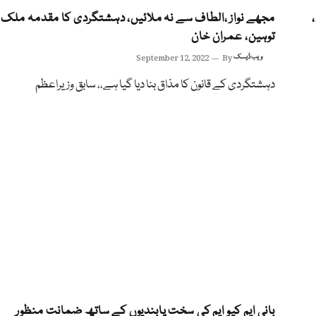
مجھے نواز ،الطاف سے نہ ملائیں، دہشتگردی کا مقدمہ ملک 
توہین، عمران خان
ویب ڈیسک
By
September 12, 2022
دہشتگردی کے قانون کا مذاق بنا دیا گیا ہے،، سابق وزیراعظم
بانی ایم کیو ایم کی سخت پابندیوں کے ساتھ ضمانت منظور