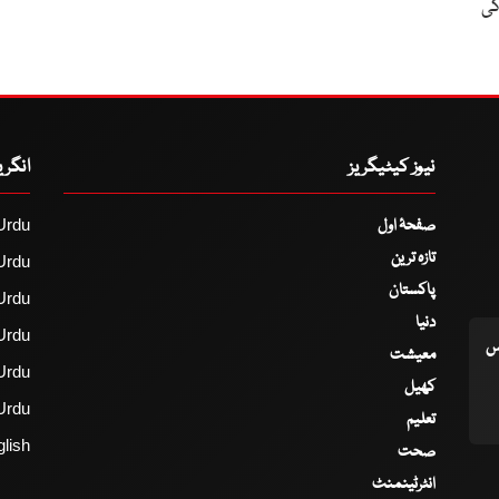
ی کی
نیوز کیٹیگریز
انگر
صفحۂ اول
Urdu
تازہ ترین
Urdu
پاکستان
Urdu
دنیا
Urdu
اس
معیشت
Urdu
کھیل
Urdu
تعلیم
lish
صحت
انٹرٹینمنٹ