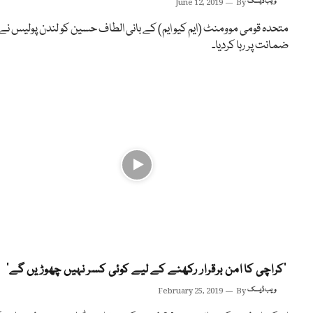
ویب ڈیسک
By
June 12, 2019
متحدہ قومی موومنٹ (ایم کیو ایم) کے بانی الطاف حسین کو لندن پولیس نے
ضمانت پر رہا کردیا۔
‘کراچی کا امن برقرار رکھنے کے لیے کوئی کسر نہیں چھوڑیں گے’
ویب ڈیسک
By
February 25, 2019