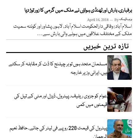
برفباری، بارش اور ٹھنڈی ہواؤں نے ملک میں گرمی کا زور توڑ دیا
ویب ڈیسک
By
April 16, 2018
اسلام آباد: وفاقی دارالحکومت اسلام آباد، لاہور، پشاور اور کوئٹہ سمیت
ملک کے مختلف علاقوں میں ہونے والی بارش سے…
تازہ ترین خبریں
مسلمان متحد ہوں تو ہر چیلنج کا ڈٹ کر مقابلہ کر سکتے
ہیں، ایرانی وزیر خارجہ
عوام کو جزوی ریلیف، پیٹرول، ڈیزل اور مٹی کے تیل کی
قیمتوں میں کمی
پیٹرول کی قیمت 228 روپے فی لیٹر کی جائے، حافظ نعیم
الرحمان