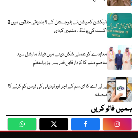
الیکشن کمیشن نے بلوچستان کے 4 بلدیاتی حلقوں میں 9
اگست کی پولنگ ملتوی کردی
معاہدے کو عملی شکل دینے میں فیلڈ مارشل سید
عاصم منیر کا کردار قابل قدر ہے، وزیراعظم
پی ٹی اے کا ای سم کے اجرا اور تبدیلی کی فیس کم کرنے کا
فیصلہ
ہمیں فالو کریں
WhatsApp
Twitter
Facebook
Faceboo