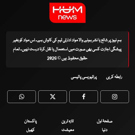
ہم نیوز پر شائع یا نشر ہونے والا مواد ادارتی ٹیم کی کاوش ہے۔ اس مواد کو بغیر
پیشگی اجازت کسی بھی صورت میں استعمال یا نقل کرنا درست نہیں۔ تمام
حقوق محفوظ ہیں © 2026
رابطہ کریں
پرائیویسی پالیسی
WhatsApp
Twitter
Facebook
Faceboo
صفحۂ اول
تازہ ترین
پاکستان
دنیا
معیشت
کھیل