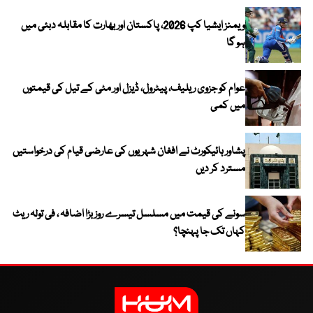
ویمنز ایشیا کپ 2026، پاکستان اور بھارت کا مقابلہ دبئی میں
ہو گا
عوام کو جزوی ریلیف، پیٹرول، ڈیزل اور مٹی کے تیل کی قیمتوں
میں کمی
پشاور ہائیکورٹ نے افغان شہریوں کی عارضی قیام کی درخواستیں
مسترد کر دیں
سونے کی قیمت میں مسلسل تیسرے روز بڑا اضافہ ، فی تولہ ریٹ
کہاں تک جا پہنچا؟