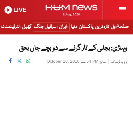
LIVE
8 Aug, 2026
صفحۂ اول
تازہ ترین
پاکستان
دنیا
ایران-اسرائیل جنگ
کھیل
انٹرٹینمنٹ
وہاڑی: بجلی کے تار گرنے سے دو بچے جاں بحق
|
شائع
October 18, 2018 11:54 PM
ویب ڈیسک