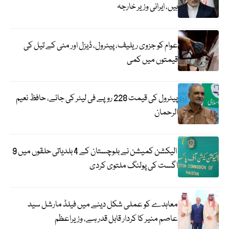
ہیں، ایرانی وزیر خارجہ
عوام کو جزوی ریلیف، پیٹرول، ڈیزل اور مٹی کے تیل کی
قیمتوں میں کمی
پیٹرول کی قیمت 228 روپے فی لیٹر کی جائے، حافظ نعیم
الرحمان
الیکشن کمیشن نے بلوچستان کے 4 بلدیاتی حلقوں میں 9
اگست کی پولنگ ملتوی کردی
معاہدے کو عملی شکل دینے میں فیلڈ مارشل سید
عاصم منیر کا کردار قابل قدر ہے، وزیراعظم