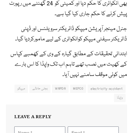
بھی انکوائری کا حکم دیا اور کمیٹی کو 24 گھنٹے میں رپورٹ
پیش کرنے کا حکم جاری کیا گیا ہے۔
جنرل مینجر آپریشن میپکو ڈائریکٹر سرویلنس اور ڈپٹی
ڈائریکٹر سیفٹی میپکو کوانکوائری کے لیے مامورکردیا گیا۔
ابتدائی تحقیقات کے مطابق گیارہ کے وی کے کھمبے کپاس
کے کھیت میں نصب تھے تاہم اب تک واپڈا کا اس بارے
میں کوئی موقف سامنے نہیں آیا۔
electricity accident
MEPCO
WAPDA
بجلی حادثے
میپکو
واپڈا
LEAVE A REPLY