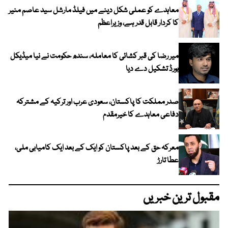
معاہدے کو عملی شکل دینے میں فیلڈ مارشل سید عاصم منیر
کا کردار قابل قدر ہے، وزیراعظم
میر رضا کی قبر کشائی کا معاملہ، سندھ حکومت نے نیا میڈیکل
بورڈ تشکیل دے دیا
صدر مملکت کا پاکستان، سعودی عرب اور ترکیہ کے مشترکہ
دفاعی معاہدے کا خیرمقدم
معرکہ حق کے بعد پاکستان کو ایک کے بعد ایک کامیابی ملی،
عطا تارڑ
مقبول ترین خبریں