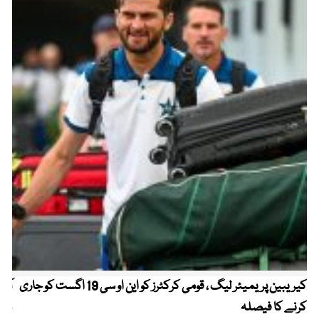
کیریبین پریمیئر لیگ ، قومی کرکٹرز کو این او سی 19 اگست کو جاری
آز
کرنے کا فیصلہ
چھی