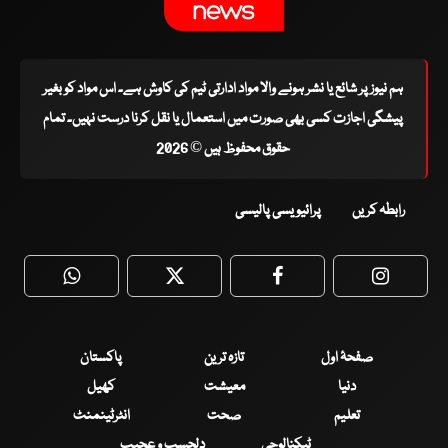
ہم نیوز پر شائع یا نشر ہونے والا مواد ادارتی ٹیم کی کاوش ہے۔ اس مواد کو بغیر
پیشگی اجازت کسی بھی صورت میں استعمال یا نقل کرنا درست نہیں۔ تمام
حقوق محفوظ ہیں © 2026
رابطہ کریں
پرائیویسی پالیسی
WhatsApp
Twitter
Facebook
Faceboo
صفحۂ اول
تازہ ترین
پاکستان
دنیا
معیشت
کھیل
تعلیم
صحت
انٹرٹینمنٹ
ٹیکنالوجی
دلچسپ و عجیب