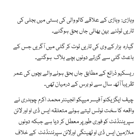
وہاڑی: وہاڑی کے علاقے کالو والی کی بستی میں بجلی کی
تاریں ٹوٹنے بہن بھائی جاں بحق ہوگئے۔
گیارہ ہزار کے وی کی تاریں ٹوٹ کر گلی میں آگریں جس کے
باعث گلی سے گزرتے دونوں بچے ہلاک ہوگئے۔
ریسکیو ذرائع کے مطابق جاں بحق ہونے والے بچوں کی عمر
تقریباً آٹھ سال سے نو برس کے درمیان تھی۔
چیف ایگزیکٹو آفیسر میپکو انجینئر محمد اکرم چوہدری نے
واقعہ کا سخت نوٹس لیتے ہوئے متعلقہ ایس ڈی او اور لائن
سپریٹنڈنٹ کو فوری طور پر معطل کر دیا ہے جبکہ دونوں
ملازمین ایس ڈی او ٹھینگی اورلائن سپرنٹنڈنٹ کے خلاف