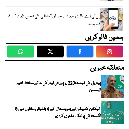
پی ٹی اے کا ای سم کے اجرا اور تبدیلی کی فیس کم کرنے کا
فیصلہ
ہمیں فالو کریں
WhatsApp
Twitter
Facebook
Faceboo
متعلقہ خبریں
پیٹرول کی قیمت 228 روپے فی لیٹر کی جائے، حافظ نعیم
الرحمان
الیکشن کمیشن نے بلوچستان کے 4 بلدیاتی حلقوں میں 9
اگست کی پولنگ ملتوی کردی