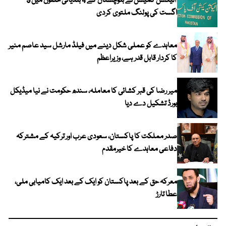
الیکشن کمیشن نے بلوچستان کے 4 بلدیاتی حلقوں میں 9
اگست کی پولنگ ملتوی کردی
معاہدے کو عملی شکل دینے میں فیلڈ مارشل سید عاصم منیر
کا کردار قابل قدر ہے، وزیراعظم
میر رضا کی قبر کشائی کا معاملہ، سندھ حکومت نے نیا میڈیکل
بورڈ تشکیل دے دیا
صدر مملکت کا پاکستان، سعودی عرب اور ترکیہ کے مشترکہ
دفاعی معاہدے کا خیرمقدم
معرکہ حق کے بعد پاکستان کو ایک کے بعد ایک کامیابی ملی،
عطا تارڑ