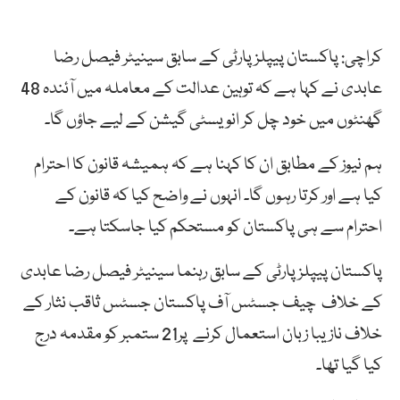
کراچی: پاکستان پیپلزپارٹی کے سابق سینیٹر فیصل رضا
عابدی نے کہا ہے کہ توہین عدالت کے معاملہ میں آئندہ 48
گھنٹوں میں خود چل کر انویسٹی گیشن کے لیے جاؤں گا۔
ہم نیوز کے مطابق ان کا کہنا ہے کہ ہمیشہ قانون کا احترام
کیا ہے اور کرتا رہوں گا۔ انہوں نے واضح کیا کہ قانون کے
احترام سے ہی پاکستان کو مستحکم کیا جاسکتا ہے۔
پاکستان پیپلز پارٹی کے سابق رہنما سینیٹر فیصل رضا عابدی
کے خلاف چیف جسٹس آف پاکستان جسٹس ثاقب نثار کے
خلاف نازیبا زبان استعمال کرنے پر21 ستمبر کو مقدمہ درج
کیا گیا تھا۔