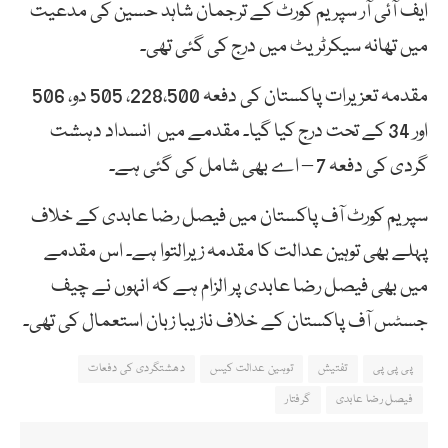
ایف آئی آر سپریم کورٹ کے ترجمان شاہد حسین کی مدعیت
میں تھانہ سیکرٹریٹ میں درج کی گئی تھی۔
مقدمہ تعزیرات پاکستان کی دفعہ 228،500، 505 دو، 506
اور 34 کے تحت درج کیا گیا۔ مقدمے میں انسداد دہشت
گردی کی دفعہ 7 – اے بھی شامل کی گئی ہے۔
سپریم کورٹ آف پاکستان میں فیصل رضا عابدی کے خلاف
پہلے بھی توہین عدالت کا مقدمہ زیرالتوا ہے۔ اس مقدمے
میں بھی فیصل رضا عابدی پر الزام ہے کہ انہوں نے چیف
جسٹس آف پاکستان کے خلاف نازیبا زبان استعمال کی تھی۔
پی پی پی
تفتیش
توہین عدالت کیس
دھشتگردی کی دفعات
فیصل رضا عابدی
گرفتار