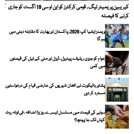
کیریبین پریمیئر لیگ ، قومی کرکٹرز کو این او سی 19 اگست کو جاری
آز
کرنے کا فیصلہ
چھی
ویمنز ایشیا کپ 2026، پاکستان اور بھارت کا مقابلہ دبئی میں
ہو گا
عوام کو جزوی ریلیف، پیٹرول، ڈیزل اور مٹی کے تیل کی قیمتوں
میں کمی
پشاور ہائیکورٹ نے افغان شہریوں کی عارضی قیام کی درخواستیں
مسترد کر دیں
سونے کی قیمت میں مسلسل تیسرے روز بڑا اضافہ ، فی تولہ ریٹ
کہاں تک جا پہنچا؟