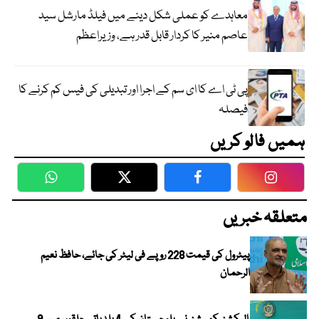
معاہدے کو عملی شکل دینے میں فیلڈ مارشل سید
عاصم منیر کا کردار قابل قدر ہے، وزیراعظم
پی ٹی اے کا ای سم کے اجرا اور تبدیلی کی فیس کم کرنے کا
فیصلہ
ہمیں فالو کریں
WhatsApp
Twitter
Facebook
Faceboo
متعلقہ خبریں
پیٹرول کی قیمت 228 روپے فی لیٹر کی جائے، حافظ نعیم
الرحمان