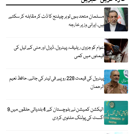
مسلمان متحد ہوں تو ہر چیلنج کا ڈٹ کر مقابلہ کر سکتے
ہیں، ایرانی وزیر خارجہ
عوام کو جزوی ریلیف، پیٹرول، ڈیزل اور مٹی کے تیل کی
قیمتوں میں کمی
پیٹرول کی قیمت 228 روپے فی لیٹر کی جائے، حافظ نعیم
الرحمان
الیکشن کمیشن نے بلوچستان کے 4 بلدیاتی حلقوں میں 9
اگست کی پولنگ ملتوی کردی