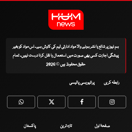
ہم نیوز پر شائع یا نشر ہونے والا مواد ادارتی ٹیم کی کاوش ہے۔ اس مواد کو بغیر
پیشگی اجازت کسی بھی صورت میں استعمال یا نقل کرنا درست نہیں۔ تمام
حقوق محفوظ ہیں © 2026
رابطہ کریں
پرائیویسی پالیسی
WhatsApp
Twitter
Facebook
Faceboo
صفحۂ اول
تازہ ترین
پاکستان