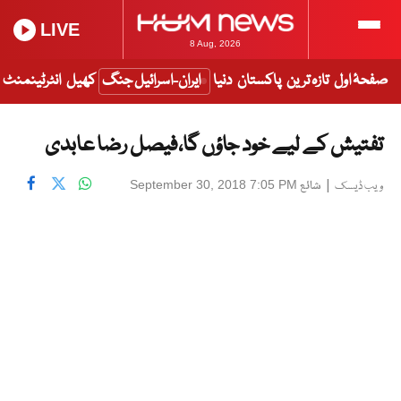
LIVE
8 Aug, 2026
صفحۂ اول
تازہ ترین
پاکستان
دنیا
ایران-اسرائیل جنگ
کھیل
انٹرٹینمنٹ
تفتیش کے لیے خود جاؤں گا،فیصل رضا عابدی
|
شائع
September 30, 2018 7:05 PM
ویب ڈیسک