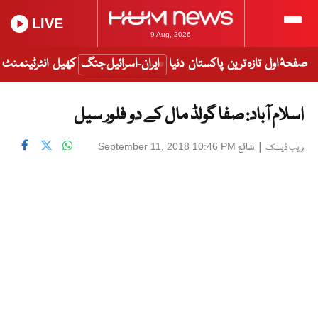
LIVE
9 Aug, 2026
صفحۂ اول
تازہ ترین
پاکستان
دنیا
ایران-اسرائیل جنگ
کھیل
انٹرٹینمنٹ
اسلام آباد: صفا گولڈ مال کے دو فلور سیل
|
شائع
September 11, 2018 10:46 PM
ویب ڈیسک