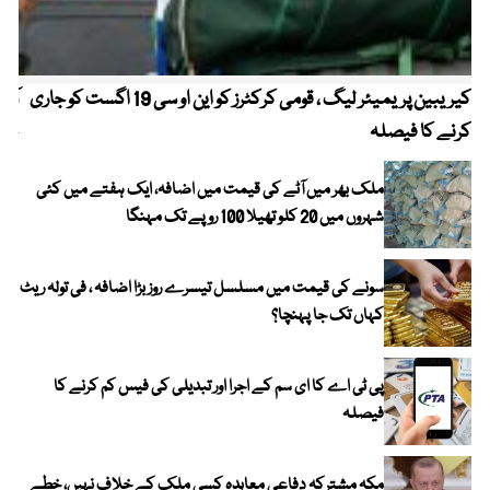
کیریبین پریمیئر لیگ ، قومی کرکٹرز کو این او سی 19 اگست کو جاری
آز
کرنے کا فیصلہ
چھی
ملک بھر میں آٹے کی قیمت میں اضافہ، ایک ہفتے میں کئی
شہروں میں 20 کلو تھیلا 100 روپے تک مہنگا
سونے کی قیمت میں مسلسل تیسرے روز بڑا اضافہ ، فی تولہ ریٹ
کہاں تک جا پہنچا؟
پی ٹی اے کا ای سم کے اجرا اور تبدیلی کی فیس کم کرنے کا
فیصلہ
مکہ مشترکہ دفاعی معاہدہ کسی ملک کے خلاف نہیں، خطے