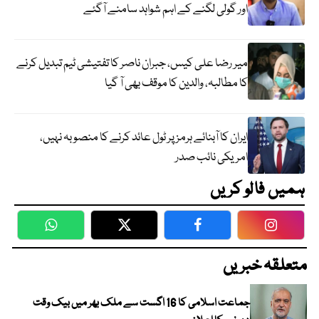
اور گولی لگنے کے اہم شواہد سامنے آگئے
میر رضا علی کیس، جبران ناصر کا تفتیشی ٹیم تبدیل کرنے
کا مطالبہ، والدین کا موقف بھی آ گیا
ایران کا آبنائے ہرمز پر ٹول عائد کرنے کا منصوبہ نہیں،
امریکی نائب صدر
ہمیں فالو کریں
WhatsApp
Twitter
Facebook
Faceboo
متعلقہ خبریں
جماعت اسلامی کا 16 اگست سے ملک بھر میں بیک وقت