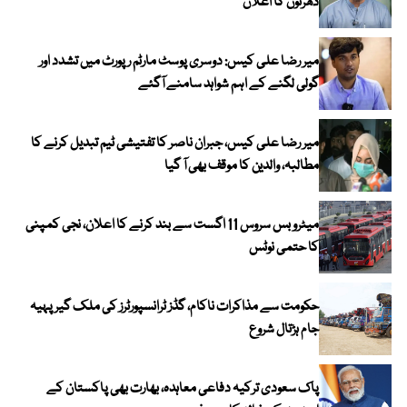
دھرنوں کا اعلان
میر رضا علی کیس: دوسری پوسٹ مارٹم رپورٹ میں تشدد اور
گولی لگنے کے اہم شواہد سامنے آگئے
میر رضا علی کیس، جبران ناصر کا تفتیشی ٹیم تبدیل کرنے کا
مطالبہ، والدین کا موقف بھی آ گیا
میٹرو بس سروس 11 اگست سے بند کرنے کا اعلان، نجی کمپنی
کا حتمی نوٹس
حکومت سے مذاکرات ناکام، گڈز ٹرانسپورٹرز کی ملک گیر پہیہ
جام ہڑتال شروع
پاک سعودی ترکیہ دفاعی معاہدہ، بھارت بھی پاکستان کے