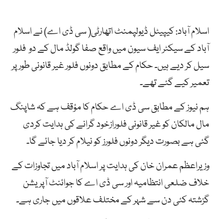
اسلام آباد: کیپیٹل ڈیولپمنٹ اتھارٹی( سی ڈی اے) نے اسلام
آباد کے سیکٹر ایف سیون میں واقع صفا گولڈ مال کے دو فلور
سیل کر دیے ہیں۔ حکام کے مطابق دونوں فلور غیر قانونی طورپر
تعمیر کیے گئے تھے۔
ہم نیوز کے مطابق سی ڈی اے حکام کا مؤقف ہے کہ شاپنگ
مال مالکان کو غیر قانونی فلورازخود گرانے کی ہدایت کردی
گئی ہے بصورت دیگر دونوں فلورز کو نیلام کر دیا جائے گا۔
وزیراعظم عمران خان کی ہدایت پر اسلام آباد میں تجاوزات کے
خلاف ضلعی انتظامیہ اور سی ڈی اے کا جوائنٹ آپریشن
گزشتہ کئی دن سے شہر کے مختلف علاقوں میں جاری ہے۔