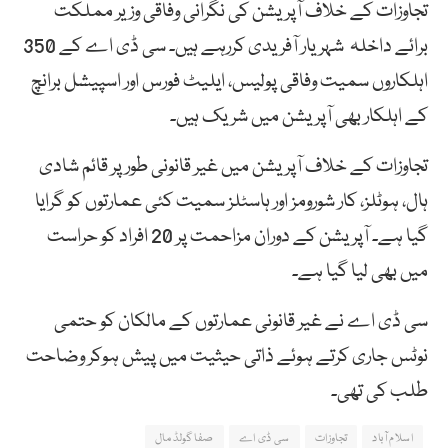
تجاوزات کے خلاف آپریشن کی نگرانی وفاقی وزیر مملکت
برائے داخلہ شہریار آفریدی کررہے ہیں۔ سی ڈی اے کے 350
اہلکاروں سمیت وفاقی پولیس، ایلیٹ فورس اور اسپیشل برانچ
کے اہلکار بھی آپریشن میں شریک ہیں۔
تجاوزات کے خلاف آپریشن میں غیر قانونی طور پر قائم شادی
ہال، ہوٹلز، کار شورومز اور ہاسٹلز سمیت کئی عمارتوں کو گرایا
گیا ہے۔ آپریشن کے دوران مزاحمت پر 20 افراد کو حراست
میں بھی لیا گیا ہے۔
سی ڈی اے نے غیر قانونی عمارتوں کے مالکان کو حتمی
نوٹس جاری کرتے ہوئے ذاتی حیثیت میں پیش ہوکر وضاحت
طلب کی تھی۔
اسلام آباد
تجاوزات
سی ڈی اے
صفا گولڈ مال