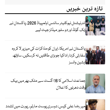
تازہ ترین خبریں
انٹرنیشنل نیوکلیئر سائنس اولمپیاڈ 2026، پاکستان نے
ایک گولڈ اور دو سلور میڈلز جیت لیے
پاکستان نے امریکا، ایران کو مذاکرات کی میز پر لا کر وہ
سفارتی کردار اداکیا جو بڑی طاقتیں نہ کرسکیں، ساؤتھ
ایشین وائسز
جماعت اسلامی کا 16 اگست سے ملک بھر میں بیک
وقت دھرنوں کا اعلان
میر رضا علی کیس: دوسری پوسٹ مارٹم رپورٹ میں تشدد