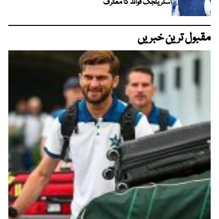
اسٹریٹجک فوائد کا معترف
مقبول ترین خبریں