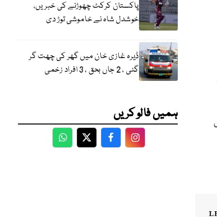
پاکستان کرکٹ چھوڑنے کی خبریں،
خوشدل شاہ نے خاموشی توڑ دی
ڈیرہ غازی خان میں گھر کی چھت گر
گئی ، 2 جاں بحق ، 3 افراد زخمی
ہمیں فالو کریں
ی
WhatsApp
Twitter
Facebook
Facebook
L