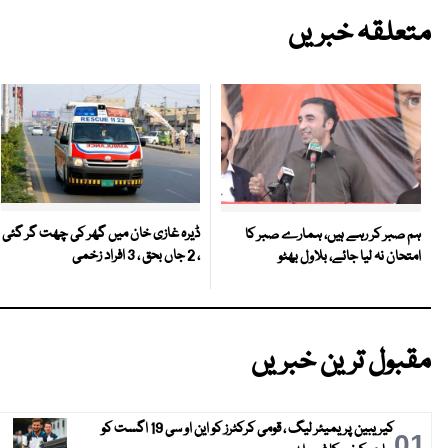
متعلقہ خبریں
ڈیرہ غازی خان میں گھر کی چھت گر گئی
ہم صبر کر رہے ہیں، ہمارے صبر کا
، 2 جاں بحق ، 3 افراد زخمی
امتحان نہ لیا جائے، بلاول بھٹو
مقبول ترین خبریں
کیریبین پریمیئر لیگ ، قومی کرکٹرز کو این او سی 19 اگست کو
01