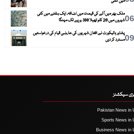
میں کمی
ملک بھر میں آٹے کی قیمت میں اضافہ، ایک ہفتے میں کئی
0
شہروں میں 20 کلو تھیلا 100 روپے تک مہنگا
پشاور ہائیکورٹ نے افغان شہریوں کی عارضی قیام کی درخواستیں
0
مسترد کر دیں
یزی سیکشنز
Pakistan News in 
Sports News in 
Business News in 