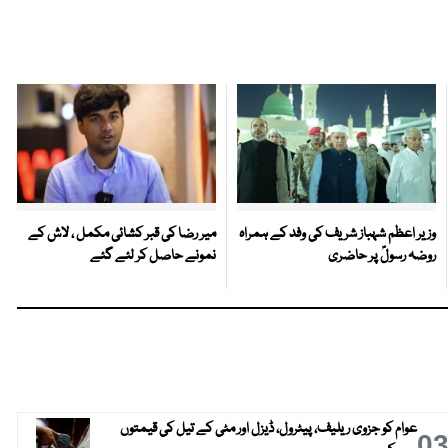
وزیر اعظم شہباز شریف کی وفد کے ہمراہ
میر رضا کی قبر کشائی مکمل ، لاش کے
روضہ رسولؐ پر حاضری
نمونے حاصل کر لئے گئے
عوام کو جزوی ریلیف، پیٹرول، ڈیزل اور مٹی کے تیل کی قیمتوں
0