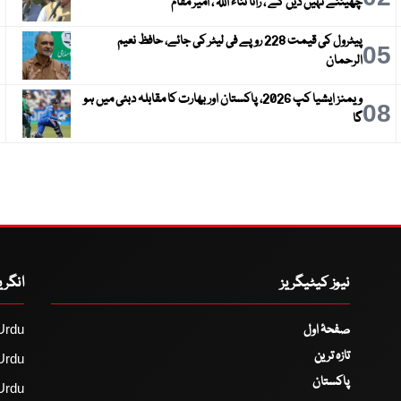
چھیننے نہیں دیں گے ، رانا ثناء اللہ ، امیر مقام
پیٹرول کی قیمت 228 روپے فی لیٹر کی جائے، حافظ نعیم
6
05
الرحمان
ویمنز ایشیا کپ 2026، پاکستان اور بھارت کا مقابلہ دبئی میں ہو
9
08
گا
نیوز کیٹیگریز
انگر
صفحۂ اول
Urdu
تازہ ترین
Urdu
پاکستان
Urdu