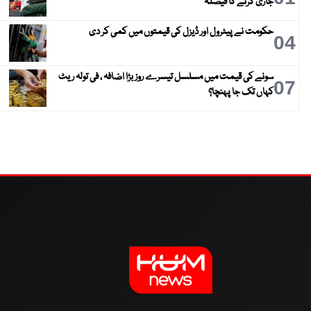
جاری کرنے کا فیصلہ
حکومت نے پیٹرول اور ڈیزل کی قیمتوں میں کمی کر دی
04
سونے کی قیمت میں مسلسل تیسرے روز بڑا اضافہ ، فی تولہ ریٹ
07
کہاں تک جا پہنچا؟