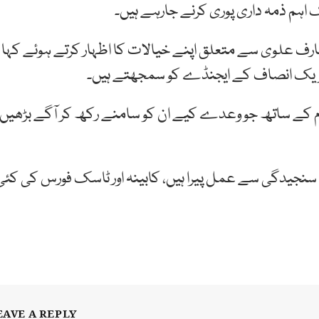
ک اہم ذمہ داری پوری کرنے جارہے ہیں۔
ارف علوی سے متعلق اپنے خیالات کا اظہار کرتے ہوئے کہا
 تحریک انصاف کے ایجنڈے کو سمجھتے ہیں۔
وم کے ساتھ جو وعدے کیے ان کو سامنے رکھ کر آگے بڑھیں
 روزہ ایجنڈے پر انتہائی سنجیدگی سے عمل پیرا ہیں، کابینہ اور ٹاسک فورس کی کئ
EAVE A REPLY