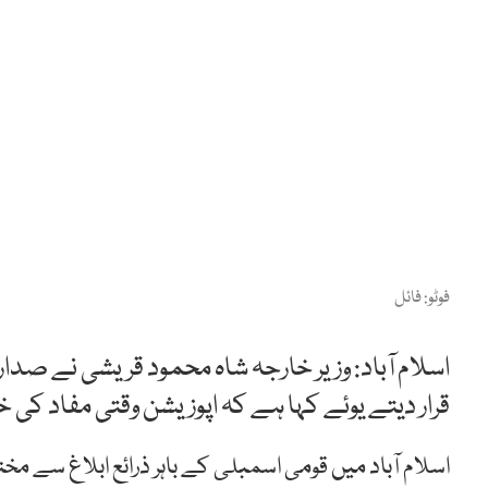
فوٹو: فائل
اسلام آباد: وزیر خارجہ شاہ محمود قریشی نے صد
قرار دیتے یوئے کہا ہے کہ اپوزیشن وقتی مفاد کی
اسلام آباد میں قومی اسمبلی کے باہر ذرائع ابلاغ سے م