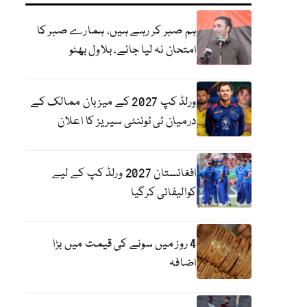
ہم صبر کر رہے ہیں، ہمارے صبر کا
امتحان نہ لیا جائے، بلاول بھٹو
ورلڈ کپ 2027 کے میزبان ممالک کے
درمیان ٹی ٹوئنٹی سیریز کا اعلان
افغانستان 2027 ورلڈ کپ کے لیے
کوالیفائی کرگیا
4 روز میں سونے کی قیمت میں بڑا
اضافہ