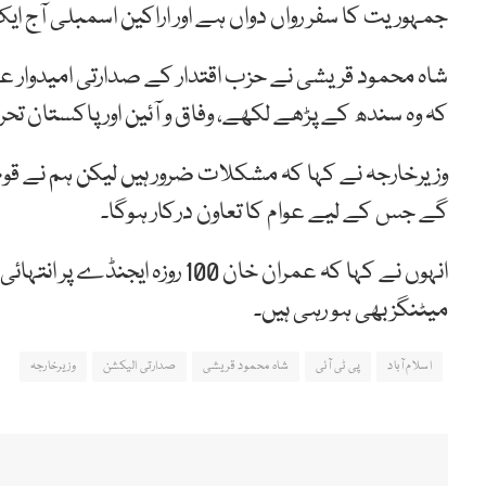
جمہوریت کا سفر رواں دواں ہے اور اراکین اسمبلی آج ای
شاہ محمود قریشی نے حزب اقتدار کے صدارتی امیدوار ع
کہ وہ سندھ کے پڑھے لکھے، وفاق و آئین اور پاکستان
وزیرخارجہ نے کہا کہ مشکلات ضرور ہیں لیکن ہم نے ق
گے جس کے لیے عوام کا تعاون درکار ہوگا۔
انہوں نے کہا کہ عمران خان 100
میٹنگز بھی ہو رہی ہیں۔
اسلام آباد
پی ٹی آئی
شاہ محمود قریشی
صدارتی الیکشن
وزیرخارجہ