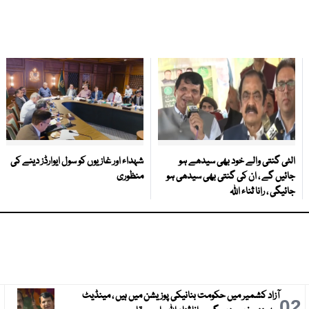
الٹی گنتی والے خود بھی سیدھے ہو
شہداء اور غازیوں کو سول ایوارڈز دینے کی
جائیں گے ، ان کی گنتی بھی سیدھی ہو
منظوری
جائیگی ، رانا ثناء اللہ
آزاد کشمیر میں حکومت بنانیکی پوزیشن میں ہیں ، مینڈیٹ
3
02