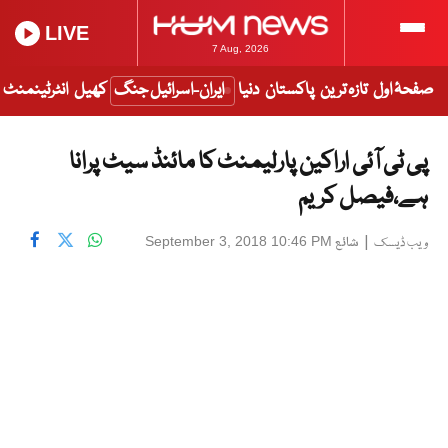
LIVE
7 Aug, 2026
صفحۂ اول
تازہ ترین
پاکستان
دنیا
ایران-اسرائیل جنگ
کھیل
انٹرٹینمنٹ
پی ٹی آئی اراکین پارلیمنٹ کا مائنڈ سیٹ پرانا
ہے،فیصل کریم
|
شائع
September 3, 2018 10:46 PM
ویب ڈیسک