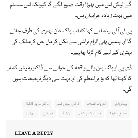
گے لیکن اس میں تھوڑا وقت ضرور لگے گا کیونکہ اس سسٹم
میں بہت زیادہ خرابیاں ہیں۔
پی ٹی آئی رہنما نے کہا کہ اب پاکستان بہتری کی طرف جائے
گا اور ہمیں بھی الزام تراشی سے نکل کر مل جل کر ملک کی
بہتری کے لیے کام کرنا چاہیے۔
ڈی پی او پاک پتن والے واقعہ کے حوالے سے ڈاکٹر رمیش کمار
کا کہنا تھا کہ وزیر اعظم کی اور بہت سی دیگر ترجیحات ہوں
گی۔
پیپلز پارٹی
تحریک انصاف
ڈاکٹر رمیش کمار
ڈاکٹر ماریہ ذالفقار
صدیق الفاروق
فیصل کریم کنڈی
ن لیگ
نیوزلائن
ہم نیوز
LEAVE A REPLY