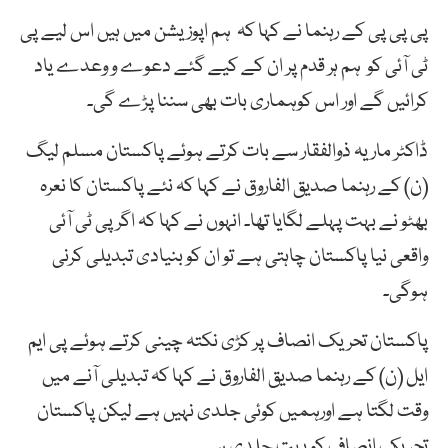
پی پی پی کے رہنما نے کہا کہ ہم اپوزیشن میں ہیں اس لیے پی
ٹی آئی کو ہم ہر قدم پر ان کے کیے گئے دعوے و وعدے یاد
کرائیں گے اور اس کوہماری بات بھی سننا پڑے گی۔
ڈاکٹر ماریہ ذوالفقار سے بات کرتے ہوئے پاکستان مسلم لیگ
(ن) کے رہنما صدیق الفاروق نے کہا کہ نئے پاکستان کا نعرہ
بھٹو نے بہت پہلے لگایا تھا۔ انہوں نے کہا کہ اگر پی ٹی آئی
واقعی نیا پاکستان چاہتی ہے تو ان کو بنیادی تبدیلی کرنی
ہوگی۔
پاکستان تحریک انصاف پر کڑی نکتہ چینی کرتے ہوئے پی ایم
ایل (ن) کے رہنما صدیق الفاروق نے کہا کہ تبدیلی آنے میں
وقت لگتا ہے اورہمیں کوئی جلدی نہیں ہے لیکن پاکستان
تحریک انصاف کو بہت جلدی ہے۔