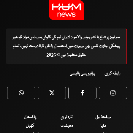
ہم نیوز پر شائع یا نشر ہونے والا مواد ادارتی ٹیم کی کاوش ہے۔ اس مواد کو بغیر
پیشگی اجازت کسی بھی صورت میں استعمال یا نقل کرنا درست نہیں۔ تمام
حقوق محفوظ ہیں © 2026
رابطہ کریں
پرائیویسی پالیسی
WhatsApp
Twitter
Facebook
Faceboo
صفحۂ اول
تازہ ترین
پاکستان
دنیا
معیشت
کھیل