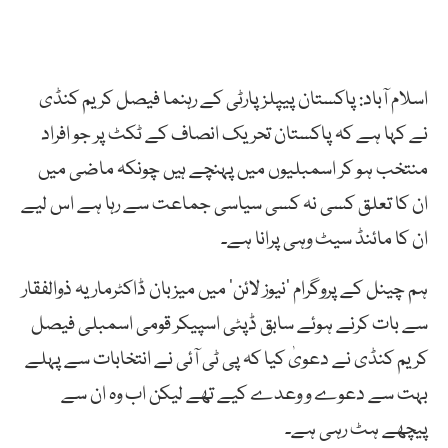
اسلام آباد: پاکستان پیپلز پارٹی کے رہنما فیصل کریم کنڈی
نے کہا ہے کہ پاکستان تحریک انصاف کے ٹکٹ پر جو افراد
منتخب ہو کر اسمبلیوں میں پہنچے ہیں چونکہ ماضی میں
ان کا تعلق کسی نہ کسی سیاسی جماعت سے رہا ہے اس لیے
ان کا مائنڈ سیٹ وہی پرانا ہے۔
ہم چینل کے پروگرام ’نیوز لائن‘ میں میزبان ڈاکٹرماریہ ذوالفقار
سے بات کرنے ہوئے سابق ڈپٹی اسپیکر قومی اسمبلی فیصل
کریم کنڈی نے دعویٰ کیا کہ پی ٹی آئی نے انتخابات سے پہلے
بہت سے دعوے و وعدے کیے تھے لیکن اب وہ ان سے
پیچھے ہٹ رہی ہے۔