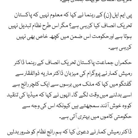
پی ایم ایل (ن) کے رہنما نے کہا کہ معلوم نہیں کہ پاکستان
تحریک انصاف کیا کررہی ہے؟ مگر اس طرح نظام تبدیل نہیں
ہوتا ہے اورحکومت اس ضمن میں کچھ خاص بھی نہیں
کررہی ہے۔
حکمراں جماعت پاکستان تحریک انصاف کے رہنما ڈاکٹر
رمیش کمار نے پروگرام کی میزبان ڈاکٹر ماریہ ذوالفقار سے
گفتگو میں کہا کہ ملک میں برسوں سے ایک کلچر رائج ہے
اسے بدلنے میں وقت لگے گا۔ انہوں نے کہا کہ میڈیا کی تنقید
کو وہ خوش آئند سمجھتے ہیں کیونکہ اس کی وجہ سے
حکومتی کاموں میں بہتری آتی ہے۔
ڈاکٹر رمیش کمار نے دعویٰ کیا کہ ہم رائج نظام کو ضرور بدلیں