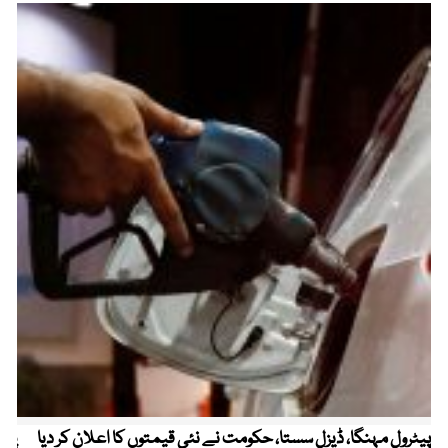
پیٹرول مہنگا، ڈیزل سستا، حکومت نے نئی قیمتوں کا اعلان کر دیا
پنج