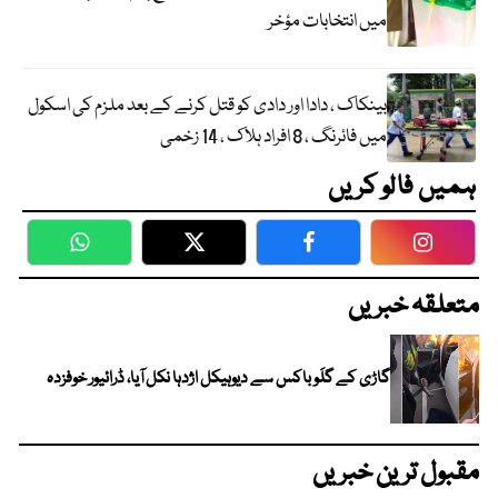
میں انتخابات مؤخر
بینکاک ، دادا اور دادی کو قتل کرنے کے بعد ملزم کی اسکول
میں فائرنگ ، 8 افراد ہلاک ، 14 زخمی
ہمیں فالو کریں
WhatsApp
Twitter
Facebook
Faceboo
متعلقہ خبریں
گاڑی کے گلَو باکس سے دیوہیکل اژدہا نکل آیا، ڈرائیور خوفزدہ
مقبول ترین خبریں