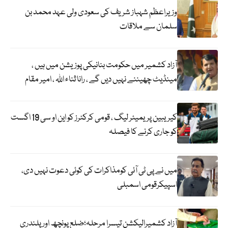
وزیراعظم شہباز شریف کی سعودی ولی عہد محمد بن
سلمان سے ملاقات
آزاد کشمیر میں حکومت بنانیکی پوزیشن میں ہیں ،
مینڈیٹ چھیننے نہیں دیں گے ، رانا ثناء اللہ ، امیر مقام
کیریبین پریمیئر لیگ ، قومی کرکٹرز کو این او سی 19 اگست
کو جاری کرنے کا فیصلہ
میں نے پی ٹی آئی کومذاکرات کی کوئی دعوت نہیں دی،
اسپیکرقومی اسمبلی
آزاد کشمیرالیکشن تیسرا مرحلہ؛ضلع پونچھ اور پلندری