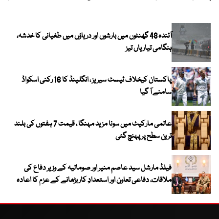
آئندہ 48 گھنٹوں میں بارشوں اور دریاؤں میں طغیانی کا خدشہ،
ہنگامی تیاریاں تیز
پاکستان کیخلاف ٹیسٹ سیریز ، انگلینڈ کا 16 رکنی اسکواڈ
سامنے آ گیا
عالمی مارکیٹ میں سونا مزید مہنگا ، قیمت 7 ہفتوں کی بلند
ترین سطح پر پہنچ گئی
فیلڈ مارشل سید عاصم منیر اور صومالیہ کے وزیر دفاع کی
ملاقات، دفاعی تعاون اور استعدادِ کار بڑھانے کے عزم کا اعادہ