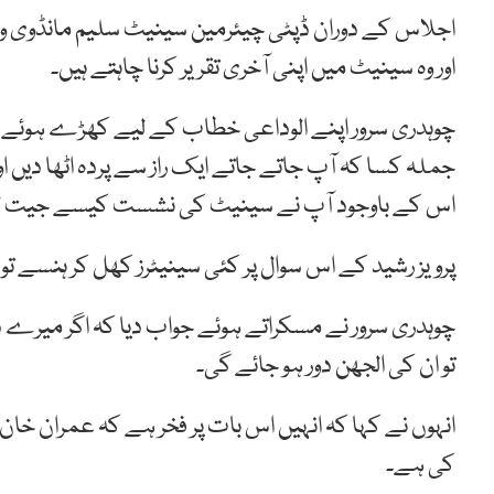
اجلاس کے دوران ڈپٹی چیئرمین سینیٹ سلیم مانڈوی والا 
اور وہ سینیٹ میں اپنی آخری تقریر کرنا چاہتے ہیں۔
چوہدری سرور اپنے الوداعی خطاب کے لیے کھڑے ہوئے تو
جملہ کسا کہ آپ جاتے جاتے ایک راز سے پردہ اٹھا دیں او
اس کے باوجود آپ نے سینیٹ کی نشست کیسے جیت ل
پرویز رشید کے اس سوال پر کئی سینیٹرز کھل کر ہنسے تو
چوہدری سرور نے مسکراتے ہوئے جواب دیا کہ اگر میرے د
تو ان کی الجھن دور ہو جائے گی۔
کی ہے۔