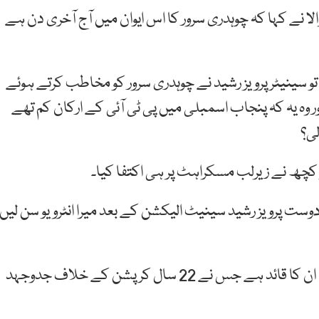
نے کہا کہ چوہدری سرور کا اس ایوان میں آج آخری دن ہے
 سینیٹر پرویز رشید نے چوہدری سرور کو مخاطب کرتے ہوئے
ر وہ یہ کہ پنجاب اسمبلی میں پی ٹی آئی کے ارکان کم تھے
ی؟
 کچھ نے زیرلب مسکراہٹ پر ہی اکتفا کیا۔
وست پرویز رشید سینیٹ الیکشن کے بعد میرا انٹرویو سن لیں
انہوں نے کہا کہ انہیں اس بات پر فخر ہے کہ عمران خان ان کا قائد ہے جس نے 22 سال کرپشن کے خلاف جدوجہد