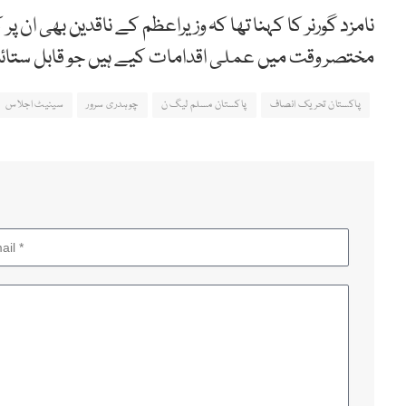
نامزد گورنر کا کہنا تھا کہ وزیراعظم کے ناقدین بھی ان پر
مختصر وقت میں عملی اقدامات کیے ہیں جو قابل ستائ
پاکستان تحریک انصاف
پاکستان مسلم لیگ ن
چوہدری سرور
سینیٹ اجلاس