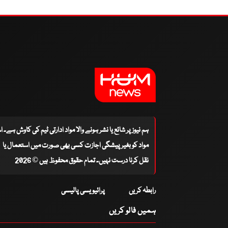
ہم نیوز پر شائع یا نشر ہونے والا مواد ادارتی ٹیم کی کاوش ہے۔ 
مواد کو بغیر پیشگی اجازت کسی بھی صورت میں استعمال یا
نقل کرنا درست نہیں۔ تمام حقوق محفوظ ہیں © 2026
رابطہ کریں
پرائیویسی پالیسی
ہمیں فالو کریں