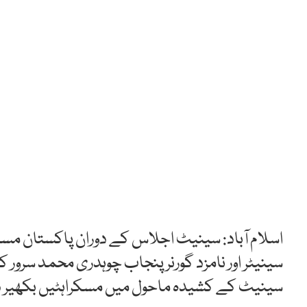
اسلام آباد: سینیٹ اجلاس کے دوران پاکستان مسلم 
سینیٹر اور نامزد گورنر پنجاب چوہدری محمد سرو
سینیٹ کے کشیدہ ماحول میں مسکراہٹیں بکھیر د