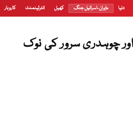
دنیا
ایران-اسرائیل جنگ
کھیل
انٹرٹینمنٹ
کاروبار
ور چوہدری سرور کی نوک