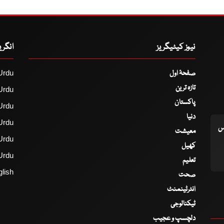
نیوز کیٹیگریز
انگر
صفحۂ اول
Urdu
تازہ ترین
Urdu
پاکستان
Urdu
دنیا
Urdu
اس
معیشت
Urdu
کھیل
Urdu
تعلیم
lish
صحت
انٹرٹینمنٹ
ٹیکنالوجی
دلچسپ و عجیب