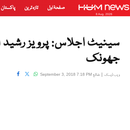
صفحۂ اول
تازہ ترین
پاکستان
8 Aug, 2026
سینیٹ اجلاس: پرویز رشید ا
جھونک
|
شائع
September 3, 2018 7:18 PM
ویب ڈیسک