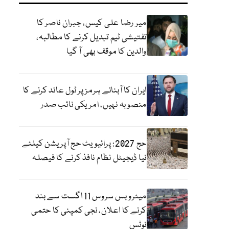
میر رضا علی کیس، جبران ناصر کا
تفتیشی ٹیم تبدیل کرنے کا مطالبہ،
والدین کا موقف بھی آ گیا
ایران کا آبنائے ہرمز پر ٹول عائد کرنے کا
منصوبہ نہیں، امریکی نائب صدر
حج 2027: پرائیویٹ حج آپریشن کیلئے
نیا ڈیجیٹل نظام نافذ کرنے کا فیصلہ
میٹرو بس سروس 11 اگست سے بند
کرنے کا اعلان، نجی کمپنی کا حتمی
نوٹس