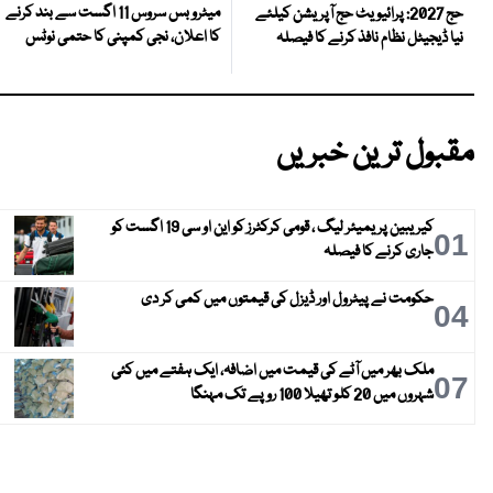
میٹرو بس سروس 11 اگست سے بند کرنے
حج 2027: پرائیویٹ حج آپریشن کیلئے
کا اعلان، نجی کمپنی کا حتمی نوٹس
نیا ڈیجیٹل نظام نافذ کرنے کا فیصلہ
مقبول ترین خبریں
کیریبین پریمیئر لیگ ، قومی کرکٹرز کو این او سی 19 اگست کو
01
جاری کرنے کا فیصلہ
حکومت نے پیٹرول اور ڈیزل کی قیمتوں میں کمی کر دی
04
ملک بھر میں آٹے کی قیمت میں اضافہ، ایک ہفتے میں کئی
07
شہروں میں 20 کلو تھیلا 100 روپے تک مہنگا