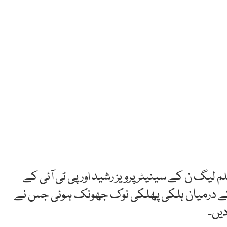
لیگ ن کے سینیٹر پرویز رشید اور پی ٹی آئی کے
ر کے درمیان ہلکی پھلکی نوک جھونک ہوئی جس نے
یں۔