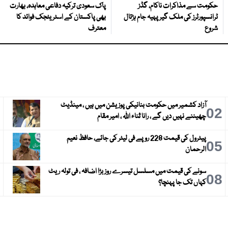
حکومت سے مذاکرات ناکام، گڈز
پاک سعودی ترکیہ دفاعی معاہدہ، بھارت
ٹرانسپورٹرز کی ملک گیر پہیہ جام ہڑتال
بھی پاکستان کے اسٹریٹجک فوائد کا
شروع
معترف
آزاد کشمیر میں حکومت بنانیکی پوزیشن میں ہیں ، مینڈیٹ
3
02
چھیننے نہیں دیں گے ، رانا ثناء اللہ ، امیر مقام
پیٹرول کی قیمت 228 روپے فی لیٹر کی جائے، حافظ نعیم
6
05
الرحمان
سونے کی قیمت میں مسلسل تیسرے روز بڑا اضافہ ، فی تولہ ریٹ
9
08
کہاں تک جا پہنچا؟