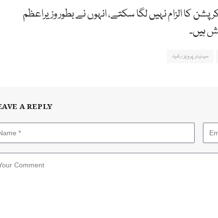
 کرپشن کا الزام نہیں لگا سکتے، انہوں نے بطور وزیراعظم
ش ہیں۔
سینیٹر پرویز رشید
EAVE A REPLY