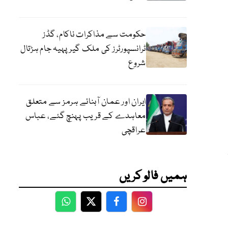
حکومت سے مذاکرات ناکام، گڈز
ٹرانسپورٹرز کی ملک گیر پہیہ جام ہڑتال
شروع
ایران اور عمان آبنائے ہرمز سے متعلق
معاہدے کے قریب پہنچ گئے، عباس
عراقچی
ہمیں فالو کریں
WhatsApp
Twitter
Facebook
Facebook