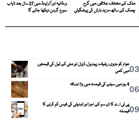
ملک کے مختلف علاقوں میں گرج
برطانیہ اور آئرلینڈ میں 27 سال بعد نایاب
چمک کے ساتھ مزید بارش کی پیشگوئی
سورج گرہن دیکھا جائے گا
عوام کو جزوی ریلیف، پیٹرول، ڈیزل اور مٹی کے تیل کی قیمتوں
0
میں کمی
4 روز میں سونے کی قیمت میں بڑا اضافہ
0
پی ٹی اے کا ای سم کے اجرا اور تبدیلی کی فیس کم کرنے کا
0
فیصلہ