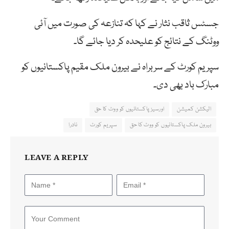
جسٹس ثاقب نثار نے کہا کہ تنازعہ کی صورت میں آئی
ووٹنگ کے نتائج کو علیحدہ کر دیا جائے گا۔
سپریم کورٹ کے سربراہ نے بیرون ملک مقیم پاکستانیوں کو
مبارک باد بھی دی۔
الیکشن کمیشن
اورسیز پاکستانیوں کو ووٹ کا حق
بیرون ملک پاکستانیوں کو ووٹ کا حق
سپریم کورٹ
نادرا
LEAVE A REPLY