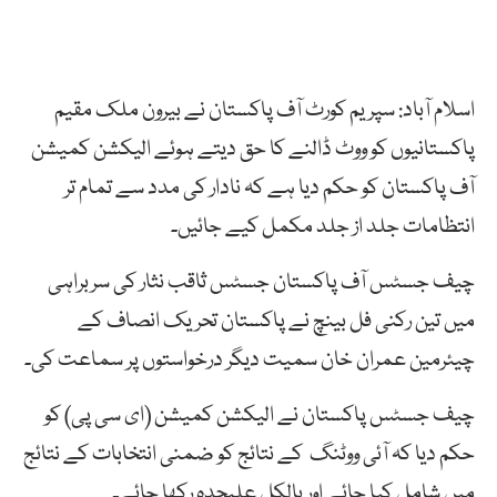
اسلام آباد: سپریم کورٹ آف پاکستان نے بیرون ملک مقیم
پاکستانیوں کو ووٹ ڈالنے کا حق دیتے ہوئے الیکشن کمیشن
آف پاکستان کو حکم دیا ہے کہ نادار کی مدد سے تمام تر
انتظامات جلد از جلد مکمل کیے جائیں۔
چیف جسٹس آف پاکستان جسٹس ثاقب نثار کی سربراہی
میں تین رکنی فل بینچ نے پاکستان تحریک انصاف کے
چیئرمین عمران خان سمیت دیگر درخواستوں پر سماعت کی۔
چیف جسٹس پاکستان نے الیکشن کمیشن (ای سی پی) کو
حکم دیا کہ آئی ووٹنگ کے نتائج کو ضمنی انتخابات کے نتائج
میں شامل کیا جائے اور بالکل علیحدہ رکھا جائے۔