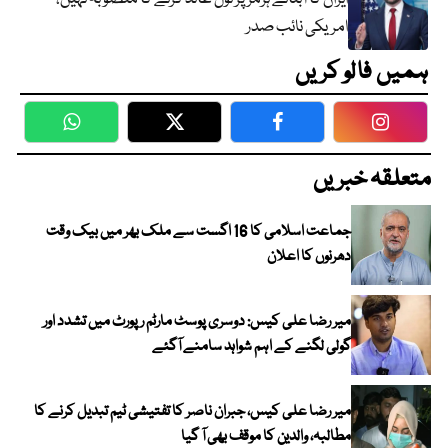
امریکی نائب صدر
ہمیں فالو کریں
WhatsApp
Twitter
Facebook
Faceboo
متعلقہ خبریں
جماعت اسلامی کا 16 اگست سے ملک بھر میں بیک وقت
دھرنوں کا اعلان
میر رضا علی کیس: دوسری پوسٹ مارٹم رپورٹ میں تشدد اور
گولی لگنے کے اہم شواہد سامنے آگئے
میر رضا علی کیس، جبران ناصر کا تفتیشی ٹیم تبدیل کرنے کا
مطالبہ، والدین کا موقف بھی آ گیا