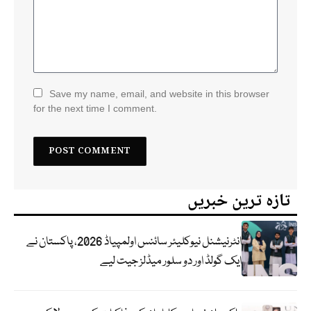
Save my name, email, and website in this browser
for the next time I comment.
تازہ ترین خبریں
انٹرنیشنل نیوکلیئر سائنس اولمپیاڈ 2026، پاکستان نے
ایک گولڈ اور دو سلور میڈلز جیت لیے