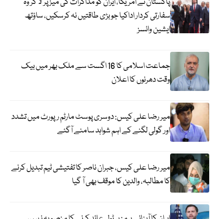
پاکستان نے امریکا، ایران کو مذاکرات کی میز پر لا کر وہ
سفارتی کردار اداکیا جو بڑی طاقتیں نہ کرسکیں، ساؤتھ
ایشین وائسز
جماعت اسلامی کا 16 اگست سے ملک بھر میں بیک
وقت دھرنوں کا اعلان
میر رضا علی کیس: دوسری پوسٹ مارٹم رپورٹ میں تشدد
اور گولی لگنے کے اہم شواہد سامنے آگئے
میر رضا علی کیس، جبران ناصر کا تفتیشی ٹیم تبدیل کرنے
کا مطالبہ، والدین کا موقف بھی آ گیا
ایران کا آبنائے ہرمز پر ٹول عائد کرنے کا منصوبہ نہیں،