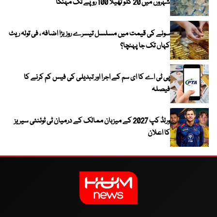
شہروں میں 20 کلو تھیلا 100 روپے تک مہنگا
سونے کی قیمت میں مسلسل تیسرے روز بڑا اضافہ ، فی تولہ ریٹ
کہاں تک جا پہنچا؟
پی ٹی اے کا ای سم کے اجرا اور تبدیلی کی فیس کم کرنے کا
فیصلہ
ورلڈ کپ 2027 کے میزبان ممالک کے درمیان ٹی ٹوئنٹی سیریز
کا اعلان