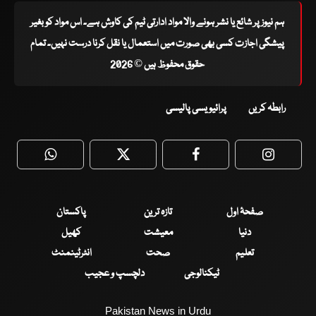
ہم نیوز پر شائع یا نشر ہونے والا مواد ادارتی ٹیم کی کاوش ہے۔ اس مواد کو بغیر
پیشگی اجازت کسی بھی صورت میں استعمال یا نقل کرنا درست نہیں۔ تمام
حقوق محفوظ ہیں © 2026
رابطہ کریں
پرائیویسی پالیسی
WhatsApp
Twitter
Facebook
Faceboo
صفحۂ اول
تازہ ترین
پاکستان
دنیا
معیشت
کھیل
تعلیم
صحت
انٹرٹینمنٹ
ٹیکنالوجی
دلچسپ و عجیب
Pakistan News in Urdu