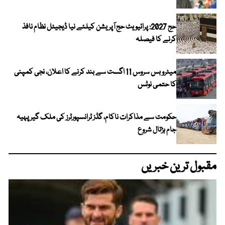
حج 2027: پرائیویٹ حج آپریشن کیلئے نیا ڈیجیٹل نظام نافذ
کرنے کا فیصلہ
میٹرو بس سروس 11 اگست سے بند کرنے کا اعلان، نجی کمپنی
کا حتمی نوٹس
حکومت سے مذاکرات ناکام، گڈز ٹرانسپورٹرز کی ملک گیر پہیہ
جام ہڑتال شروع
مقبول ترین خبریں