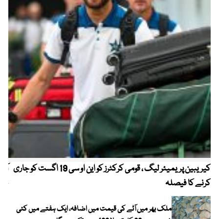
کیریبین پریمیئر لیگ ، قومی کرکٹرز کو این او سی 19 اگست کو جاری
آز
کرنے کا فیصلہ
چھی
ملک بھر میں آٹے کی قیمت میں اضافہ، ایک ہفتے میں کئی