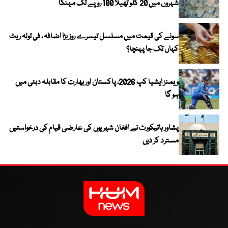
شہروں میں 20 کلو تھیلا 100 روپے تک مہنگا
سونے کی قیمت میں مسلسل تیسرے روز بڑا اضافہ ، فی تولہ ریٹ
کہاں تک جا پہنچا؟
ویمنز ایشیا کپ 2026، پاکستان اور بھارت کا مقابلہ دبئی میں
ہو گا
پشاور ہائیکورٹ نے افغان شہریوں کی عارضی قیام کی درخواستیں
مسترد کر دیں