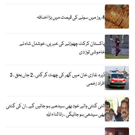
4 روز میں سونے کی قیمت میں بڑا اضافہ
پاکستان کرکٹ چھوڑنے کی خبریں، خوشدل شاہ نے
خاموشی توڑ دی
ڈیرہ غازی خان میں گھر کی چھت گر گئی ، 2 جاں بحق ، 3
افراد زخمی
الٹی گنتی والے خود بھی سیدھے ہو جائیں گے ، ان کی گنتی
بھی سیدھی ہو جائیگی ، رانا ثناء اللہ