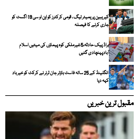
کیریبین پریمیئر لیگ ، قومی کرکٹرز کو این او سی 19 اگست کو
جاری کرنے کا فیصلہ
براڈ پیک حادثہ،5غیرملکی کوہ پیماؤں کی میتیں اسلام
آبادپہنچادی گئیں
انگلینڈ کے 25 سالہ فاسٹ باؤلر جان ٹرنر نے کرکٹ کو خیر باد
کہہ دیا
مقبول ترین خبریں