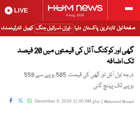
LIVE
8 Aug, 2026
صفحۂ اول
تازہ ترین
پاکستان
دنیا
ایران-اسرائیل جنگ
کھیل
انٹرٹینمنٹ
گھی اور کوکنگ آئل کی قیمتوں میں 20 فیصد
تک اضافہ
درجہ اول آئل اور گھی کی قیمت 505 روپے سے 559
روپے تک پہنچ گئی
|
شائع
December 6, 2024 11:00 AM
Mehmood Ahmed