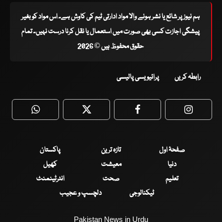
ہم نیوز پر شائع یا نشر ہونے والا مواد ادارتی ٹیم کی کاوش ہے۔ اس مواد کو بغیر
پیشگی اجازت کسی بھی صورت میں استعمال یا نقل کرنا درست نہیں۔ تمام
حقوق محفوظ ہیں © 2026
رابطہ کریں
پرائیویسی پالیسی
WhatsApp
Twitter
Facebook
Faceboo
صفحۂ اول
تازہ ترین
پاکستان
دنیا
معیشت
کھیل
تعلیم
صحت
انٹرٹینمنٹ
ٹیکنالوجی
دلچسپ و عجیب
Pakistan News in Urdu