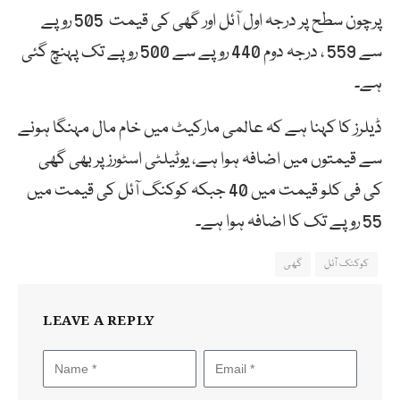
پرچون سطح پر درجہ اول آئل اور گھی کی قیمت 505 روپے
سے 559 ، درجہ دوم 440 روپے سے 500 روپے تک پہنچ گئی
ہے۔
ڈیلرز کا کہنا ہے کہ عالمی مارکیٹ میں خام مال مہنگا ہونے
سے قیمتوں میں اضافہ ہوا ہے، یوٹیلٹی اسٹورز پر بھی گھی
کی فی کلو قیمت میں 40 جبکہ کوکنگ آئل کی قیمت میں
55 روپے تک کا اضافہ ہوا ہے۔
کوکنک آئل
گھی
LEAVE A REPLY