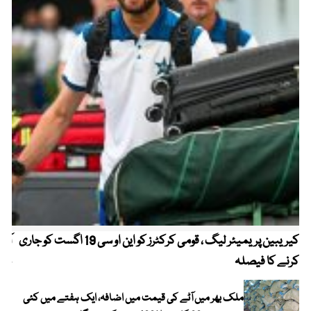
کیریبین پریمیئر لیگ ، قومی کرکٹرز کو این او سی 19 اگست کو جاری
آز
کرنے کا فیصلہ
چھی
ملک بھر میں آٹے کی قیمت میں اضافہ، ایک ہفتے میں کئی