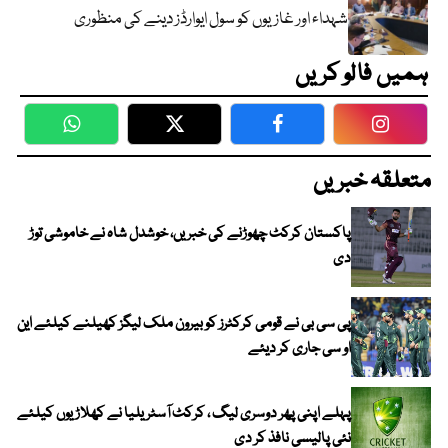
شہداء اور غازیوں کو سول ایوارڈز دینے کی منظوری
ہمیں فالو کریں
WhatsApp
Twitter
Facebook
Faceboo
متعلقہ خبریں
پاکستان کرکٹ چھوڑنے کی خبریں، خوشدل شاہ نے خاموشی توڑ
دی
پی سی بی نے قومی کرکٹرز کو بیرون ملک لیگز کھیلنے کیلئے این
او سی جاری کر دیئے
پہلے اپنی پھر دوسری لیگ ، کرکٹ آسٹریلیا نے کھلاڑیوں کیلئے
نئی پالیسی نافذ کر دی