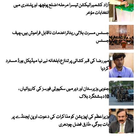
آزاد کشمیرالیکشن تیسرا مرحلہ؛ضلع پونچھ اور پلندری میں
انتخابات مؤخر
جسٹس مسرت ہلالی ریٹائر؛خدمات ناقابل فراموش ہیں،چیف
جسٹس
میر رضا کی قبر کشائی پر تنازع،اہلخانہ نے نیا میڈیکل بورڈ مسترد
کردیا
جنوبی وزیرستان اور دیر میں سکیورٹی فورسز کی کارروائیاں ،
10دہشتگرد ہلاک
وزیراعظم کی اپوزیشن کو مذاکرات کی دعوت، اوپن ایجنڈے پر
بات ہوگی، طارق فضل چودھری