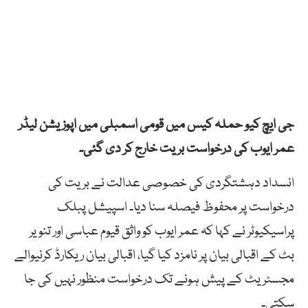
جی ایچ کیو حملہ کیس میں قومی اسمبلی میں اپوزیشن لیڈر
عمر ایوب کی درخواست بریت خارج کر دی گئی۔
انسداد دہشتگردی کی خصوصی عدالت نے بریت کی
درخواست پر محفوظ فیصلہ سنا دیا۔ اسپیشل پبلک
پراسیکیوٹر نے کہا کہ عمر ایوب کو واثق قیوم عباسی اور تنویر
بٹ کے اقبالی بیان پر نامزد کیا گیا، اقبالی بیان ریکارڈ کرنیوالے
مجسٹریٹ کے پیش ہونے تک درخواست منظور نہیں کی جا
سکتی۔