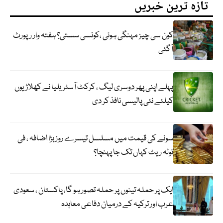
تازہ ترین خبریں
کون سی چیز مہنگی ہوئی ،کونسی سستی؟ ہفتہ وار رپورٹ
آگئی
پہلے اپنی پھر دوسری لیگ ، کرکٹ آسٹریلیا نے کھلاڑیوں
کیلئے نئی پالیسی نافذ کر دی
سونے کی قیمت میں مسلسل تیسرے روز بڑا اضافہ ، فی
تولہ ریٹ کہاں تک جا پہنچا؟
ایک پر حملہ تینوں پر حملہ تصور ہو گا، پاکستان ، سعودی
عرب اور ترکیہ کے درمیان دفاعی معاہدہ