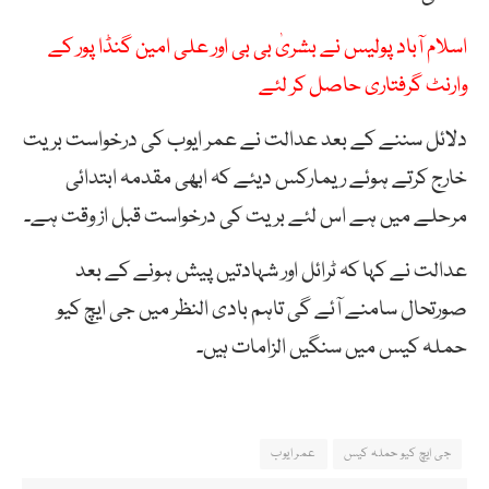
اسلام آباد پولیس نے بشریٰ بی بی اور علی امین گنڈا پور کے
وارنٹ گرفتاری حاصل کر لئے
دلائل سننے کے بعد عدالت نے عمر ایوب کی درخواست بریت
خارج کرتے ہوئے ریمارکس دیئے کہ ابھی مقدمہ ابتدائی
مرحلے میں ہے اس لئے بریت کی درخواست قبل از وقت ہے۔
عدالت نے کہا کہ ٹرائل اور شہادتیں پیش ہونے کے بعد
صورتحال سامنے آئے گی تاہم بادی النظر میں جی ایچ کیو
حملہ کیس میں سنگیں الزامات ہیں۔
جی ایچ کیو حملہ کیس
عمر ایوب