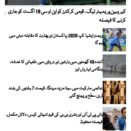
کیریبین پریمیئر لیگ ، قومی کرکٹرز کو این او سی 19 اگست کو جاری
پیٹ
کرنے کا فیصلہ
ویمنز ایشیا کپ 2026، پاکستان اور بھارت کا مقابلہ دبئی میں
ہو گا
آئندہ 48 گھنٹوں میں بارشوں اور دریاؤں میں طغیانی کا خدشہ،
ہنگامی تیاریاں تیز
عالمی مارکیٹ میں سونا مزید مہنگا ، قیمت 7 ہفتوں کی بلند
ترین سطح پر پہنچ گئی
بانی پی ٹی آئی اور بشریٰ بی بی کی قیدِ تنہائی کیس، دلائل مکمل،
فیصلہ محفوظ