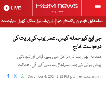
LIVE
7 Aug, 2026
صفحۂ اول
تازہ ترین
پاکستان
دنیا
ایران-اسرائیل جنگ
کھیل
انٹرٹینمنٹ
جی ایچ کیو حملہ کیس ، عمر ایوب کی بریت کی
درخواست خارج
مقدمہ ابھی ابتدائی مراحل میں ہے ، ٹرائل اور شہادتیں
پیش ہونے کے بعد صورتحال سامنے آئے گی ، عدالت
|
شائع
December 4, 2024 2:12 PM
Mehmood Ahmed