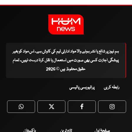
ہم نیوز پر شائع یا نشر ہونے والا مواد ادارتی ٹیم کی کاوش ہے۔ اس مواد کو بغیر
پیشگی اجازت کسی بھی صورت میں استعمال یا نقل کرنا درست نہیں۔ تمام
حقوق محفوظ ہیں © 2026
رابطہ کریں
پرائیویسی پالیسی
WhatsApp
Twitter
Facebook
Faceboo
صفحۂ اول
تازہ ترین
پاکستان