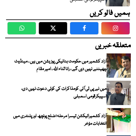
ہمیں فالو کریں
WhatsApp
Twitter
Facebook
Faceboo
متعلقہ خبریں
آزاد کشمیر میں حکومت بنانیکی پوزیشن میں ہیں ، مینڈیٹ
چھیننے نہیں دیں گے ، رانا ثناء اللہ ، امیر مقام
میں نے پی ٹی آئی کومذاکرات کی کوئی دعوت نہیں دی،
اسپیکرقومی اسمبلی
آزاد کشمیرالیکشن تیسرا مرحلہ؛ضلع پونچھ اور پلندری میں
انتخابات مؤخر