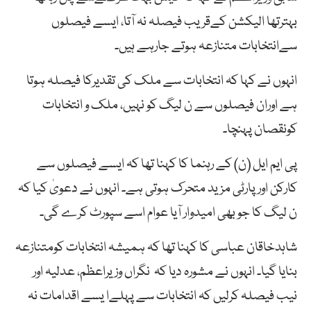
بہترتھا الیکشن کےقریب فیصلہ نہ آتا، ایسے فیصلوں
سےانتخابات متنازعہ ہوتے جارہے ہیں۔
انہوں نے کہا کہ انتخابات سے ملک کی تقدیرکا فیصلہ ہوتا
ہے اوران فیصلوں سے ن لیگ کو نہیں، ملک و انتخابات
کونقصان پہنچا۔
پی ایم ایل (ن) کے رہنما کا کہنا تھا کہ ایسے فیصلوں سے
کارکن اورپارٹی مزید متحرک ہوتی ہے۔ انہوں نے دعویٰ کیا کہ
ن لیگ کا جو بھی امیدوار آیا عوام اسے سپورٹ کرے گی۔
شاہدخاقان عباسی کا کہنا تھا کہ ہمیشہ انتخابات کومتنازعہ
بنایا گیا۔ انہوں نے مشورہ دیا کہ نگراں وزیراعظم، عدلیہ اور
نیب فیصلہ کرلیں کہ انتخابات سے پہلےا یسے اقدامات نہ