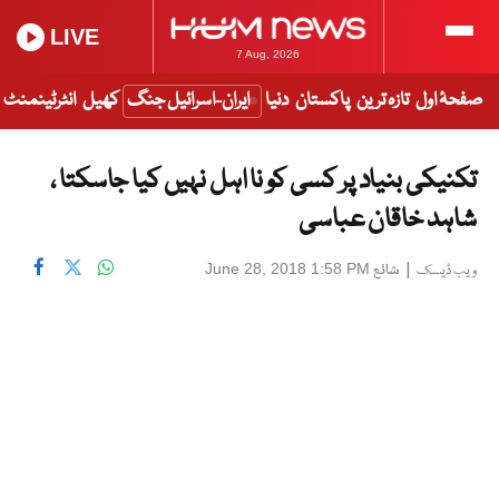
LIVE
7 Aug, 2026
صفحۂ اول
تازہ ترین
پاکستان
دنیا
ایران-اسرائیل جنگ
کھیل
انٹرٹینمنٹ
تکنیکی بنیاد پر کسی کو نا اہل نہیں کیا جاسکتا ،
شاہد خاقان عباسی
|
شائع
June 28, 2018 1:58 PM
ویب ڈیسک