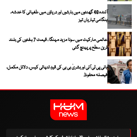
آئندہ 48 گھنٹوں میں بارشوں اور دریاؤں میں طغیانی کا خدشہ،
ہنگامی تیاریاں تیز
عالمی مارکیٹ میں سونا مزید مہنگا ، قیمت 7 ہفتوں کی بلند
ترین سطح پر پہنچ گئی
بانی پی ٹی آئی اور بشریٰ بی بی کی قیدِ تنہائی کیس، دلائل مکمل،
فیصلہ محفوظ