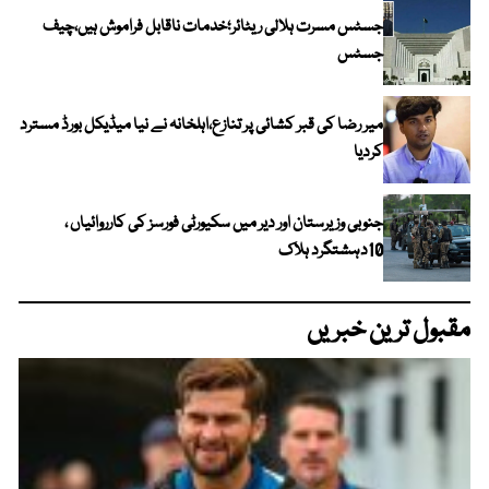
جسٹس مسرت ہلالی ریٹائر؛خدمات ناقابل فراموش ہیں،چیف
جسٹس
میر رضا کی قبر کشائی پر تنازع،اہلخانہ نے نیا میڈیکل بورڈ مسترد
کردیا
جنوبی وزیرستان اور دیر میں سکیورٹی فورسز کی کارروائیاں ،
10دہشتگرد ہلاک
مقبول ترین خبریں