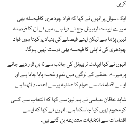
کریں۔
ایک سوال پر انہوں نے کہا کہ فواد چودھری کافیصلہ بھی
میرے ایپلٹ ٹربیونل جج نے دیا ہے، میں نے ان کا فیصلہ
نہیں پڑھا ہے لیکن اپنے فیصلے کی بنیاد پر کہتا ہوں فواد
چودھری کی نااہلی کا فیصلہ بھی درست نہیں ہوگا۔
انہوں نے کہا ایپلٹ ٹربیونل کی جانب سے نااہل قرار دیے جانے
پر میرے حلقے کے لوگوں میں غم و غصہ پایا جاتا ہے اور
ایسے اقدامات سے عوام کا عدلیہ پر سے اعتماد اٹھتا ہے۔
شاہد خاقان عباسی نے ہم نیوز سے کہا کہ انتخاب سے کسی
کو محروم نہیں کیا جاسکتا ہے۔ انہوں نے کہا کہ ایسے
اقدامات سے انتخابات متنازعہ بن گئے ہیں۔