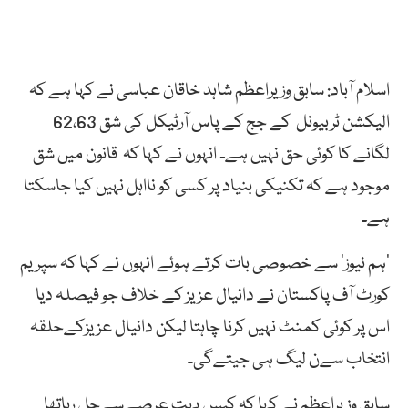
اسلام آباد: سابق وزیراعظم شاہد خاقان عباسی نے کہا ہے کہ
الیکشن ٹربیونل کے جج کے پاس آرٹیکل کی شق 62،63
لگانے کا کوئی حق نہیں ہے۔ انہوں نے کہا کہ قانون میں شق
موجود ہے کہ تکنیکی بنیاد پر کسی کو نااہل نہیں کیا جاسکتا
ہے۔
’ہم نیوز‘ سے خصوصی بات کرتے ہوئے انہوں نے کہا کہ سپریم
کورٹ آف پاکستان نے دانیال عزیز کے خلاف جو فیصلہ دیا
اس پر کوئی کمنٹ نہیں کرنا چاہتا لیکن دانیال عزیزکےحلقہ
انتخاب سےن لیگ ہی جیتےگی۔
سابق وزیراعظم نے کہا کہ کیس بہت عرصےسےچل رہاتھا