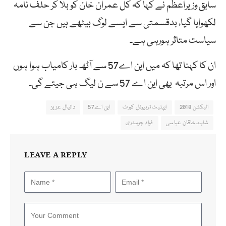
سابق وزیراعظم نے کہا کہ کل عمران خان کو بلا کر حلف نامہ
لکھوایا گیا، بدقسمتی سے ایسے لوگ بیٹھے ہیں جن سے
سیاست متاثر ہورہی ہے۔
ان کا کہنا تھا کہ میں این اے57 سے آٹھ بار کامیاب ہوا ہوں
اور اس مرتبہ بھی این اے 57 سے ن لیگ ہی جیتے گی۔
الیکشن 2018
ایپلیٹ ٹربیونل کورٹ
این اے57
دانیال عزیز
شاہد خاقان عباسی
فواد چوہدری
LEAVE A REPLY