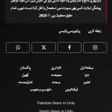
ہم نیوز پر شائع یا نشر ہونے والا مواد ادارتی ٹیم کی کاوش ہے۔ اس مواد کو بغیر
پیشگی اجازت کسی بھی صورت میں استعمال یا نقل کرنا درست نہیں۔ تمام
حقوق محفوظ ہیں © 2026
رابطہ کریں
پرائیویسی پالیسی
WhatsApp
Twitter
Facebook
Faceboo
صفحۂ اول
تازہ ترین
پاکستان
دنیا
معیشت
کھیل
تعلیم
صحت
انٹرٹینمنٹ
ٹیکنالوجی
دلچسپ و عجیب
Pakistan News in Urdu
Sports News in Urdu