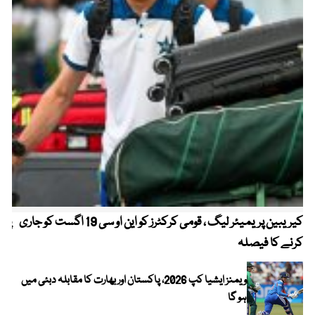
کیریبین پریمیئر لیگ ، قومی کرکٹرز کو این او سی 19 اگست کو جاری
پیٹ
کرنے کا فیصلہ
ویمنز ایشیا کپ 2026، پاکستان اور بھارت کا مقابلہ دبئی میں
ہو گا