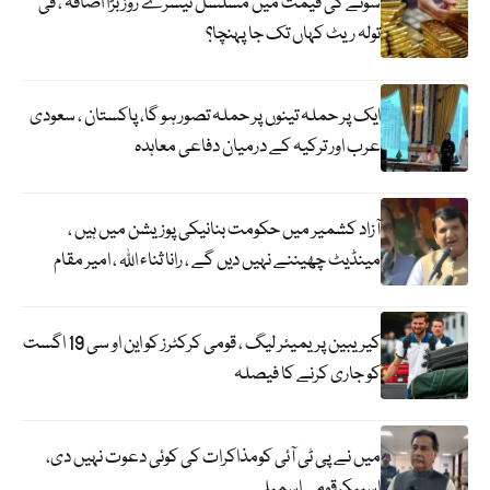
سونے کی قیمت میں مسلسل تیسرے روز بڑا اضافہ ، فی
تولہ ریٹ کہاں تک جا پہنچا؟
ایک پر حملہ تینوں پر حملہ تصور ہو گا، پاکستان ، سعودی
عرب اور ترکیہ کے درمیان دفاعی معاہدہ
آزاد کشمیر میں حکومت بنانیکی پوزیشن میں ہیں ،
مینڈیٹ چھیننے نہیں دیں گے ، رانا ثناء اللہ ، امیر مقام
کیریبین پریمیئر لیگ ، قومی کرکٹرز کو این او سی 19 اگست
کو جاری کرنے کا فیصلہ
میں نے پی ٹی آئی کومذاکرات کی کوئی دعوت نہیں دی،
اسپیکرقومی اسمبلی