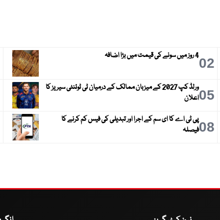
4 روز میں سونے کی قیمت میں بڑا اضافہ
3
02
ورلڈ کپ 2027 کے میزبان ممالک کے درمیان ٹی ٹوئنٹی سیریز کا
6
05
اعلان
پی ٹی اے کا ای سم کے اجرا اور تبدیلی کی فیس کم کرنے کا
9
08
فیصلہ