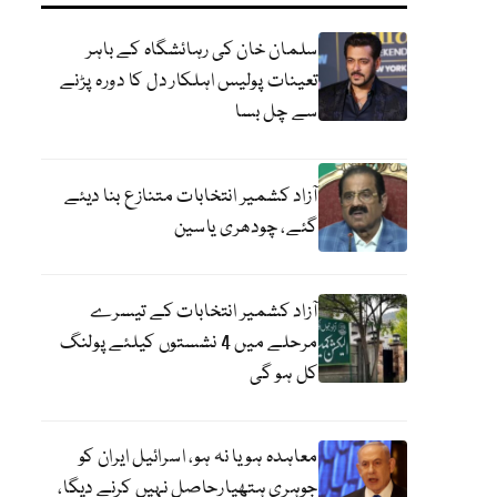
سلمان خان کی رہائشگاہ کے باہر
تعینات پولیس اہلکار دل کا دورہ پڑنے
سے چل بسا
آزاد کشمیر انتخابات متنازع بنا دیئے
گئے، چودھری یاسین
آزاد کشمیر انتخابات کے تیسرے
مرحلے میں 4 نشستوں کیلئے پولنگ
کل ہو گی
معاہدہ ہو یا نہ ہو، اسرائیل ایران کو
جوہری ہتھیارحاصل نہیں کرنے دیگا،