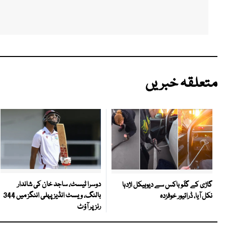
متعلقہ خبریں
دوسرا ٹیسٹ، ساجد خان کی شاندار
گاڑی کے گلَو باکس سے دیوہیکل اژدہا
بالنگ، ویسٹ انڈیز پہلی اننگز میں 344
نکل آیا، ڈرائیور خوفزدہ
رنز پر آؤٹ