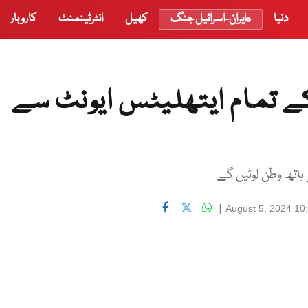
دنیا
ایران-اسرائیل جنگ
کھیل
انٹرٹینمنٹ
کاروبار
ے تمام ایتھلیٹس ایونٹ سے
|
August 5, 2024 10