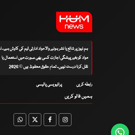
ہم نیوز پر شائع یا نشر ہونے والا مواد ادارتی ٹیم کی کاوش ہے۔ 
مواد کو بغیر پیشگی اجازت کسی بھی صورت میں استعمال یا
نقل کرنا درست نہیں۔ تمام حقوق محفوظ ہیں © 2026
رابطہ کریں
پرائیویسی پالیسی
ہمیں فالو کریں
WhatsApp
Twitter
Facebook
Facebook