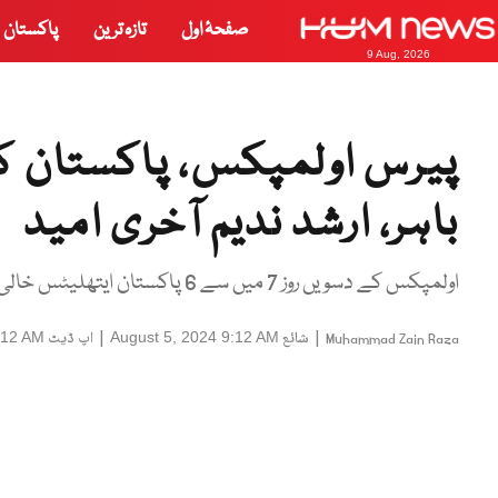
صفحۂ اول
تازہ ترین
پاکستان
9 Aug, 2026
پیرس اولمپکس، پاکستان ک
باہر، ارشد ندیم آخری امید
اولمپکس کے دسویں روز 7 میں سے 6 پاکستان ایتھلیٹس خالی ہاتھ وطن لوٹیں گے
|
شائع
|
اپ ڈیٹ
:12 AM
August 5, 2024 9:12 AM
Muhammad Zain Raza