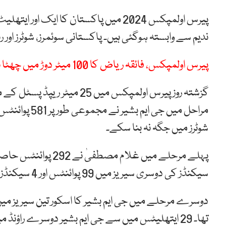
پیرس اولمپکس 2024 میں پاکستان کا ایک 
ندیم سے وابستہ ہوگئی ہیں۔ پاکستانی سوئمرز، شوٹرز اور ر
پیرس اولمپکس، فائقہ ریاض کا 100 میٹر دوڑ میں چھٹا نمبر، کوالیفائی کرنے میں ناکام
گزشتہ روز پیرس اولمپکس میں
مراحل میں جی 
شوٹرز میں جگہ نہ بنا سکے۔
سیکنڈز کی دوسری سیریز میں 99 پوائنٹس اور 4 سیکنڈز کی سیریز میں جی ایم بشیر نے 95 پوائنٹس لیے۔
تھا۔ 29 ایتھلیٹس میں سے جی ایم بشیر دوسرے راؤنڈ میں 15ویں نمبر پر رہے۔