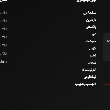
نیوز کیٹیگریز
انگر
صفحۂ اول
Urdu
تازہ ترین
Urdu
پاکستان
Urdu
دنیا
Urdu
اس
معیشت
Urdu
کھیل
Urdu
تعلیم
lish
صحت
انٹرٹینمنٹ
ٹیکنالوجی
دلچسپ و عجیب