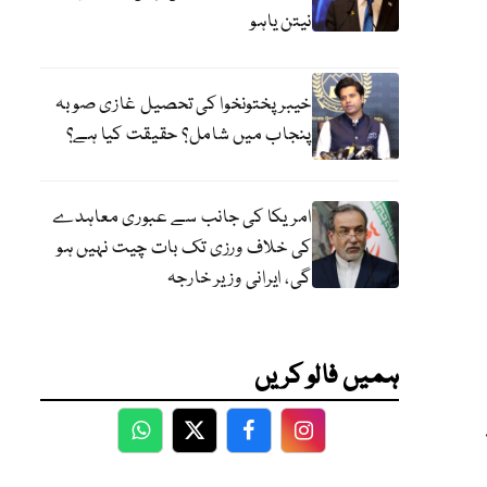
نیتن یاہو
خیبر پختونخوا کی تحصیل غازی صوبہ
پنجاب میں شامل؟ حقیقت کیا ہے؟
امریکا کی جانب سے عبوری معاہدے
کی خلاف ورزی تک بات چیت نہیں ہو
گی، ایرانی وزیر خارجہ
ہمیں فالو کریں
ہ
WhatsApp
Twitter
Facebook
Facebook