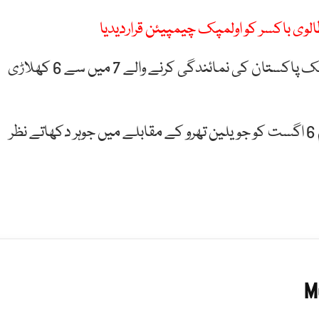
لوی باکسر کو اولمپک چیمپیئن قراردیدیا
اس طرح پیرس اولمپکس 2024 کے دسویں ہی دن اب تک پاکستان کی نمائندگی کرنے والے 7 میں سے 6 کھلاڑی
خیال رہے کہ پاکستان کی طرف سے ایتھلیٹ ارشد ندیم 6 اگست کو جویلین تھرو کے مقابلے میں جوہر دکھاتے نظر
M