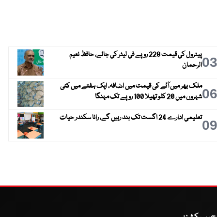
پیٹرول کی قیمت 228 روپے فی لیٹر کی جائے، حافظ نعیم
0
الرحمان
ملک بھر میں آٹے کی قیمت میں اضافہ، ایک ہفتے میں کئی
0
شہروں میں 20 کلو تھیلا 100 روپے تک مہنگا
تعلیمی ادارے 24 اگست تک بند رہیں گے، رانا سکندر حیات
0