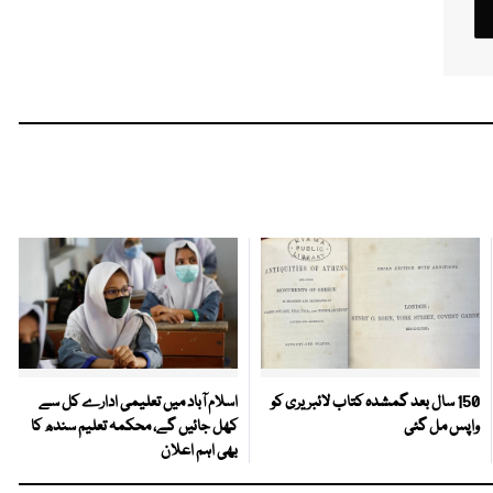
150 سال بعد گمشدہ کتاب لائبریری کو
اسلام آباد میں تعلیمی ادارے کل سے
واپس مل گئی
کھل جائیں گے، محکمہ تعلیم سندھ کا
بھی اہم اعلان