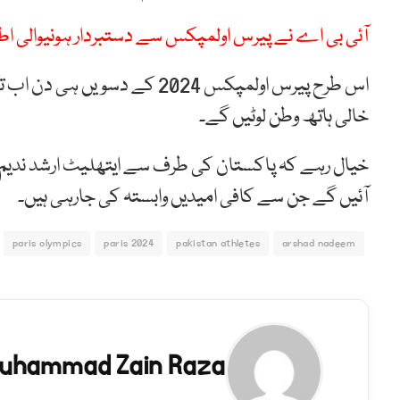
آئی بی اے نے پیرس اولمپکس سے دستبردار ہونیوالی اطا
خالی ہاتھ وطن لوٹیں گے۔
آئیں گے جن سے کافی امیدیں وابستہ کی جارہی ہیں۔
paris olympics
paris 2024
pakistan athletes
arshad nadeem
uhammad Zain Raza