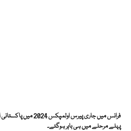
پہلے مرحلے میں ہی باہر ہوگئے۔