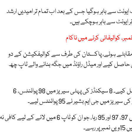
اور ایتھلیٹ ایونٹ سے باہر ہوگیا جس کے بعد اب تمام تر امیدیں ارشد
نر ایونٹ سے باہر ہوچکے ہیں۔
 25 میٹر ریپڈ پسٹل کے مقابلے ہوئے، پاکستان کی طرف سے کوالیفکیشن کے دو
ایم بشیر نے مجموعی طور پر 581 پوائنٹس حاصل کیے اور میڈل راؤنڈ میں جگہ بنانے والے ٹاپ چھ
پہلے مرحلے میں غلام مصطفیٰ نے 292 پوائنٹس حاصل کیے۔ 8 سیکنڈز کی پہلی سیریز میں 98 پوائنٹس، 6
دوسرے مرحلے میں جی ایم بشیر کا اسکور تین سیریز میں 97، 97 اور 95 رہا، جو ان کو ٹاپ 6 میں لانے کے لیے کافی ن