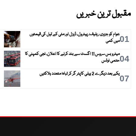
مقبول ترین خبریں
عوام کو جزوی ریلیف، پیٹرول، ڈیزل اور مٹی کے تیل کی قیمتوں
01
میں کمی
میٹرو بس سروس 11 اگست سے بند کرنے کا اعلان، نجی کمپنی کا
04
حتمی نوٹس
یکے بعد دیگرے 2 ہیلی کاپٹر گر کر تباہ؛ متعدد ہلاکتیں
07