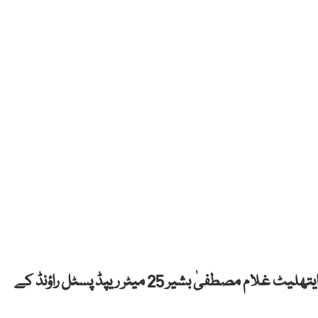
فرانس میں جاری پیرس اولمپکس 2024 میں پاکستانی ایتھلیٹ غلام مصطفیٰ بشیر 25 میٹر ریپڈ پسٹل راؤنڈ کے