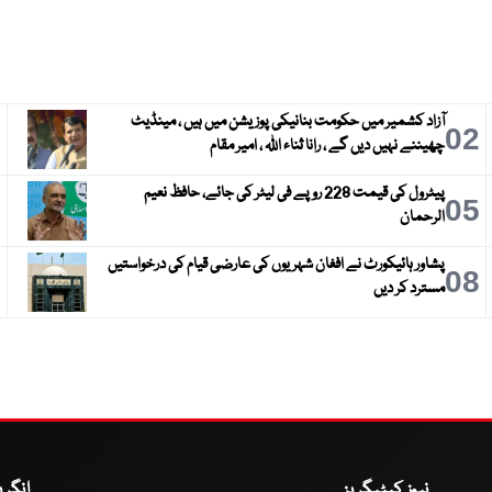
آزاد کشمیر میں حکومت بنانیکی پوزیشن میں ہیں ، مینڈیٹ
3
02
چھیننے نہیں دیں گے ، رانا ثناء اللہ ، امیر مقام
پیٹرول کی قیمت 228 روپے فی لیٹر کی جائے، حافظ نعیم
6
05
الرحمان
پشاور ہائیکورٹ نے افغان شہریوں کی عارضی قیام کی درخواستیں
9
08
مسترد کر دیں
نیوز کیٹیگریز
انگر