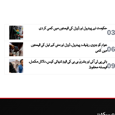
حکومت نے پیٹرول اور ڈیزل کی قیمتوں میں کمی کر دی
0
عوام کو جزوی ریلیف، پیٹرول، ڈیزل اور مٹی کے تیل کی قیمتوں
0
میں کمی
بانی پی ٹی آئی اور بشریٰ بی بی کی قیدِ تنہائی کیس، دلائل مکمل،
0
فیصلہ محفوظ
یزی سیکشنز