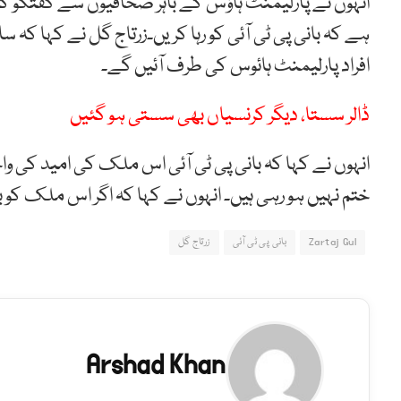
انہوں نے پارلیمنٹ ہاؤس کے باہر صحافیوں سے گفتگو کرت
ہے کہ بانی پی ٹی آئی کو رہا کریں۔زرتاج گل نے کہا کہ
افراد پارلیمنٹ ہائوس کی طرف آئیں گے۔
ڈالر سستا، دیگر کرنسیاں بھی سستی ہو گئیں
انہوں نے کہا کہ بانی پی ٹی آئی اس ملک کی امید کی 
ختم نہیں ہو رہی ہیں۔ انہوں نے کہا کہ اگر اس ملک کو بچا
Zartaj Gul
بانی پی ٹی آئی
زرتاج گل
Arshad Khan