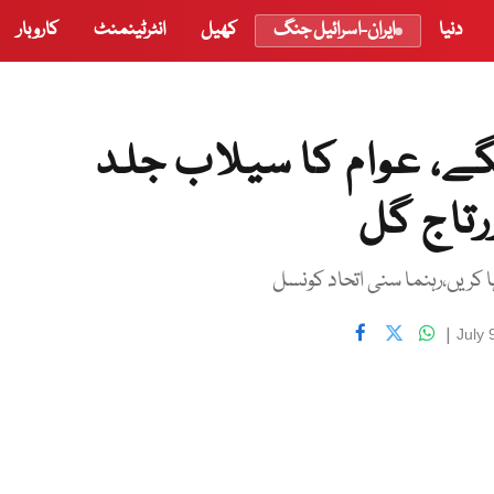
دنیا
ایران-اسرائیل جنگ
کھیل
انٹرٹینمنٹ
کاروبار
نگے، عوام کا سیلاب جلد
رتاج گل
 کریں،رہنما سنی اتحاد کونسل
|
July 