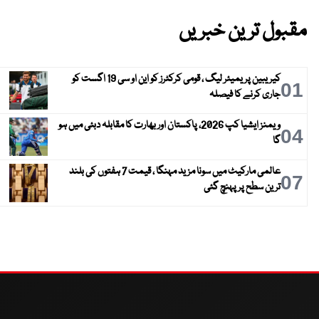
مقبول ترین خبریں
کیریبین پریمیئر لیگ ، قومی کرکٹرز کو این او سی 19 اگست کو
01
جاری کرنے کا فیصلہ
ویمنز ایشیا کپ 2026، پاکستان اور بھارت کا مقابلہ دبئی میں ہو
04
گا
عالمی مارکیٹ میں سونا مزید مہنگا ، قیمت 7 ہفتوں کی بلند
07
ترین سطح پر پہنچ گئی