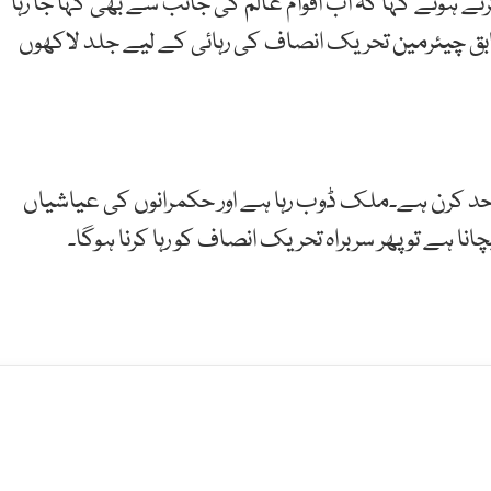
ے ہوئے کہا کہ اب اقوام عالم کی جانب سے بھی کہا جا رہا
 سابق چیئرمین تحریک انصاف کی رہائی کے لیے جلد لاکھوں
واحد کرن ہے۔ملک ڈوب رہا ہے اور حکمرانوں کی عیاشیاں
نا ہے تو پھر سربراہ تحریک انصاف کو رہا کرنا ہوگا۔