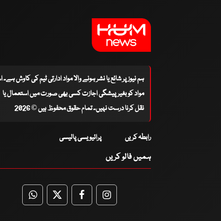
ہم نیوز پر شائع یا نشر ہونے والا مواد ادارتی ٹیم کی کاوش ہے۔ 
مواد کو بغیر پیشگی اجازت کسی بھی صورت میں استعمال یا
نقل کرنا درست نہیں۔ تمام حقوق محفوظ ہیں © 2026
رابطہ کریں
پرائیویسی پالیسی
ہمیں فالو کریں
WhatsApp
Twitter
Facebook
Facebook