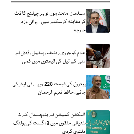
مسلمان متحد ہوں تو ہر چیلنج کا ڈٹ
کر مقابلہ کر سکتے ہیں، ایرانی وزیر
خارجہ
عوام کو جزوی ریلیف، پیٹرول، ڈیزل اور
مٹی کے تیل کی قیمتوں میں کمی
پیٹرول کی قیمت 228 روپے فی لیٹر کی
جائے، حافظ نعیم الرحمان
الیکشن کمیشن نے بلوچستان کے 4
بلدیاتی حلقوں میں 9 اگست کی پولنگ
ملتوی کردی