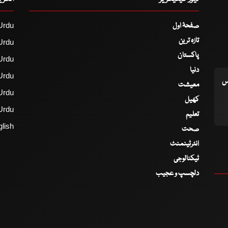
صفحۂ اول
Urdu
تازہ ترین
Urdu
پاکستان
Urdu
دنیا
Urdu
اس
معیشت
Urdu
کھیل
Urdu
تعلیم
lish
صحت
انٹرٹینمنٹ
ٹیکنالوجی
دلچسپ و عجیب