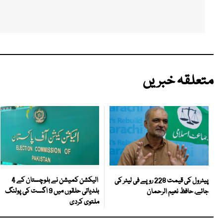
متعلقہ خبریں
الیکشن کمیشن نے بلوچستان کے 4
پیٹرول کی قیمت 228 روپے فی لیٹر کی
بلدیاتی حلقوں میں 9 اگست کی پولنگ
جائے، حافظ نعیم الرحمان
ملتوی کردی