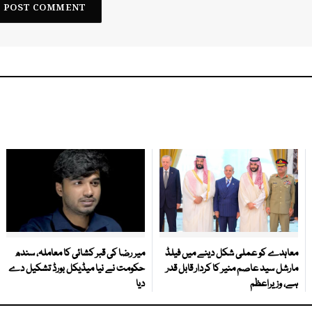
معاہدے کو عملی شکل دینے میں فیلڈ
میر رضا کی قبر کشائی کا معاملہ، سندھ
مارشل سید عاصم منیر کا کردار قابل قدر
حکومت نے نیا میڈیکل بورڈ تشکیل دے
ہے، وزیراعظم
دیا