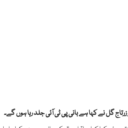
زرتاج گل نے کہا ہے بانی پی ٹی آئی جلد رہا ہوں گے۔