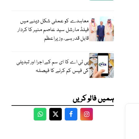
معاہدے کو عملی شکل دینے میں
فیلڈ مارشل سید عاصم منیر کا کردار
قابل قدر ہے، وزیراعظم
پی ٹی اے کا ای سم کے اجرا اور تبدیلی
کی فیس کم کرنے کا فیصلہ
ہمیں فالو کریں
WhatsApp
Twitter
Facebook
Facebook