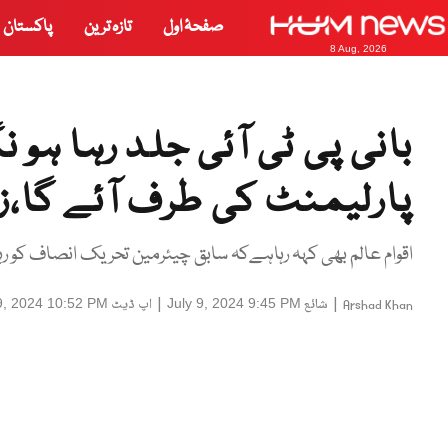
صفحۂ اول
تازہ ترین
پاکستان
8 Aug, 2026
بانی پی ٹی آئی جلد رہا ہو 
پارلیمنٹ کی طرف آئے گا،ز
اقوام عالم بھی کہہ رہاہےکہ سابق چیئرمین تحریک انصاف کو رہا
|
شائع
|
اپ ڈیٹ
9, 2024 10:52 PM
July 9, 2024 9:45 PM
Arshad Khan