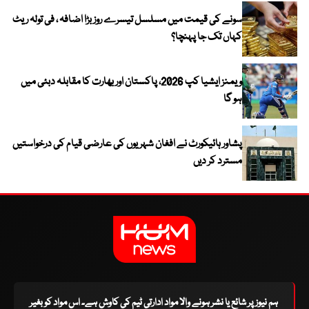
سونے کی قیمت میں مسلسل تیسرے روز بڑا اضافہ ، فی تولہ ریٹ
کہاں تک جا پہنچا؟
ویمنز ایشیا کپ 2026، پاکستان اور بھارت کا مقابلہ دبئی میں
ہو گا
پشاور ہائیکورٹ نے افغان شہریوں کی عارضی قیام کی درخواستیں
مسترد کر دیں
ہم نیوز پر شائع یا نشر ہونے والا مواد ادارتی ٹیم کی کاوش ہے۔ اس مواد کو بغیر