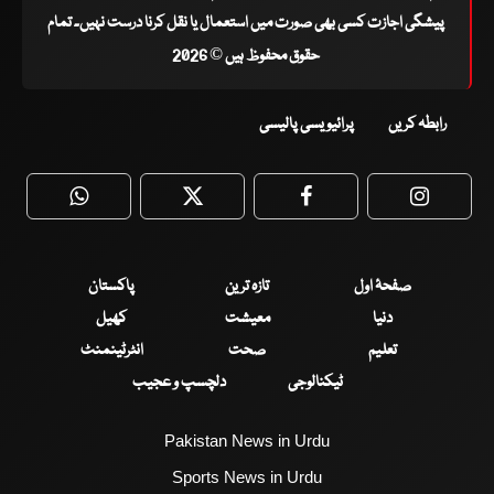
پیشگی اجازت کسی بھی صورت میں استعمال یا نقل کرنا درست نہیں۔ تمام
حقوق محفوظ ہیں © 2026
رابطہ کریں
پرائیویسی پالیسی
WhatsApp
Twitter
Facebook
Faceboo
صفحۂ اول
تازہ ترین
پاکستان
دنیا
معیشت
کھیل
تعلیم
صحت
انٹرٹینمنٹ
ٹیکنالوجی
دلچسپ و عجیب
Pakistan News in Urdu
Sports News in Urdu