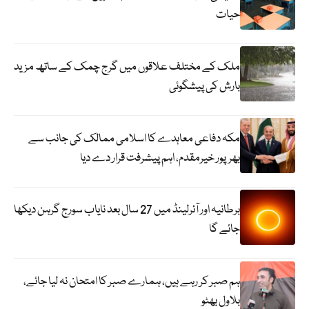
حیات
ملک کے مختلف علاقوں میں گرج چمک کے ساتھ مزید
بارش کی پیشگوئی
مکہ دفاعی معاہدے کا اسلامی ممالک کی جانب سے
بھرپور خیرمقدم، اہم پیشرفت قرار دے دیا
برطانیہ اور آئرلینڈ میں 27 سال بعد نایاب سورج گرہن دیکھا
جائے گا
ہم صبر کر رہے ہیں، ہمارے صبر کا امتحان نہ لیا جائے،
بلاول بھٹو