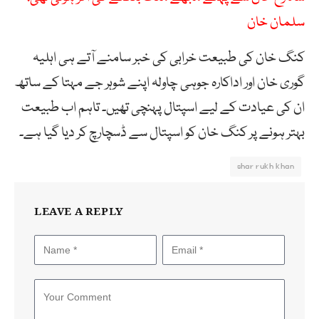
سلمان خان
کنگ خان کی طبیعت خرابی کی خبر سامنے آتے ہی اہلیہ
گوری خان اور اداکارہ جوہی چاولہ اپنے شوہر جے مہتا کے ساتھ
ان کی عیادت کے لیے اسپتال پہنچی تھیں۔ تاہم اب طبیعت
بہتر ہونے پر کنگ خان کو اسپتال سے ڈسچارچ کر دیا گیا ہے۔
shar rukh khan
LEAVE A REPLY