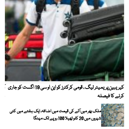
کیریبین پریمیئر لیگ ، قومی کرکٹرز کو این او سی 19 اگست کو جاری
آز
کرنے کا فیصلہ
چھی
ملک بھر میں آٹے کی قیمت میں اضافہ، ایک ہفتے میں کئی
شہروں میں 20 کلو تھیلا 100 روپے تک مہنگا