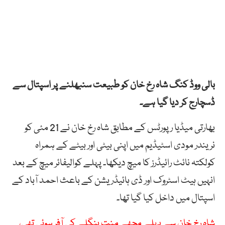
بالی ووڈ کنگ شاہ رخ خان کو طبیعت سنبھلنے پر اسپتال سے
ڈسچارج کر دیا گیا ہے۔
بھارتی میڈیا رپورٹس کے مطابق شاہ رخ خان نے 21 مئی کو
نریندر مودی اسٹیڈیم میں اپنی بیٹی اور بیٹے کے ہمراہ
کولکتہ نائٹ رائیڈرز کا میچ دیکھا۔ پہلے کوالیفائر میچ کے بعد
انہیں ہیٹ اسٹروک اور ڈی ہائیڈریشن کے باعث احمد آباد کے
اسپتال میں داخل کیا گیا تھا۔
شاہ رخ خان سے پہلے مجھے منت بنگلے کی آفر ہوئی تھی،