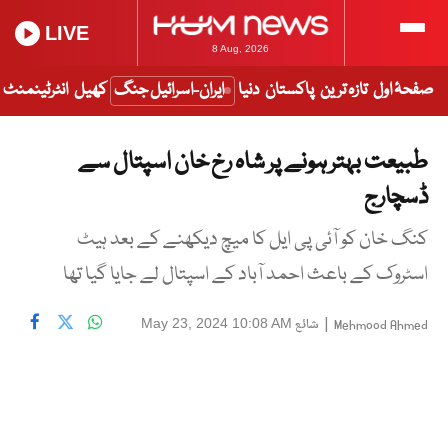
LIVE
8 Aug, 2026
صفحۂ اول
تازہ ترین
پاکستان
دنیا
ایران-اسرائیل جنگ
کھیل
انٹرٹینمنٹ
طبیعت بہتر ہونے پر شاہ رخ خان اسپتال سے
ڈسچارج
کنگ خان کو آئی پی ایل کا میچ دیکھنے کے بعد ہیٹ
اسٹروک کے باعث احمد آباد کے اسپتال لے جایا گیا تھا
|
شائع
May 23, 2024 10:08 AM
Mehmood Ahmed