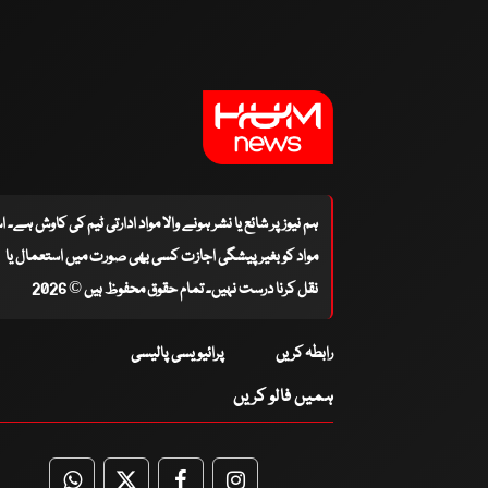
ہم نیوز پر شائع یا نشر ہونے والا مواد ادارتی ٹیم کی کاوش ہے۔ 
مواد کو بغیر پیشگی اجازت کسی بھی صورت میں استعمال یا
نقل کرنا درست نہیں۔ تمام حقوق محفوظ ہیں © 2026
رابطہ کریں
پرائیویسی پالیسی
ہمیں فالو کریں