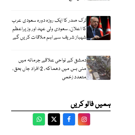
ترک صدر کا ایک روزہ دورہ سعودی عرب
کا اعلان، سعودی ولی عہد اور وزیراعظم
شہباز شریف سے اہم ملاقات کریں گے
دمشق کے نواحی علاقے جرمانہ میں
منی بس میں دھماکہ، 2 افراد جاں بحق،
متعدد زخمی
ہمیں فالو کریں
WhatsApp
Twitter
Facebook
Facebook