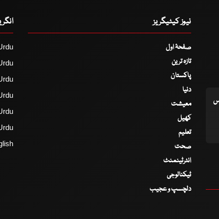
نیوز کیٹیگریز
انگر
صفحۂ اول
Urdu
تازہ ترین
Urdu
پاکستان
Urdu
دنیا
Urdu
اس
معیشت
Urdu
کھیل
Urdu
تعلیم
lish
صحت
انٹرٹینمنٹ
ٹیکنالوجی
دلچسپ و عجیب