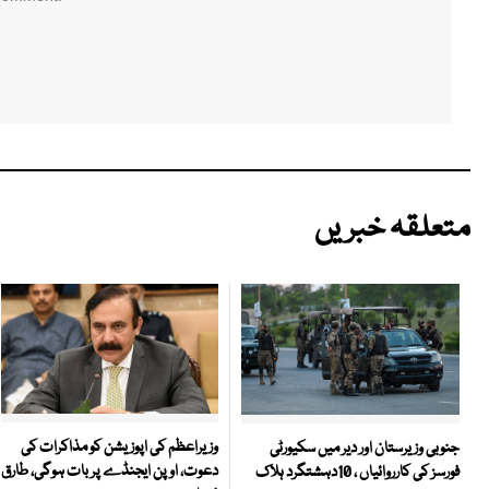
متعلقہ خبریں
وزیراعظم کی اپوزیشن کو مذاکرات کی
جنوبی وزیرستان اور دیر میں سکیورٹی
دعوت، اوپن ایجنڈے پر بات ہوگی، طارق
فورسز کی کارروائیاں ، 10دہشتگرد ہلاک