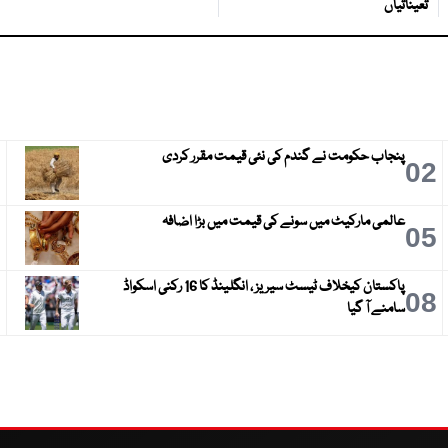
تعیناتیاں
پنجاب حکومت نے گندم کی نئی قیمت مقرر کردی
3
02
عالمی مارکیٹ میں سونے کی قیمت میں بڑا اضافہ
6
05
پاکستان کیخلاف ٹیسٹ سیریز ، انگلینڈ کا 16 رکنی اسکواڈ
9
08
سامنے آ گیا