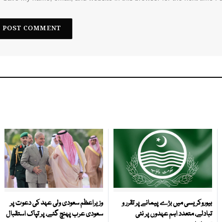
بیوروکریسی میں بڑے پیمانے پر تقرر و
وزیراعظم سعودی ولی عہد کی دعوت پر
تبادلے، متعدد اہم عہدوں پر نئی
سعودی عرب پہنچ گئے، پر تپاک استقبال