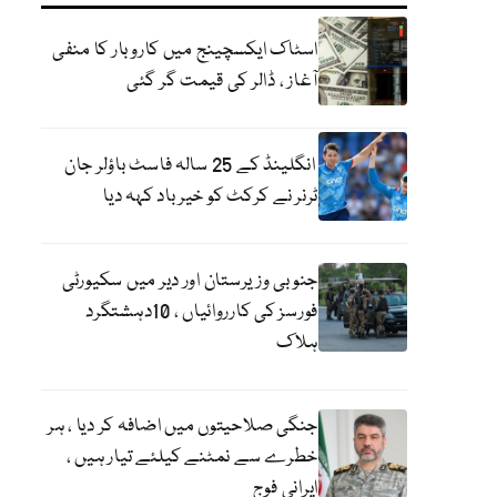
اسٹاک ایکسچینج میں کاروبار کا منفی
آغاز ، ڈالر کی قیمت گر گئی
انگلینڈ کے 25 سالہ فاسٹ باؤلر جان
ٹرنر نے کرکٹ کو خیر باد کہہ دیا
جنوبی وزیرستان اور دیر میں سکیورٹی
فورسز کی کارروائیاں ، 10دہشتگرد
ہلاک
جنگی صلاحیتوں میں اضافہ کر دیا ، ہر
خطرے سے نمٹنے کیلئے تیار ہیں ،
ایرانی فوج