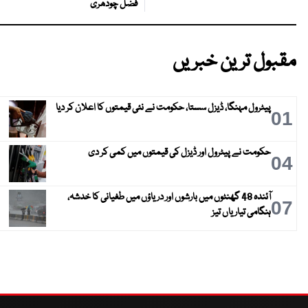
فضل چودھری
مقبول ترین خبریں
پیٹرول مہنگا، ڈیزل سستا، حکومت نے نئی قیمتوں کا اعلان کر دیا
01
حکومت نے پیٹرول اور ڈیزل کی قیمتوں میں کمی کر دی
04
آئندہ 48 گھنٹوں میں بارشوں اور دریاؤں میں طغیانی کا خدشہ،
07
ہنگامی تیاریاں تیز