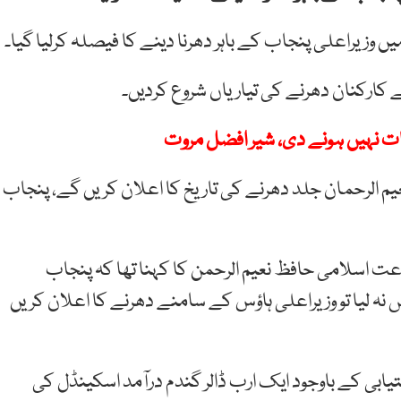
وزیراعلی پنجاب کے باہر دھرنا دینے کا فیصلہ کرلیا گیا۔
کارکنان دھرنے کی تیاریاں شروع کردیں۔
اقات نہیں ہونے دی، شیر افضل مروت
یم الرحمان جلد دھرنے کی تاریخ کا اعلان کریں گے، پنجاب
میر جماعت اسلامی حافظ نعیم الرحمن کا کہنا تھا کہ پنجاب
ہ لیا تو وزیراعلی ہاؤس کے سامنے دھرنے کا اعلان کریں
ستیابی کے باوجود ایک ارب ڈالر گندم درآمد اسکینڈل کی