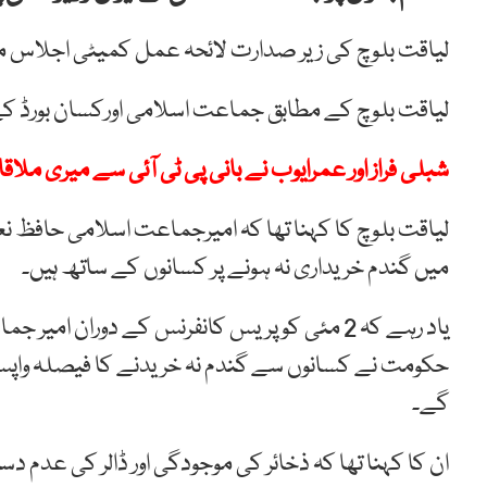
لیاقت بلوچ کی زیر صدارت لائحہ عمل کمیٹی اجلاس میں 
لیاقت بلوچ کے مطابق جماعت اسلامی اورکسان بورڈ کے 
شبلی فراز اور عمرایوب نے بانی پی ٹی آئی سے میری مل
لیاقت بلوچ کا کہنا تھا کہ امیرجماعت اسلامی حافظ نع
میں گندم خریداری نہ ہونے پر کسانوں کے ساتھ ہیں۔
یاد رہے کہ 2 مئی کو پریس کانفرنس کے دوران ا
حکومت نے کسانوں سے گندم نہ خریدنے کا فیصلہ واپس ن
گے۔
ان کا کہنا تھا کہ ذخائر کی موجودگی اور ڈالر کی عدم د