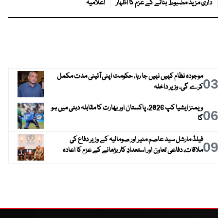
داری مزید مضبوط بنانے کے عزم کا اظہار
اعلامیہ
موجودہ نظام کہیں نہیں جا رہا، حکومت اپنی آئینی مدت مکمل
0
کرے گی، وزیر داخلہ
ویمنز ایشیا کپ 2026، پاکستان اور بھارت کا مقابلہ دبئی میں ہو
0
گا
فیلڈ مارشل سید عاصم منیر اور صومالیہ کے وزیر دفاع کی
0
ملاقات، دفاعی تعاون اور استعدادِ کار بڑھانے کے عزم کا اعادہ