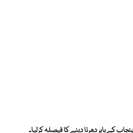
نجاب کے باہر دھرنا دینے کا فیصلہ کرلیا۔