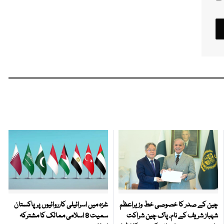
چین کے صدر کا خصوصی خط وزیراعظم
غزہ میں اسرائیلی کارروائیوں پر پاکستان
شہباز شریف کے نام، پاک چین شراکت
سمیت 8 اسلامی ممالک کا مشترکہ