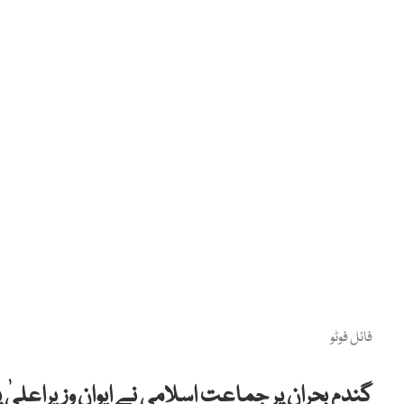
فائل فوٹو
گندم بحران پر جماعت اسلامی نے ایوان وزیراعلیٰ پ