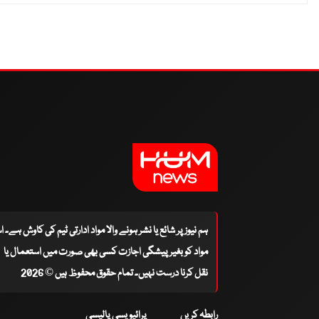
ہم نیوز پر شائع یا نشر ہونے والا مواد ادارتی ٹیم کی کاوش ہے۔ 
مواد کو بغیر پیشگی اجازت کسی بھی صورت میں استعمال یا
نقل کرنا درست نہیں۔ تمام حقوق محفوظ ہیں © 2026
رابطہ کریں
پرائیویسی پالیسی