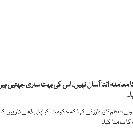
د کا معاملہ اتنا آسان نہیں، اس کی بہت ساری جہتیں ہیں
ا۔
ئے اعظم نذیر تارڑ نے کہا کہ حکومت کو اپنی ذمے داریوں کا
ا سامنا کیا۔