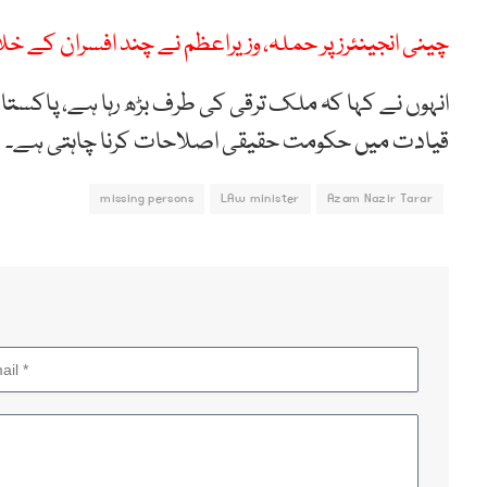
چینی انجینئرز پر حملہ، وزیراعظم نے چند افسران کے خلا
انہوں نے کہا کہ ملک ترقی کی طرف بڑھ رہا ہے، پاکستان
قیادت میں حکومت حقیقی اصلاحات کرنا چاہتی ہے۔
missing persons
LAw minister
Azam Nazir Tarar