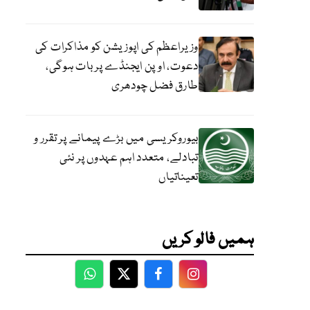
وزیراعظم کی اپوزیشن کو مذاکرات کی
دعوت، اوپن ایجنڈے پر بات ہوگی،
طارق فضل چودھری
بیوروکریسی میں بڑے پیمانے پر تقرر و
تبادلے، متعدد اہم عہدوں پر نئی
تعیناتیاں
ہمیں فالو کریں
WhatsApp
Twitter
Facebook
Facebook