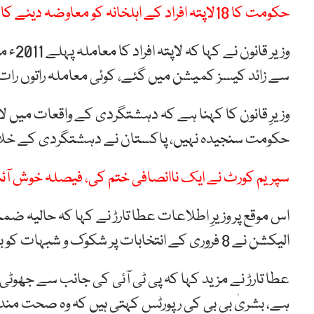
حکومت کا 18لاپتہ افراد کے اہلخانہ کو معاوضہ دینے کا فیصلہ
سے زائد کیسز کمیشن میں گئے، کوئی معاملہ راتوں را
وزیرِ قانون کا کہنا ہے کہ دہشتگردی کے واقعات میں لاپ
حکومت سنجیدہ نہیں، پاکستان نے دہشتگردی کے خلا
سپریم کورٹ نے ایک ناانصافی ختم کی، فیصلہ خوش آئند 
اس موقع پر وزیرِ اطلاعات عطا تارڑ نے کہا کہ حالیہ
الیکشن نے 8 فروری کے انتخابات پر شکوک و شبہات کو بھی ختم کر دیا ہے۔
عطا تارڑ نے مزید کہا کہ پی ٹی آئی کی جانب سے جھوٹ
ہے، بشریٰ بی بی کی رپورٹس کہتی ہیں کہ وہ صحت مند 