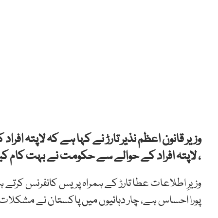
وزیر قانون اعظم نذیر تارڑ نے کہا ہے کہ لاپتہ افرا
، لاپتہ افراد کے حوالے سے حکومت نے بہت کام کی
وزیرِ اطلاعات عطا تارڑ کے ہمراہ پریس کانفرنس کرتے ہو
پورا احساس ہے، چار دہائیوں میں پاکستان نے مشکلات ک