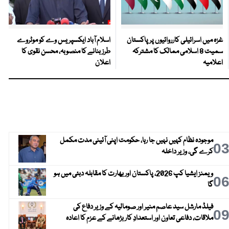
غزہ میں اسرائیلی کارروائیوں پر پاکستان
اسلام آباد ایکسپریس وے کو موٹروے
سمیت 8 اسلامی ممالک کا مشترکہ
طرز بنانے کا منصوبہ، محسن نقوی کا
اعلامیہ
اعلان
موجودہ نظام کہیں نہیں جا رہا، حکومت اپنی آئینی مدت مکمل
0
کرے گی، وزیر داخلہ
ویمنز ایشیا کپ 2026، پاکستان اور بھارت کا مقابلہ دبئی میں ہو
0
گا
فیلڈ مارشل سید عاصم منیر اور صومالیہ کے وزیر دفاع کی
0
ملاقات، دفاعی تعاون اور استعدادِ کار بڑھانے کے عزم کا اعادہ