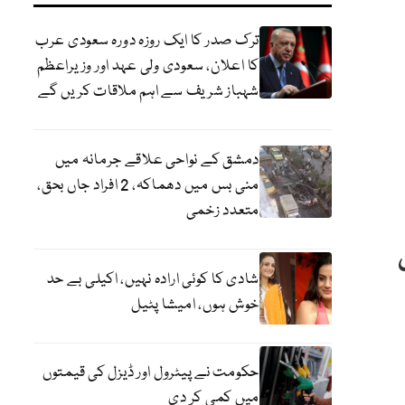
ترک صدر کا ایک روزہ دورہ سعودی عرب
کا اعلان، سعودی ولی عہد اور وزیراعظم
شہباز شریف سے اہم ملاقات کریں گے
دمشق کے نواحی علاقے جرمانہ میں
منی بس میں دھماکہ، 2 افراد جاں بحق،
متعدد زخمی
شادی کا کوئی ارادہ نہیں، اکیلی بے حد
خوش ہوں، امیشا پٹیل
حکومت نے پیٹرول اور ڈیزل کی قیمتوں
میں کمی کر دی