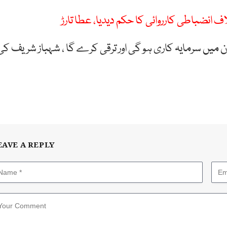
ف انضباطی کارروائی کا حکم دیدیا، عطا تارڑ
 میں سرمایہ کاری ہو گی اور ترقی کرے گا ، شہباز شریف کی
EAVE A REPLY