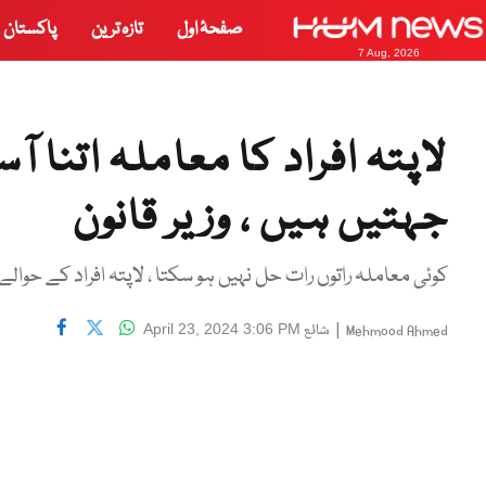
صفحۂ اول
تازہ ترین
پاکستان
7 Aug, 2026
لاپتہ افراد کا معاملہ اتنا 
جہتیں ہیں ، وزیر قانون
کوئی معاملہ راتوں رات حل نہیں ہو سکتا ، لاپتہ افراد کے حوال
|
شائع
April 23, 2024 3:06 PM
Mehmood Ahmed