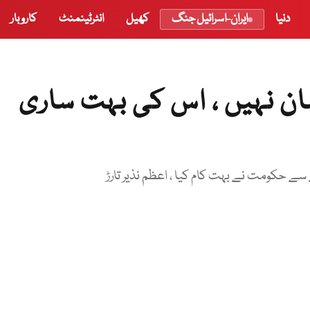
دنیا
ایران-اسرائیل جنگ
کھیل
انٹرٹینمنٹ
کاروبار
آسان نہیں ، اس کی بہت ساری
ے سے حکومت نے بہت کام کیا ، اعظم نذیر تارڑ