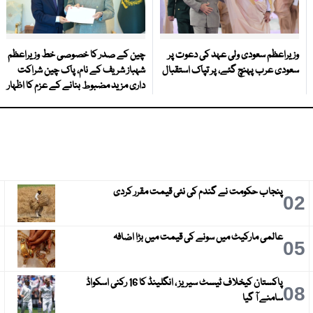
وزیراعظم سعودی ولی عہد کی دعوت پر
چین کے صدر کا خصوصی خط وزیراعظم
سعودی عرب پہنچ گئے، پر تپاک استقبال
شہباز شریف کے نام، پاک چین شراکت
داری مزید مضبوط بنانے کے عزم کا اظہار
پنجاب حکومت نے گندم کی نئی قیمت مقرر کردی
3
02
عالمی مارکیٹ میں سونے کی قیمت میں بڑا اضافہ
6
05
پاکستان کیخلاف ٹیسٹ سیریز ، انگلینڈ کا 16 رکنی اسکواڈ
9
08
سامنے آ گیا