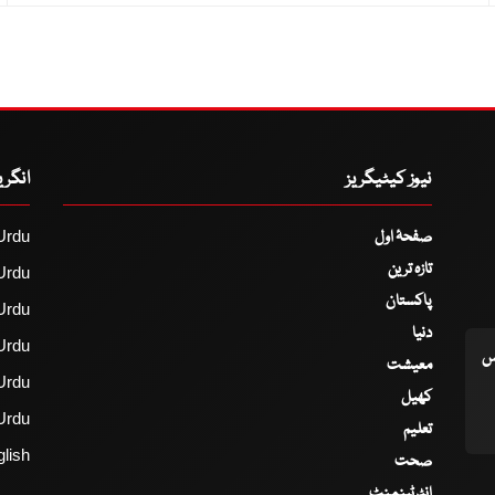
نیوز کیٹیگریز
انگر
صفحۂ اول
Urdu
تازہ ترین
Urdu
پاکستان
Urdu
دنیا
Urdu
اس
معیشت
Urdu
کھیل
Urdu
تعلیم
lish
صحت
انٹرٹینمنٹ