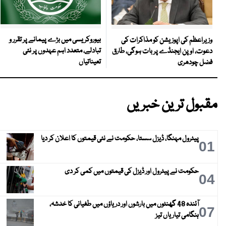
بیوروکریسی میں بڑے پیمانے پر تقرر و
وزیراعظم کی اپوزیشن کو مذاکرات کی
تبادلے، متعدد اہم عہدوں پر نئی
دعوت، اوپن ایجنڈے پر بات ہوگی، طارق
تعیناتیاں
فضل چودھری
مقبول ترین خبریں
پیٹرول مہنگا، ڈیزل سستا، حکومت نے نئی قیمتوں کا اعلان کر دیا
01
حکومت نے پیٹرول اور ڈیزل کی قیمتوں میں کمی کر دی
04
آئندہ 48 گھنٹوں میں بارشوں اور دریاؤں میں طغیانی کا خدشہ،
07
ہنگامی تیاریاں تیز