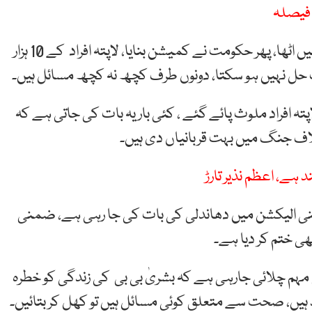
وزیر قانون نے کہا کہ لاپتہ افراد کا معاملہ پہلے 2011ء میں اٹھا، پھر حکومت نے کمیشن بنایا، لاپتہ افراد کے 10 ہزار
ت حل نہیں ہو سکتا، دونوں طرف کچھ نہ کچھ مسائل ہیں۔
تہ افراد ملوث پائے گئے ، کئی بار یہ بات کی جاتی ہے کہ
ف جنگ میں بہت قربانیاں دی ہیں۔
ہے، اعظم نذیر تارڑ
 ضمنی الیکشن میں دھاندلی کی بات کی جا رہی ہے، ضمنی
ی مہم چلائی جارہی ہے کہ بشریٰ بی بی کی زندگی کو خطرہ
ہیں، صحت سے متعلق کوئی مسائل ہیں تو کھل کر بتائیں۔