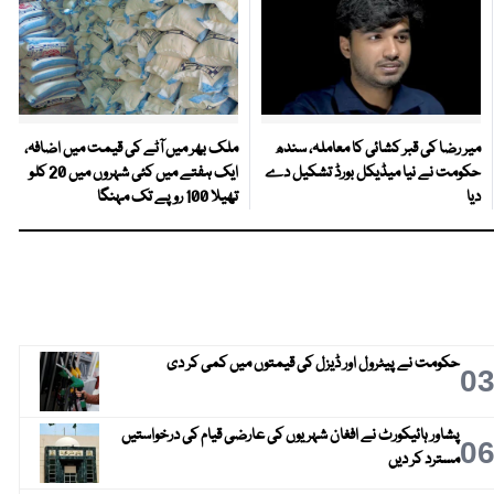
میر رضا کی قبر کشائی کا معاملہ، سندھ
ملک بھر میں آٹے کی قیمت میں اضافہ،
حکومت نے نیا میڈیکل بورڈ تشکیل دے
ایک ہفتے میں کئی شہروں میں 20 کلو
دیا
تھیلا 100 روپے تک مہنگا
حکومت نے پیٹرول اور ڈیزل کی قیمتوں میں کمی کر دی
0
پشاور ہائیکورٹ نے افغان شہریوں کی عارضی قیام کی درخواستیں
0
مسترد کر دیں