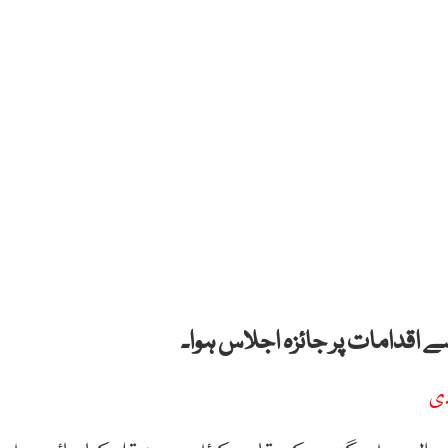
 اقدامات پر جائزہ اجلاس ہوا۔
دی