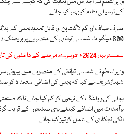
وزیر اعظم نے اجلاس میں ہدایت کی کہ کوئلے سے چلنے 
کے ترسیلی نظام کو بہتر کیا جائے۔
صرف صاف اور کم لاگت پن اور قابل تجدیدبجلی کے پلان
600 میگاواٹ شمسی توانائی کے منصوبے پر بریفنگ دی گئی ۔
سمسٹر بہار 2024ء :دوسرے مرحلے کے داخلوں کی تاریخ میں بغیر لیٹ فیس 25اپریل تک توسیع
وزیر اعظم نے شمسی توانائی کے منصوبے میں بیرونی سرم
شہبازشریف نے کہا کہ بجلی کی اضافی استعداد کو صنعتوں
بجلی کی ویلنگ کے نرخوں کو کم کیا جائے تاکہ صنعتی ص
برآمدات میں اضافے کیلئے بڑی صنعتوں کے قریب گرڈ اس
انکی نجکاری کے عمل کو تیز کیا جائے۔