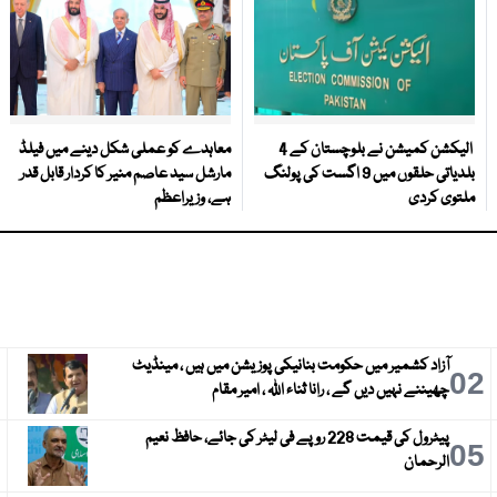
الیکشن کمیشن نے بلوچستان کے 4
معاہدے کو عملی شکل دینے میں فیلڈ
بلدیاتی حلقوں میں 9 اگست کی پولنگ
مارشل سید عاصم منیر کا کردار قابل قدر
ملتوی کردی
ہے، وزیراعظم
آزاد کشمیر میں حکومت بنانیکی پوزیشن میں ہیں ، مینڈیٹ
3
02
چھیننے نہیں دیں گے ، رانا ثناء اللہ ، امیر مقام
پیٹرول کی قیمت 228 روپے فی لیٹر کی جائے، حافظ نعیم
6
05
الرحمان