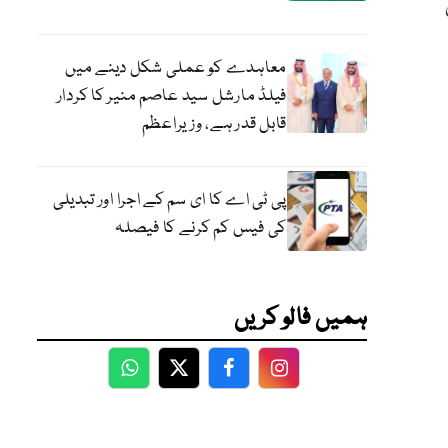
معاہدے کو عملی شکل دینے میں
فیلڈ مارشل سید عاصم منیر کا کردار
قابل قدر ہے، وزیراعظم
پی ٹی اے کا ای سم کے اجرا اور تبدیلی
کی فیس کم کرنے کا فیصلہ
ہمیں فالو کریں
WhatsApp
Twitter
Facebook
Facebook