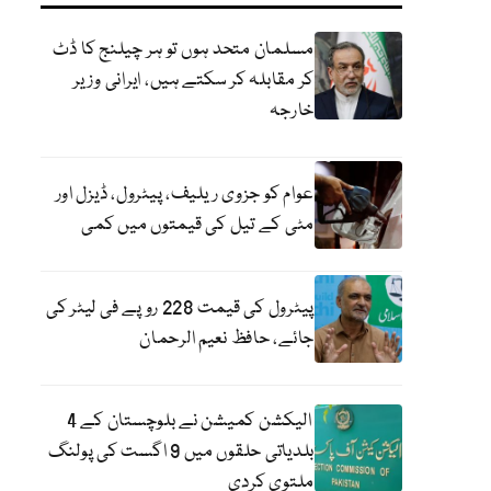
مسلمان متحد ہوں تو ہر چیلنج کا ڈٹ
کر مقابلہ کر سکتے ہیں، ایرانی وزیر
خارجہ
عوام کو جزوی ریلیف، پیٹرول، ڈیزل اور
مٹی کے تیل کی قیمتوں میں کمی
پیٹرول کی قیمت 228 روپے فی لیٹر کی
جائے، حافظ نعیم الرحمان
الیکشن کمیشن نے بلوچستان کے 4
بلدیاتی حلقوں میں 9 اگست کی پولنگ
ملتوی کردی