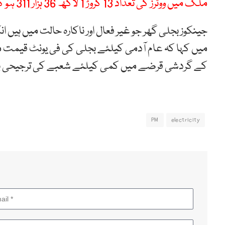
ملک میں ووٹرز کی تعداد 13 کروڑ 1 لاکھ 36 ہزار 311 ہو گئی
جینکوز بجلی گھر جو غیر فعال اور ناکارہ حالت میں ہیں 
میں کہا کہ عام آدمی کیلئے بجلی کی فی یونٹ قیمت 
کے گردشی قرضے میں کمی کیلئے شعبے کی ترجیحی بنی
PM
electricity