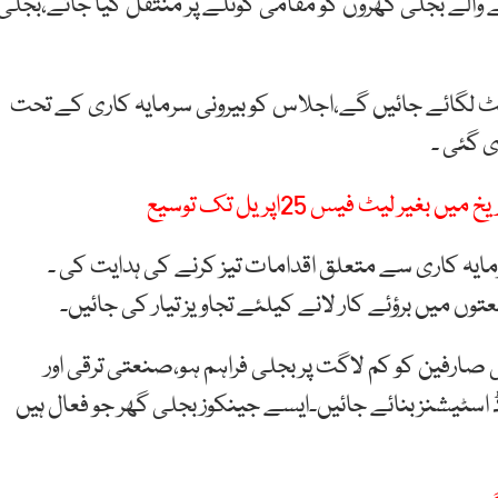
والے بجلی گھروں کو مقامی کوئلے پر منتقل کیا جائے،بجلی
ٹ لگائے جائیں گے،اجلاس کو بیرونی سرمایہ کاری کے تحت
ایہ کاری سے متعلق اقدامات تیز کرنے کی ہدایت کی ۔
 میں برؤئے کار لانے کیلئے تجاویز تیار کی جائیں۔
ارفین کو کم لاگت پر بجلی فراہم ہو،صنعتی ترقی اور
ٹیشنز بنائے جائیں۔ایسے جینکوز بجلی گھر جو فعال ہیں