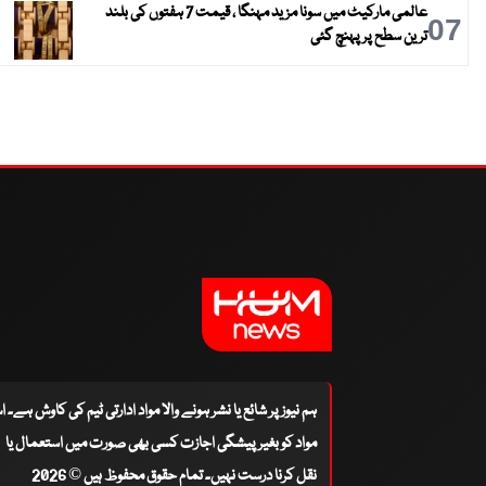
عالمی مارکیٹ میں سونا مزید مہنگا ، قیمت 7 ہفتوں کی بلند
07
ترین سطح پر پہنچ گئی
ہم نیوز پر شائع یا نشر ہونے والا مواد ادارتی ٹیم کی کاوش ہے۔ 
مواد کو بغیر پیشگی اجازت کسی بھی صورت میں استعمال یا
نقل کرنا درست نہیں۔ تمام حقوق محفوظ ہیں © 2026