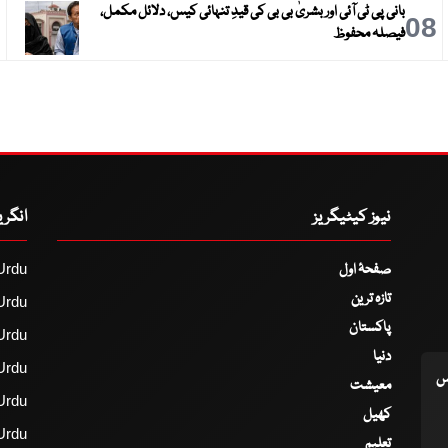
بانی پی ٹی آئی اور بشریٰ بی بی کی قیدِ تنہائی کیس، دلائل مکمل،
9
08
فیصلہ محفوظ
نیوز کیٹیگریز
انگر
صفحۂ اول
Urdu
تازہ ترین
Urdu
پاکستان
Urdu
دنیا
Urdu
اس
معیشت
Urdu
کھیل
Urdu
تعلیم