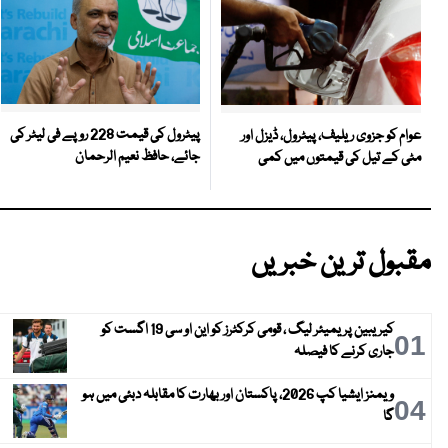
پیٹرول کی قیمت 228 روپے فی لیٹر کی
عوام کو جزوی ریلیف، پیٹرول، ڈیزل اور
جائے، حافظ نعیم الرحمان
مٹی کے تیل کی قیمتوں میں کمی
مقبول ترین خبریں
کیریبین پریمیئر لیگ ، قومی کرکٹرز کو این او سی 19 اگست کو
01
جاری کرنے کا فیصلہ
ویمنز ایشیا کپ 2026، پاکستان اور بھارت کا مقابلہ دبئی میں ہو
04
گا