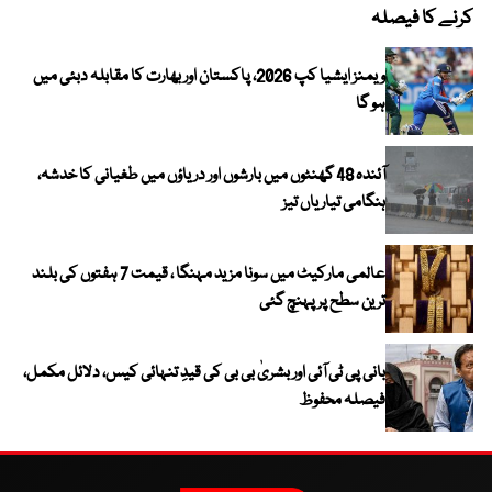
کرنے کا فیصلہ
ویمنز ایشیا کپ 2026، پاکستان اور بھارت کا مقابلہ دبئی میں
ہو گا
آئندہ 48 گھنٹوں میں بارشوں اور دریاؤں میں طغیانی کا خدشہ،
ہنگامی تیاریاں تیز
عالمی مارکیٹ میں سونا مزید مہنگا ، قیمت 7 ہفتوں کی بلند
ترین سطح پر پہنچ گئی
بانی پی ٹی آئی اور بشریٰ بی بی کی قیدِ تنہائی کیس، دلائل مکمل،
فیصلہ محفوظ