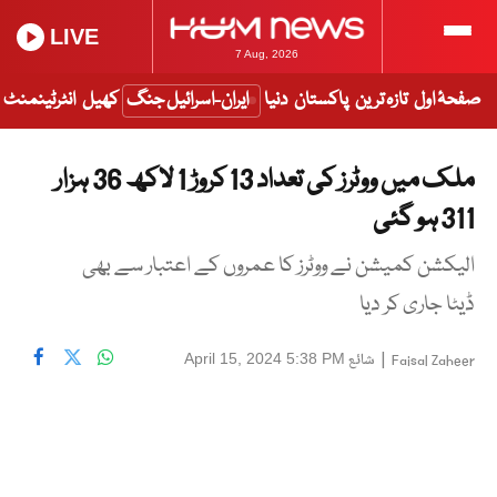
LIVE
7 Aug, 2026
صفحۂ اول
تازہ ترین
پاکستان
دنیا
ایران-اسرائیل جنگ
کھیل
انٹرٹینمنٹ
ملک میں ووٹرز کی تعداد 13 کروڑ 1 لاکھ 36 ہزار
311 ہو گئی
الیکشن کمیشن نے ووٹرز کا عمروں کے اعتبار سے بھی
ڈیٹا جاری کر دیا
|
شائع
April 15, 2024 5:38 PM
Faisal Zaheer