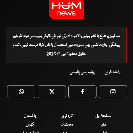
ہم نیوز پر شائع یا نشر ہونے والا مواد ادارتی ٹیم کی کاوش ہے۔ اس مواد کو بغیر
پیشگی اجازت کسی بھی صورت میں استعمال یا نقل کرنا درست نہیں۔ تمام
حقوق محفوظ ہیں © 2026
رابطہ کریں
پرائیویسی پالیسی
WhatsApp
Twitter
Facebook
Faceboo
صفحۂ اول
تازہ ترین
پاکستان
دنیا
معیشت
کھیل