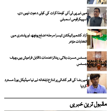
میں نے پی ٹی آئی کومذاکرات کی کوئی دعوت نہیں دی،
اسپیکرقومی اسمبلی
آزاد کشمیرالیکشن تیسرا مرحلہ؛ضلع پونچھ اور پلندری میں
انتخابات مؤخر
جسٹس مسرت ہلالی ریٹائر؛خدمات ناقابل فراموش ہیں،چیف
جسٹس
میر رضا کی قبر کشائی پر تنازع،اہلخانہ نے نیا میڈیکل بورڈ مسترد
کردیا
مقبول ترین خبریں