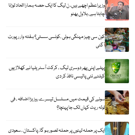
وزیراعظم اچھے ہیں، ن لیگ کا ایک حصہ ہمارا اتحاد توڑنا
چاہتا ہے، بلاول بھٹو
کون سی چیز مہنگی ہوئی ،کونسی سستی؟ ہفتہ وار رپورٹ
آگئی
پہلے اپنی پھر دوسری لیگ ، کرکٹ آسٹریلیا نے کھلاڑیوں
کیلئے نئی پالیسی نافذ کر دی
سونے کی قیمت میں مسلسل تیسرے روز بڑا اضافہ ، فی
تولہ ریٹ کہاں تک جا پہنچا؟
ایک پر حملہ تینوں پر حملہ تصور ہو گا، پاکستان ، سعودی