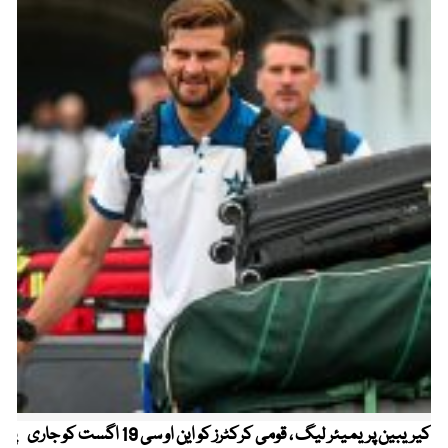
کیریبین پریمیئر لیگ ، قومی کرکٹرز کو این او سی 19 اگست کو جاری
پیٹ