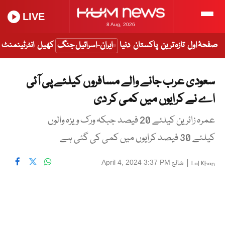
LIVE
8 Aug, 2026
صفحۂ اول
تازہ ترین
پاکستان
دنیا
ایران-اسرائیل جنگ
کھیل
انٹرٹینمنٹ
سعودی عرب جانے والے مسافروں کیلئے پی آئی
اے نے کرایوں میں کمی کر دی
عمرہ زائرین کیلئے 20 فیصد جبکہ ورک ویزہ والوں
کیلئے 30 فیصد کرایوں میں کمی کی گئی ہے
|
شائع
April 4, 2024 3:37 PM
Lal Khan