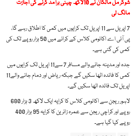
شوگر مل مالکان نے 10لاکھ چینی برآمد کرنے کی اجازت
مانگ لی
7 اپریل سے 11 اپریل تک کرایوں میں کمی کا اطلاق رہے گا،
پی آئی اے اکانومی کلاس کے کرائے میں 50 ہزار روپے تک کی
کمی کی گئی ہے۔
جدہ اور مدینہ جانے والے مسافر 7 سے11 اپریل تک کرایوں میں
کمی کا فائدہ اٹھا سکیں گے جبکہ ریاض اور دمام جانے والے11
اپریل تک فائدہ اٹھا سکیں گے۔
لاہور ریجن سے اکانومی کلاس کا کرایہ ایک لاکھ 3 ہزار 680
روپے اور کراچی ریجن سے عمرہ زائرین کا کرایہ 95 ہزار 400
روپے کیا گیا ہے۔