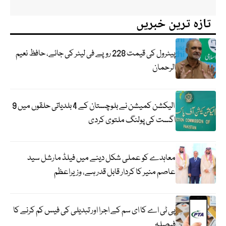
تازہ ترین خبریں
پیٹرول کی قیمت 228 روپے فی لیٹر کی جائے، حافظ نعیم
الرحمان
الیکشن کمیشن نے بلوچستان کے 4 بلدیاتی حلقوں میں 9
اگست کی پولنگ ملتوی کردی
معاہدے کو عملی شکل دینے میں فیلڈ مارشل سید
عاصم منیر کا کردار قابل قدر ہے، وزیراعظم
پی ٹی اے کا ای سم کے اجرا اور تبدیلی کی فیس کم کرنے کا
فیصلہ