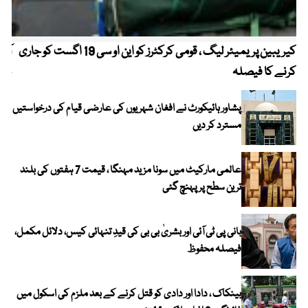
کیریبین پریمیئر لیگ ، قومی کرکٹرز کو این او سی 19 اگست کو جاری
آز
کرنے کا فیصلہ
چھی
پشاور ہائیکورٹ نے افغان شہریوں کی عارضی قیام کی درخواستیں
مسترد کر دیں
عالمی مارکیٹ میں سونا مزید مہنگا ، قیمت 7 ہفتوں کی بلند
ترین سطح پر پہنچ گئی
بانی پی ٹی آئی اور بشریٰ بی بی کی قیدِ تنہائی کیس، دلائل مکمل،
فیصلہ محفوظ
بینکاک ، دادا اور دادی کو قتل کرنے کے بعد ملزم کی اسکول میں