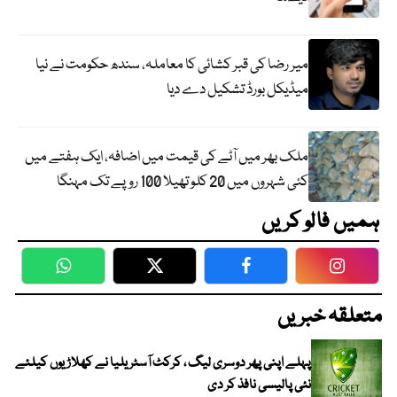
میر رضا کی قبر کشائی کا معاملہ، سندھ حکومت نے نیا
میڈیکل بورڈ تشکیل دے دیا
ملک بھر میں آٹے کی قیمت میں اضافہ، ایک ہفتے میں
کئی شہروں میں 20 کلو تھیلا 100 روپے تک مہنگا
ہمیں فالو کریں
WhatsApp
Twitter
Facebook
Faceboo
متعلقہ خبریں
پہلے اپنی پھر دوسری لیگ ، کرکٹ آسٹریلیا نے کھلاڑیوں کیلئے
نئی پالیسی نافذ کر دی