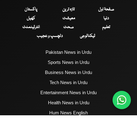
صفحۂ اول
تازہ ترین
پاکستان
دنیا
معیشت
کھیل
تعلیم
صحت
انٹرٹینمنٹ
ٹیکنالوجی
دلچسپ و عجیب
Pakistan News in Urdu
Sports News in Urdu
Business News in Urdu
Tech News in Urdu
Entertainment News in Urdu
Health News in Urdu
Hum News English