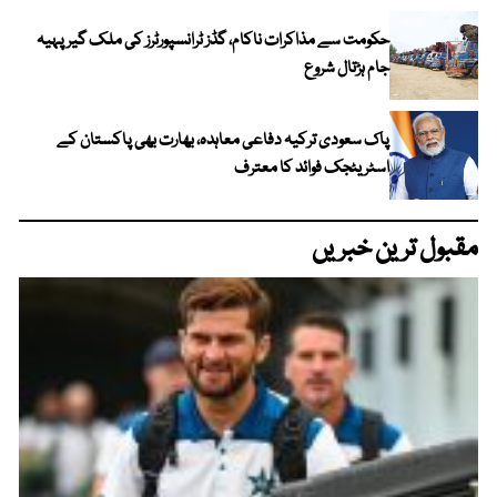
حکومت سے مذاکرات ناکام، گڈز ٹرانسپورٹرز کی ملک گیر پہیہ
جام ہڑتال شروع
پاک سعودی ترکیہ دفاعی معاہدہ، بھارت بھی پاکستان کے
اسٹریٹجک فوائد کا معترف
مقبول ترین خبریں