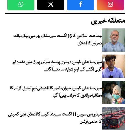
WhatsApp
Twitter
Facebook
Faceboo
متعلقہ خبریں
جماعت اسلامی کا 16 اگست سے ملک بھر میں بیک وقت
دھرنوں کا اعلان
میر رضا علی کیس: دوسری پوسٹ مارٹم رپورٹ میں تشدد اور
گولی لگنے کے اہم شواہد سامنے آگئے
میر رضا علی کیس، جبران ناصر کا تفتیشی ٹیم تبدیل کرنے کا
مطالبہ، والدین کا موقف بھی آ گیا
میٹرو بس سروس 11 اگست سے بند کرنے کا اعلان، نجی کمپنی
کا حتمی نوٹس