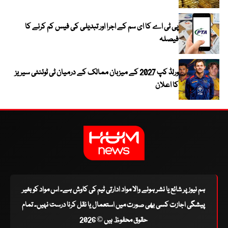
پی ٹی اے کا ای سم کے اجرا اور تبدیلی کی فیس کم کرنے کا
فیصلہ
ورلڈ کپ 2027 کے میزبان ممالک کے درمیان ٹی ٹوئنٹی سیریز
کا اعلان
ہم نیوز پر شائع یا نشر ہونے والا مواد ادارتی ٹیم کی کاوش ہے۔ اس مواد کو بغیر
پیشگی اجازت کسی بھی صورت میں استعمال یا نقل کرنا درست نہیں۔ تمام
حقوق محفوظ ہیں © 2026