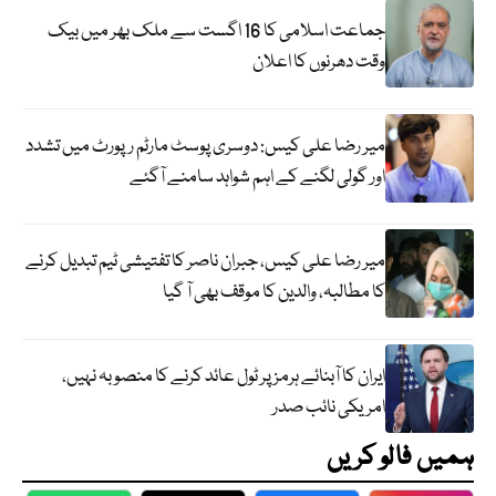
جماعت اسلامی کا 16 اگست سے ملک بھر میں بیک
وقت دھرنوں کا اعلان
میر رضا علی کیس: دوسری پوسٹ مارٹم رپورٹ میں تشدد
اور گولی لگنے کے اہم شواہد سامنے آگئے
میر رضا علی کیس، جبران ناصر کا تفتیشی ٹیم تبدیل کرنے
کا مطالبہ، والدین کا موقف بھی آ گیا
ایران کا آبنائے ہرمز پر ٹول عائد کرنے کا منصوبہ نہیں،
امریکی نائب صدر
ہمیں فالو کریں