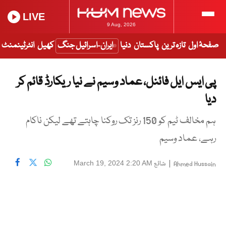
LIVE
9 Aug, 2026
صفحۂ اول
تازہ ترین
پاکستان
دنیا
ایران-اسرائیل جنگ
کھیل
انٹرٹینمنٹ
پی ایس ایل فائنل، عماد وسیم نے نیا ریکارڈ قائم کر
دیا
ہم مخالف ٹیم کو 150 رنز تک روکنا چاہتے تھے لیکن ناکام
رہے، عماد وسیم
|
شائع
March 19, 2024 2:20 AM
Ahmed Hussain