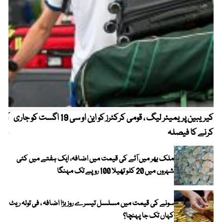
کیریبین پریمیئر لیگ ، قومی کرکٹرز کو این او سی 19 اگست کو جاری
آز
کرنے کا فیصلہ
چھی
ملک بھر میں آٹے کی قیمت میں اضافہ، ایک ہفتے میں کئی
شہروں میں 20 کلو تھیلا 100 روپے تک مہنگا
سونے کی قیمت میں مسلسل تیسرے روز بڑا اضافہ ، فی تولہ ریٹ
کہاں تک جا پہنچا؟