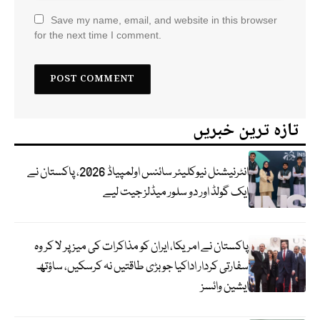
Save my name, email, and website in this browser
for the next time I comment.
تازہ ترین خبریں
انٹرنیشنل نیوکلیئر سائنس اولمپیاڈ 2026، پاکستان نے
ایک گولڈ اور دو سلور میڈلز جیت لیے
پاکستان نے امریکا، ایران کو مذاکرات کی میز پر لا کر وہ
سفارتی کردار اداکیا جو بڑی طاقتیں نہ کرسکیں، ساؤتھ
ایشین وائسز