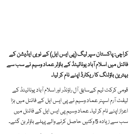
کراچی: پاکستان سپر لیگ (پی ایس ایل) کے نویں ایڈیشن کے
فائنل میں اسلام آباد یونائیٹڈ کے باؤلر عماد وسیم نے سب سے
بہترین باؤلنگ کا ریکارڈ اپنے نام کر لیا۔
قومی کرکٹ ٹیم کےسابق آل راؤنڈر اور اسلام آباد یونائیٹڈ کے
لیفٹ آرم اسپنر عماد وسیم نے پی ایس ایل کے فائنل میں بڑا
اعزاز اپنے نام کر لیا۔ عماد وسیم پی ایس ایل کے فائنل میں
سب سے زیادہ 5 وکٹیں حاصل کرنے والے پہلے باؤلر بن گئے۔