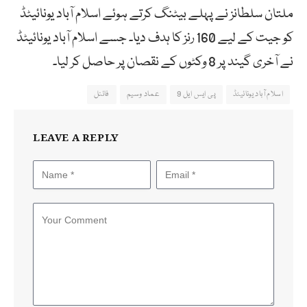
ملتان سلطانز نے پہلے بیٹنگ کرتے ہوئے اسلام آباد یونائیٹڈ
کو جیت کے لیے 160 رنز کا ہدف دیا۔ جسے اسلام آباد یونائیٹڈ
نے آخری گیند پر 8 وکٹوں کے نقصان پر حاصل کر لیا۔
اسلام آباد یونائیٹڈ
پی ایس ایل 9
عماد وسیم
فائنل
LEAVE A REPLY