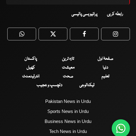
رابطہ کریں
پرائیویسی پالیسی
WhatsApp
Twitter
Facebook
Faceboo
صفحۂ اول
تازہ ترین
پاکستان
دنیا
معیشت
کھیل
تعلیم
صحت
انٹرٹینمنٹ
ٹیکنالوجی
دلچسپ و عجیب
Pakistan News in Urdu
Sports News in Urdu
Business News in Urdu
Tech News in Urdu