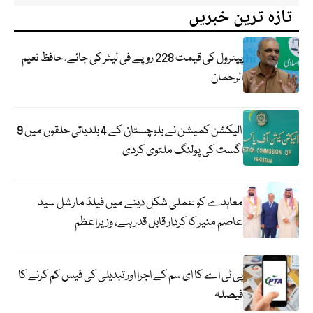
تازہ ترین خبریں
پیٹرول کی قیمت 228 روپے فی لیٹر کی جائے، حافظ نعیم
الرحمان
الیکشن کمیشن نے بلوچستان کے 4 بلدیاتی حلقوں میں 9
اگست کی پولنگ ملتوی کردی
معاہدے کو عملی شکل دینے میں فیلڈ مارشل سید
عاصم منیر کا کردار قابل قدر ہے، وزیراعظم
پی ٹی اے کا ای سم کے اجرا اور تبدیلی کی فیس کم کرنے کا
فیصلہ