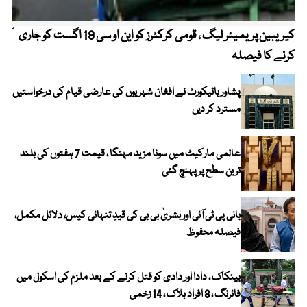
کیریبین پریمیئر لیگ ، قومی کرکٹرز کو این او سی 19 اگست کو جاری
آز
کرنے کا فیصلہ
چھی
پشاور ہائیکورٹ نے افغان شہریوں کی عارضی قیام کی درخواستیں
مسترد کر دیں
عالمی مارکیٹ میں سونا مزید مہنگا ، قیمت 7 ہفتوں کی بلند
ترین سطح پر پہنچ گئی
بانی پی ٹی آئی اور بشریٰ بی بی کی قیدِ تنہائی کیس، دلائل مکمل،
فیصلہ محفوظ
بینکاک ، دادا اور دادی کو قتل کرنے کے بعد ملزم کی اسکول میں
فائرنگ ، 8 افراد ہلاک ، 14 زخمی