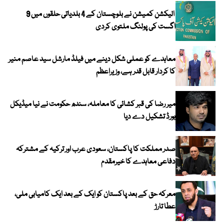
الیکشن کمیشن نے بلوچستان کے 4 بلدیاتی حلقوں میں 9
اگست کی پولنگ ملتوی کردی
معاہدے کو عملی شکل دینے میں فیلڈ مارشل سید عاصم منیر
کا کردار قابل قدر ہے، وزیراعظم
میر رضا کی قبر کشائی کا معاملہ، سندھ حکومت نے نیا میڈیکل
بورڈ تشکیل دے دیا
صدر مملکت کا پاکستان، سعودی عرب اور ترکیہ کے مشترکہ
دفاعی معاہدے کا خیرمقدم
معرکہ حق کے بعد پاکستان کو ایک کے بعد ایک کامیابی ملی،
عطا تارڑ