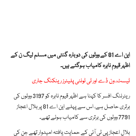
این اے 81 کے ووٹوں کی دوبارہ گنتی میں مسلم لیگ ن کے
اظہر قیوم ناہرہ کامیاب ہوگئے ہیں۔
ٹیسٹ، ون ڈے اور ٹی ٹونٹی پلیئرز رینکنگ جاری
ریٹرننگ افسر کا کہنا ہے اظہر قیوم ناہرہ کو 3197 ووٹوں کی
برتری حاصل ہے، اس سے پہلے این اے 81 پر بلال اعجاز
7791 ووٹوں کی برتری سے کامیاب ہوئے تھے۔
بلال اعجاز پی ٹی آئی کے حمایت یافتہ امیدوار تھے جن کی