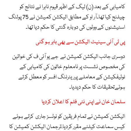
کامیابی کے بعد (ن) لیگ کے اظہر قیوم ناہرا نے نتائج کو
چیلنج کیا تھا۔آر او کے مطابق الیکشن کمیشن نے 75 پولنگ
اسٹیشنوں کے ووٹوں کی دوبارہ گنتی کا حکم دیا تھا۔
پی ٹی آئی سینیٹ الیکشن سے بھی باہر ہو گئی
دوسری جانب الیکشن کمیشن نے جے یو آئی ف کی خواتین
کی مخصوص نشست پر نامعلوم خاتون کی کامیابی کے
نوٹیفکیشن کے معاملے پرریٹرننگ افسر کو معطل کرتے
ہوئےتحقیقات کا حکم دیدیا۔
سلمان خان نے اپنی نئی فلم کا اعلان کردیا
الیکشن کمیشن نے تمام فریقین کو نوٹسز جاری کرتے ہوئے
کیس سماعت کیلئے مقرر کردیا،ترجمان الیکشن کمیشن کا