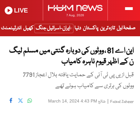
LIVE
7 Aug, 2026
صفحۂ اول
تازہ ترین
پاکستان
دنیا
ایران-اسرائیل جنگ
کھیل
انٹرٹینمنٹ
این اے 81 ، ووٹوں کی دوبارہ گنتی میں مسلم لیگ
ن کے اظہر قیوم ناہرہ کامیاب
قبل ازیں پی ٹی آئی کے حمایت یافتہ بلال اعجاز 7791
ووٹوں کی برتری سے کامیاب ہوئے تھے
|
شائع
March 14, 2024 4:43 PM
Faisal Zaheer