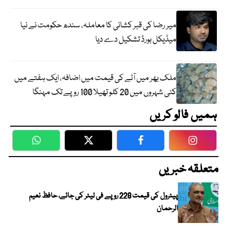
میر رضا کی قبر کشائی کا معاملہ، سندھ حکومت نے نیا
میڈیکل بورڈ تشکیل دے دیا
ملک بھر میں آٹے کی قیمت میں اضافہ، ایک ہفتے میں
کئی شہروں میں 20 کلو تھیلا 100 روپے تک مہنگا
ہمیں فالو کریں
WhatsApp
Twitter
Facebook
Faceboo
متعلقہ خبریں
پیٹرول کی قیمت 228 روپے فی لیٹر کی جائے، حافظ نعیم
الرحمان