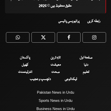
حقوق محفوظ ہیں © 2026
رابطہ کریں
پرائیویسی پالیسی
WhatsApp
Twitter
Facebook
Faceboo
صفحۂ اول
تازہ ترین
پاکستان
دنیا
معیشت
کھیل
تعلیم
صحت
انٹرٹینمنٹ
ٹیکنالوجی
دلچسپ و عجیب
Pakistan News in Urdu
Sports News in Urdu
Business News in Urdu