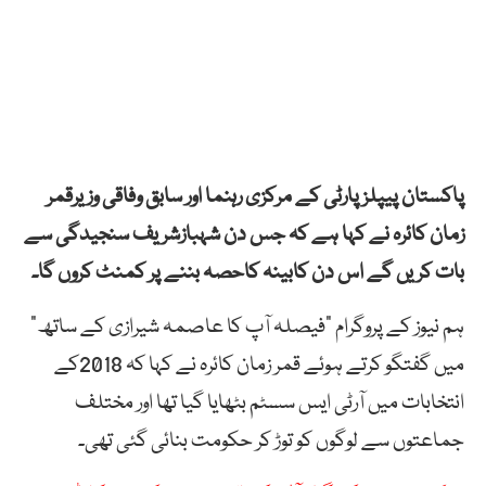
پاکستان پیپلز پارٹی کے مرکزی رہنما اور سابق وفاقی وزیرقمر
زمان کائرہ نے کہا ہے کہ جس دن شہبازشریف سنجیدگی سے
بات کریں گے اس دن کابینہ کاحصہ بننے پر کمنٹ کروں گا۔
ہم نیوز کے پروگرام ”فیصلہ آپ کا عاصمہ شیرازی کے ساتھ”
میں گفتگو کرتے ہوئے قمر زمان کائرہ نے کہا کہ 2018کے
انتخابات میں آرٹی ایس سسٹم بٹھایا گیا تھا اور مختلف
جماعتوں سے لوگوں کو توڑ کر حکومت بنائی گئی تھی۔