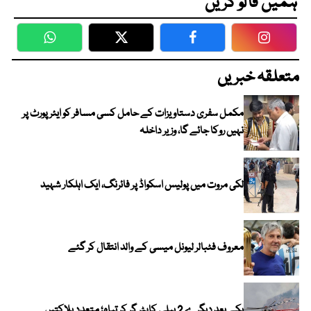
ہمیں فالو کریں
WhatsApp
Twitter
Facebook
Faceboo
متعلقہ خبریں
مکمل سفری دستاویزات کے حامل کسی مسافر کو ایئرپورٹ پر
نہیں روکا جائے گا، وزیر داخلہ
لکی مروت میں پولیس اسکواڈ پر فائرنگ، ایک اہلکار شہید
معروف فٹبالر لیونل میسی کے والد انتقال کر گئے
یکے بعد دیگرے 2 ہیلی کاپٹر گر کر تباہ؛ متعدد ہلاکتیں