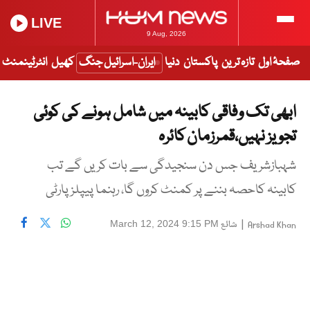
LIVE
9 Aug, 2026
صفحۂ اول
تازہ ترین
پاکستان
دنیا
ایران-اسرائیل جنگ
کھیل
انٹرٹینمنٹ
ابھی تک وفاقی کابینہ میں شامل ہونے کی کوئی
تجویز نہیں،قمرزمان کائرہ
شہبازشریف جس دن سنجیدگی سے بات کریں گے تب
کابینہ کاحصہ بننے پر کمنٹ کروں گا، رہنما پیپلز پارٹی
|
شائع
March 12, 2024 9:15 PM
Arshad Khan