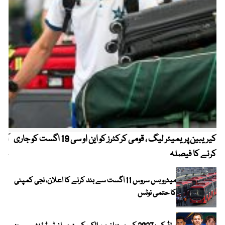
کیریبین پریمیئر لیگ ، قومی کرکٹرز کو این او سی 19 اگست کو جاری
آز
کرنے کا فیصلہ
چھی
میٹرو بس سروس 11 اگست سے بند کرنے کا اعلان، نجی کمپنی
کا حتمی نوٹس