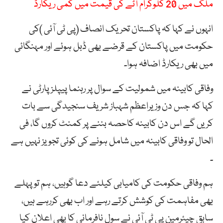
ملک میں 20 کلوگرام آٹے کی قیمت میں کمی ریکارڈ
انہوں نے کہا کہ پاکستان تحریک انصاف (پی ٹی آئی )کی
حکومت میں پاکستان کے قرضے بھی ڈبل ہوئے اور مہنگائی
میں بھی ریکارڈ اضافہ ہوا۔
وفاقی کابینہ میں شمولیت کے سوال پر رہنما پیپلز پارٹی نے
کہا کہ جس دن وزیراعظم شہباز شریف سنجیدگی سے بات
کریں گے اس دن کابینہ کاحصہ بننے پر کمنٹ کروں گا، فی
الحال تو وفاقی کابینہ میں شامل ہونے کی کوئی تجویز نہیں ہے
۔
ہم وفاقی حکومت کی کامیابی کیلئے دعا گوہیں، ہم تو پہلے
بھی مفاہمت کی کوشش کرتے رہے اور اب بھی کررہے ہیں،
سابق چیئرمین پی ٹی آئی نے سول نافرمانی کا بھی اعلان کیا