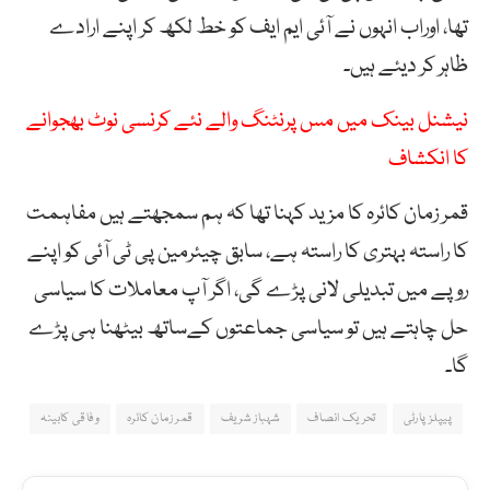
تھا، اوراب انہوں نے آئی ایم ایف کو خط لکھ کر اپنے ارادے
ظاہر کر دیئے ہیں۔
نیشنل بینک میں مس پرنٹنگ والے نئے کرنسی نوٹ بھجوانے
کا انکشاف
قمر زمان کائرہ کا مزید کہنا تھا کہ ہم سمجھتے ہیں مفاہمت
کا راستہ بہتری کا راستہ ہے، سابق چیئرمین پی ٹی آئی کو اپنے
روپے میں تبدیلی لانی پڑے گی، اگر آپ معاملات کا سیاسی
حل چاہتے ہیں تو سیاسی جماعتوں کےساتھ بیٹھنا ہی پڑے
گا۔
پیپلز پارٹی
تحریک انصاف
شہباز شریف
قمر زمان کائرہ
وفاقی کابینہ