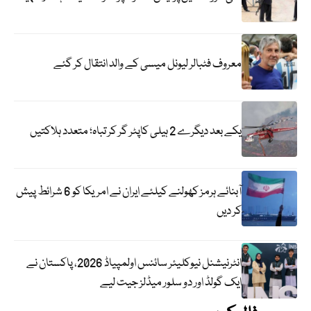
معروف فٹبالر لیونل میسی کے والد انتقال کر گئے
یکے بعد دیگرے 2 ہیلی کاپٹر گر کر تباہ؛ متعدد ہلاکتیں
آبنائے ہرمز کھولنے کیلئے ایران نے امریکا کو 6 شرائط پیش
کر دیں
انٹرنیشنل نیوکلیئر سائنس اولمپیاڈ 2026، پاکستان نے
ایک گولڈ اور دو سلور میڈلز جیت لیے