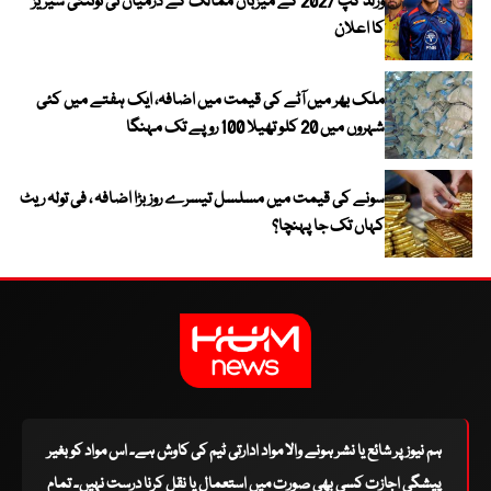
ورلڈ کپ 2027 کے میزبان ممالک کے درمیان ٹی ٹوئنٹی سیریز
کا اعلان
ملک بھر میں آٹے کی قیمت میں اضافہ، ایک ہفتے میں کئی
شہروں میں 20 کلو تھیلا 100 روپے تک مہنگا
سونے کی قیمت میں مسلسل تیسرے روز بڑا اضافہ ، فی تولہ ریٹ
کہاں تک جا پہنچا؟
ہم نیوز پر شائع یا نشر ہونے والا مواد ادارتی ٹیم کی کاوش ہے۔ اس مواد کو بغیر
پیشگی اجازت کسی بھی صورت میں استعمال یا نقل کرنا درست نہیں۔ تمام