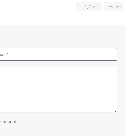
حارث رئوف
کارکردگی تنقید
 comment.