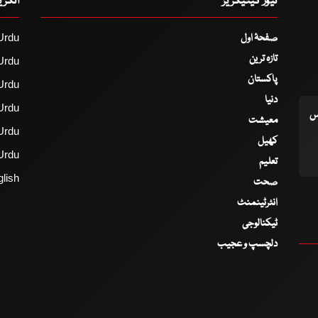
نیوز کیٹیگریز
انگر
صفحۂ اول
Urdu
تازہ ترین
Urdu
پاکستان
Urdu
دنیا
Urdu
اس
معیشت
Urdu
کھیل
Urdu
تعلیم
lish
صحت
انٹرٹینمنٹ
ٹیکنالوجی
دلچسپ و عجیب