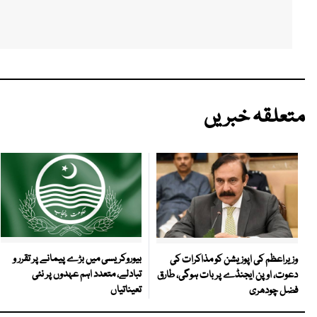
متعلقہ خبریں
بیوروکریسی میں بڑے پیمانے پر تقرر و
وزیراعظم کی اپوزیشن کو مذاکرات کی
تبادلے، متعدد اہم عہدوں پر نئی
دعوت، اوپن ایجنڈے پر بات ہوگی، طارق
تعیناتیاں
فضل چودھری