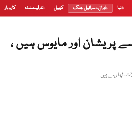
دنیا
ایران-اسرائیل جنگ
کھیل
انٹرٹینمنٹ
کاروبار
ے پریشان اور مایوس ہیں ،
ت اٹھا رہے ہیں