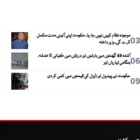
موجودہ نظام کہیں نہیں جا رہا، حکومت اپنی آئینی مدت مکمل
0
کرے گی، وزیر داخلہ
آئندہ 48 گھنٹوں میں بارشوں اور دریاؤں میں طغیانی کا خدشہ،
0
ہنگامی تیاریاں تیز
حکومت نے پیٹرول اور ڈیزل کی قیمتوں میں کمی کر دی
0