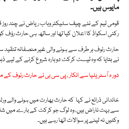
مایوس ہیں۔
رکنی اسکواڈ کا اعلان کیا تھا اور ساتھ ہی حارث رؤف کو 
حارث رئوف ہر طرف سے ہونے والی غیر منصفانہ تنقید سے
نے بتایا کہ وہ ٹیسٹ کرکٹ دوبارہ شروع کرنے کے لیے ذہ
دور ہ آسٹریلیا سے انکار ، پی سی بی نے حارث رئوف کے 
خاندانی ذرائع نے کہا کہ حارث بھارت میں ہونے والے ورلڈ
سے بہت ناراض ہیں، وہ لوگ جو کرکٹ کے بارے میں شاید ہی
وکٹیں نہ لینے پر سوالات اٹھا رہے ہیں۔