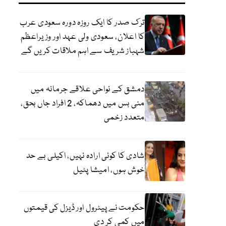
ترک صدر کا ایک روزہ دورہ سعودی عرب
کا اعلان، سعودی ولی عہد اور وزیراعظم
شہباز شریف سے اہم ملاقات کریں گے
دمشق کے نواحی علاقے جرمانہ میں
منی بس میں دھماکہ، 2 افراد جاں بحق،
متعدد زخمی
شادی کا کوئی ارادہ نہیں، اکیلی بے حد
خوش ہوں، امیشا پٹیل
حکومت نے پیٹرول اور ڈیزل کی قیمتوں
میں کمی کر دی