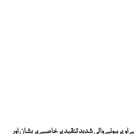
اوپر ہونے والی شدید تنقید پر خاصے پریشان اور