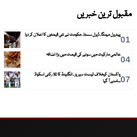
مقبول ترین خبریں
پیٹرول مہنگا، ڈیزل سستا، حکومت نے نئی قیمتوں کا اعلان کر دیا
01
عالمی مارکیٹ میں سونے کی قیمت میں بڑا اضافہ
04
پاکستان کیخلاف ٹیسٹ سیریز ، انگلینڈ کا 16 رکنی اسکواڈ
07
سامنے آ گیا