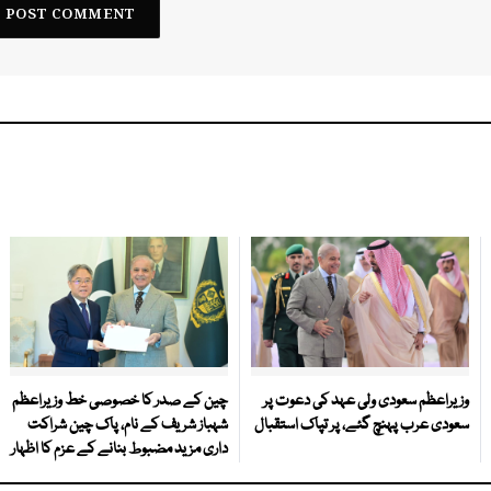
وزیراعظم سعودی ولی عہد کی دعوت پر
چین کے صدر کا خصوصی خط وزیراعظم
سعودی عرب پہنچ گئے، پر تپاک استقبال
شہباز شریف کے نام، پاک چین شراکت
داری مزید مضبوط بنانے کے عزم کا اظہار