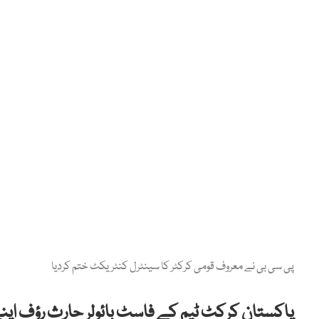
پی سی بی نے معروف قومی کرکٹر کا سینٹرل کنٹریکٹ ختم کردیا
پاکستان کرکٹ ٹیم کے فاسٹ بائولر حارث رؤف اپنے 