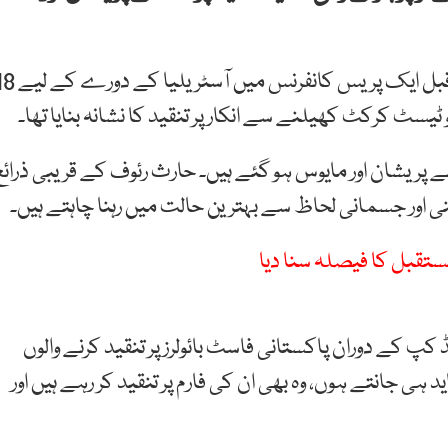
قومی ٹیم کے نئے چیف سلیکٹر وہاب ریاض نے چند روز قبل ایک پریس کانفرنس میں آس
ٹیسٹ کرکٹ کھیلنے سے انکار پر تنقید کا نشانہ بنایا تھا۔
 پریشان اور مایوس ہو گئے ہیں۔ حارث رئوف کے قریبی ذرائع
نی اور جسمانی لحاظ سے بہترین حالت میں رہنا چاہتے ہیں۔
مستقبل کا فیصلہ سنا دیا
 کپ کے دوران پاکستانی فاسٹ بائولرز پر تنقید کرنے والوں
 جانتے ہوں، وہ بھی ان کی فارم پر تنقید کر رہے ہیں اور