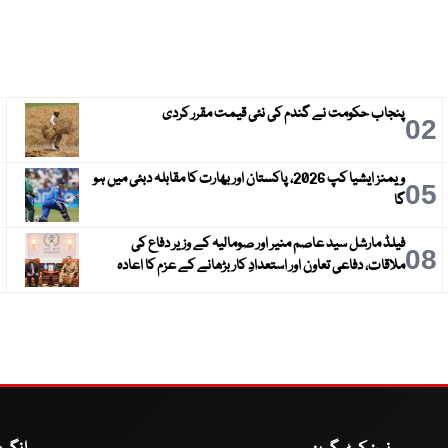
پنجاب حکومت نے گندم کی نئی قیمت مقرر کردی
3
02
ویمنز ایشیا کپ 2026، پاکستان اور بھارت کا مقابلہ دبئی میں ہو
6
05
گا
فیلڈ مارشل سید عاصم منیر اور صومالیہ کے وزیر دفاع کی
9
08
ملاقات، دفاعی تعاون اور استعدادِ کار بڑھانے کے عزم کا اعادہ