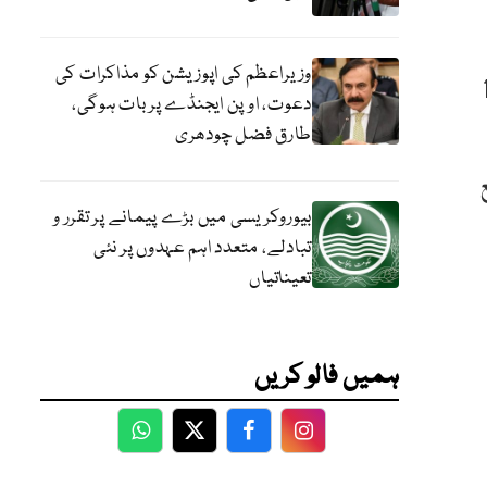
وزیراعظم کی اپوزیشن کو مذاکرات کی
ٹریلیا کے دورے کے لیے 18
دعوت، اوپن ایجنڈے پر بات ہوگی،
طارق فضل چودھری
بیوروکریسی میں بڑے پیمانے پر تقرر و
تبادلے، متعدد اہم عہدوں پر نئی
تعیناتیاں
ہمیں فالو کریں
WhatsApp
Twitter
Facebook
Facebook