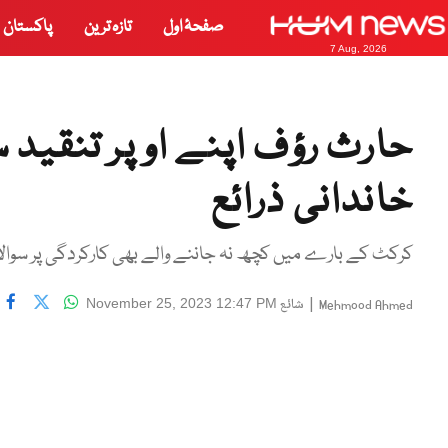
صفحۂ اول
تازہ ترین
پاکستان
7 Aug, 2026
حارث رؤف اپنے اوپر تنقید س
خاندانی ذرائع
کرکٹ کے بارے میں کچھ نہ جاننے والے بھی کارکردگی پر سوالا
|
شائع
November 25, 2023 12:47 PM
Mehmood Ahmed