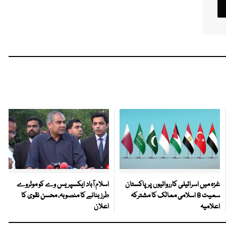
غزہ میں اسرائیلی کارروائیوں پر پاکستان
اسلام آباد ایکسپریس وے کو موٹروے
سمیت 8 اسلامی ممالک کا مشترکہ
طرز بنانے کا منصوبہ، محسن نقوی کا
اعلامیہ
اعلان