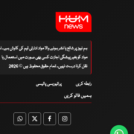
ہم نیوز پر شائع یا نشر ہونے والا مواد ادارتی ٹیم کی کاوش ہے۔ 
مواد کو بغیر پیشگی اجازت کسی بھی صورت میں استعمال یا
نقل کرنا درست نہیں۔ تمام حقوق محفوظ ہیں © 2026
رابطہ کریں
پرائیویسی پالیسی
ہمیں فالو کریں
WhatsApp
Twitter
Facebook
Facebook