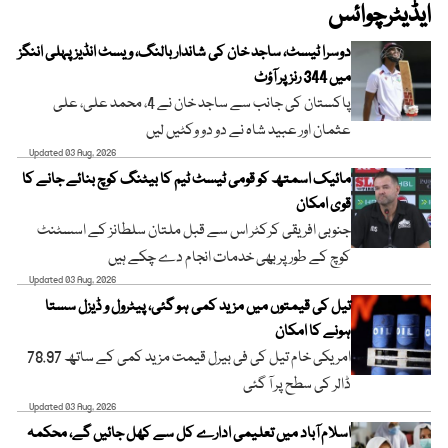
ایڈیٹرچوائس
دوسرا ٹیسٹ، ساجد خان کی شاندار بالنگ، ویسٹ انڈیز پہلی اننگز
میں 344 رنز پر آؤٹ
پاکستان کی جانب سے ساجد خان نے 4، محمد علی، علی
عثمان اور عبید شاہ نے دو دو وکٹیں لیں
Updated 03 Aug, 2026
مائیک اسمتھ کو قومی ٹیسٹ ٹیم کا بیٹنگ کوچ بنائے جانے کا
قوی امکان
جنوبی افریقی کرکٹر اس سے قبل ملتان سلطانز کے اسسٹنٹ
کوچ کے طور پر بھی خدمات انجام دے چکے ہیں
Updated 03 Aug, 2026
تیل کی قیمتوں میں مزید کمی ہو گئی، پیٹرول و ڈیزل سستا
ہونے کا امکان
امریکی خام تیل کی فی بیرل قیمت مزید کمی کے ساتھ 78.97
ڈالر کی سطح پر آ گئی
Updated 03 Aug, 2026
اسلام آباد میں تعلیمی ادارے کل سے کھل جائیں گے، محکمہ