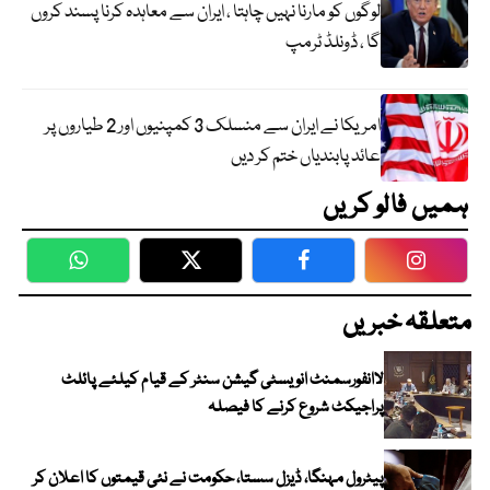
لوگوں کو مارنا نہیں چاہتا ، ایران سے معاہدہ کرنا پسند کروں
گا ، ڈونلڈ ٹرمپ
امریکا نے ایران سے منسلک 3 کمپنیوں اور 2 طیاروں پر
عائد پابندیاں ختم کر دیں
ہمیں فالو کریں
WhatsApp
Twitter
Facebook
Faceboo
متعلقہ خبریں
لاانفورسمنٹ انویسٹی گیشن سنٹر کے قیام کیلئے پائلٹ
پراجیکٹ شروع کرنے کا فیصلہ
پیٹرول مہنگا، ڈیزل سستا، حکومت نے نئی قیمتوں کا اعلان کر