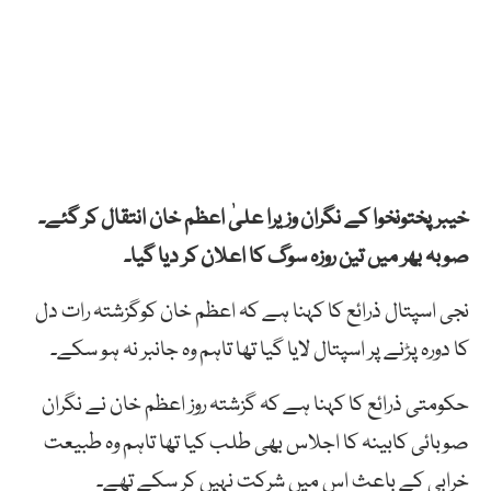
خیبر پختونخوا کے نگران وزیرا علیٰ اعظم خان انتقال کر گئے۔
صوبہ بھر میں تین روزہ سوگ کا اعلان کر دیا گیا۔
نجی اسپتال ذرائع کا کہنا ہے کہ اعظم خان کوگزشتہ رات دل
کا دورہ پڑنے پر اسپتال لایا گیا تھا تاہم وہ جانبر نہ ہو سکے۔
حکومتی ذرائع کا کہنا ہے کہ گزشتہ روز اعظم خان نے نگران
صوبائی کابینہ کا اجلاس بھی طلب کیا تھا تاہم وہ طبیعت
خرابی کے باعث اس میں شرکت نہیں کر سکے تھے۔