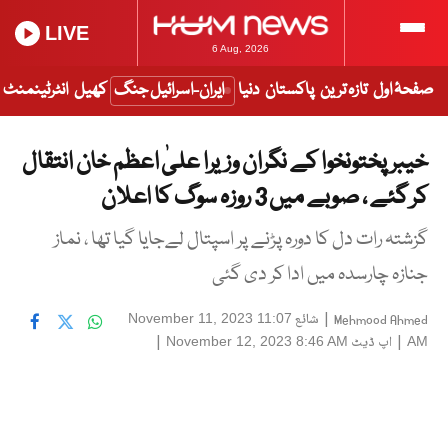
LIVE
6 Aug, 2026
صفحۂ اول
تازہ ترین
پاکستان
دنیا
ایران-اسرائیل جنگ
کھیل
انٹرٹینمنٹ
خیبر پختونخوا کے نگران وزیرا علیٰ اعظم خان انتقال
کر گئے ، صوبے میں 3 روزہ سوگ کا اعلان
گزشتہ رات دل کا دورہ پڑنے پر اسپتال لےجایا گیا تھا ، نماز
جنازہ چارسدہ میں ادا کر دی گئی
|
شائع
November 11, 2023 11:07
Mehmood Ahmed
|
اپ ڈیٹ
|
November 12, 2023 8:46 AM
AM