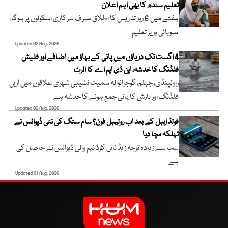
تعلیم سندھ کا بھی اہم اعلان
ہفتے میں 6 روز تدریس کا اطلاق صرف سرکاری اسکولوں پر ہوگا،
صوبائی وزیر تعلیم
Updated 02 Aug, 2026
4 اگست تک دریاؤں میں پانی کے بہاؤ میں اضافے اور فلیش
فلڈنگ کا خدشہ، این ڈی ایم اے کا الرٹ
راولپنڈی، جہلم، گوجرانوالہ سمیت نشیبی شہری علاقوں میں اربن
فلڈنگ اور بارش کا پانی جمع ہونے کا خدشہ ہے
Updated 02 Aug, 2026
فولڈ ایبل کے بعد اب رولیبل فون؟ سام سنگ کی نئی ڈیوائس نے
تہلکہ مچا دیا
سب سے زیادہ توجہ زیڈ نائن کوڈ نیم والی ڈیوائس نے حاصل کی
ہے
Updated 01 Aug, 2026