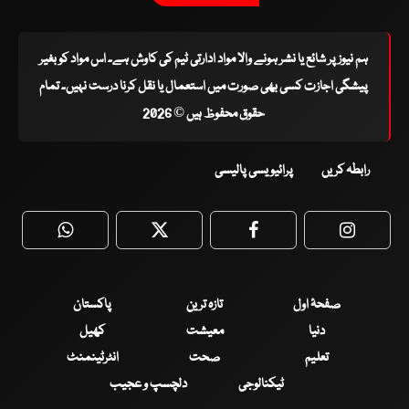
ہم نیوز پر شائع یا نشر ہونے والا مواد ادارتی ٹیم کی کاوش ہے۔ اس مواد کو بغیر
پیشگی اجازت کسی بھی صورت میں استعمال یا نقل کرنا درست نہیں۔ تمام
حقوق محفوظ ہیں © 2026
رابطہ کریں
پرائیویسی پالیسی
WhatsApp
Twitter
Facebook
Faceboo
صفحۂ اول
تازہ ترین
پاکستان
دنیا
معیشت
کھیل
تعلیم
صحت
انٹرٹینمنٹ
ٹیکنالوجی
دلچسپ و عجیب