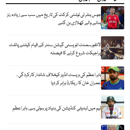
جوس بٹلر ٹی ٹوئنٹی کرکٹ کی تاریخ میں سب سے زیادہ رنز
بنانے والے کھلاڑی بن گئے
لاانفورسمنٹ انویسٹی گیشن سنٹر کے قیام کیلئے پائلٹ
پراجیکٹ شروع کرنے کا فیصلہ
بابر اعظم کی ویسٹ انڈیز کیخلاف شاندار کارکردگی ،
عمران خان کا ریکارڈ برابر کر دیا
ٹیم میں تبدیلی کنڈیشن کی بنیاد پر ہوتی ہے، بابر اعظم