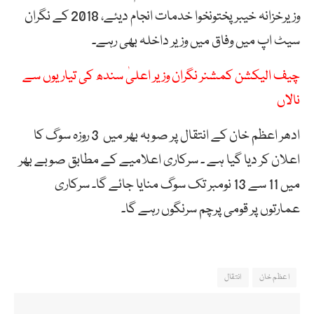
وزیرخزانہ خیبرپختونخوا خدمات انجام دیئے، 2018 کے نگران
سیٹ اپ میں وفاق میں وزیر داخلہ بھی رہے۔
چیف الیکشن کمشنر نگران وزیر اعلیٰ سندھ کی تیاریوں سے
نالاں
ادھر اعظم خان کے انتقال پر صوبہ بھر میں 3 روزہ سوگ کا
اعلان کر دیا گیا ہے ۔ سرکاری اعلامیے کے مطابق صوبے بھر
میں 11 سے 13 نومبر تک سوگ منایا جائے گا۔ سرکاری
عمارتوں پر قومی پرچم سرنگوں رہے گا۔
اعظم خان
انتقال