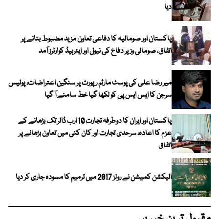
دیا
پاکستان اور صومالیہ کا دفاعی تعاون مزید مضبوط بنانے پر
اتفاق، صومالی وزیر دفاع کی نیول اور ایئرہیڈ کوارٹرز آمد
میر رضا علی کی پوسٹ مارٹم رپورٹ پر سنگین اعتراضات، پولیس
سرجن کا ایس ایس پی کو لکھا گیا خط سامنے آ گیا
پاکستان اور ایران کا دوطرفہ تجارت 10 ارب ڈالر تک بڑھانے کے
عزم کا اعادہ، سرحدی تجارت اور کان کنی میں تعاون بڑھانے پر
اتفاق
الیکشن کمیشن نے رولز 2017 میں ترمیم کا مسودہ جاری کر دیا