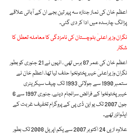
اعظم خان کی نماز جنازہ سہ پہر تین بجے ان کے آبائی علاقے
پڑانگ چارسدہ میں ادا کر دی گئی۔
نگران وزیر اعلیٰ بلوچستان کی نامزدگی کا معاملہ تعطل کا
شکار
اعظم خان کی عمر 87 برس تھی ، انہوں نے 21 جنوری کو بطور
نگران وزیراعلیٰ خیبرپختونخوا حلف لیا تھا، اعظم خان نے
ستمبر 1990 سے جولائی 1993 تک چیف سیکریٹری
خیبرپختونخوا کے فرائض سرانجام دیئے، جنوری 1997 سے 6
جون 2007 تک یو این ڈی پی کے پروگرام تخفیف غربت کے
ایڈوائزر تھے۔
علاوہ ازیں 24 اکتوبر 2007 سے یکم اپریل 2008 تک بطور