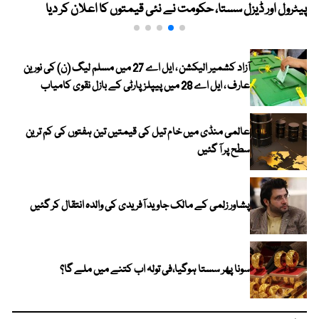
پیٹرول اور ڈیزل سستا، حکومت نے نئی قیمتوں کا اعلان کر دیا
آزاد کشمیر الیکشن ، ایل اے 27 میں مسلم لیگ (ن) کی نورین
عارف ، ایل اے 28 میں پیپلز پارٹی کے بازل نقوی کامیاب
عالمی منڈی میں خام تیل کی قیمتیں تین ہفتوں کی کم ترین
سطح پر آ گئیں
پشاور زلمی کے مالک جاوید آفریدی کی والدہ انتقال کر گئیں
سونا پھر سستا ہوگیا،فی تولہ اب کتنے میں ملے گا؟