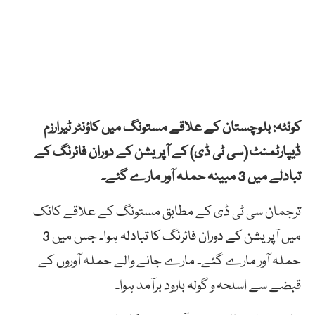
کوئٹہ: بلوچستان کے علاقے مستونگ میں کاؤنٹر ٹیرارزم
ڈیپارٹمنٹ (سی ٹی ڈی) کے آپریشن کے دوران فائرنگ کے
تبادلے میں 3 مبینہ حملہ آور مارے گئے۔
ترجمان سی ٹی ڈی کے مطابق مستونگ کے علاقے کانک
میں آپریشن کے دوران فائرنگ کا تبادلہ ہوا۔ جس میں 3
حملہ آور مارے گئے۔ مارے جانے والے حملہ آوروں کے
قبضے سے اسلحہ و گولہ بارود برآمد ہوا۔