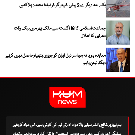
یکے بعد دیگرے 2 ہیلی کاپٹر گر کر تباہ؛ متعدد ہلاکتیں
جماعت اسلامی کا 16 اگست سے ملک بھر میں بیک وقت
دھرنوں کا اعلان
معاہدہ ہو یا نہ ہو، اسرائیل ایران کو جوہری ہتھیارحاصل نہیں کرنے
دیگا، نیتن یاہو
ہم نیوز پر شائع یا نشر ہونے والا مواد ادارتی ٹیم کی کاوش ہے۔ اس مواد کو بغیر
پیشگی اجازت کسی بھی صورت میں استعمال یا نقل کرنا درست نہیں۔ تمام