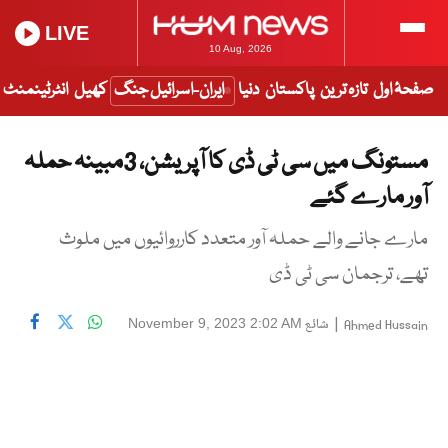
LIVE
10 Aug, 2026
صفحۂ اول
تازہ ترین
پاکستان
دنیا
ایران-اسرائیل جنگ
کھیل
انٹرٹینمنٹ
مستونگ میں سی ٹی ڈی کا آپریشن، 3مبینہ حملہ
آور مارے گئے
مارے جانے والے حملہ آور متعدد کارروائیوں میں ملوث
تھے، ترجمان سی ٹی ڈی
|
شائع
November 9, 2023 2:02 AM
Ahmed Hussain