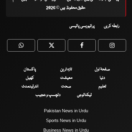
حقوق محفوظ ہیں © 2026
رابطہ کریں
پرائیویسی پالیسی
WhatsApp
Twitter
Facebook
Faceboo
صفحۂ اول
تازہ ترین
پاکستان
دنیا
معیشت
کھیل
تعلیم
صحت
انٹرٹینمنٹ
ٹیکنالوجی
دلچسپ و عجیب
Pakistan News in Urdu
Sports News in Urdu
Business News in Urdu