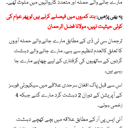
مارے جانے والے حملہ آور متعدد کارروائیوں میں ملوث تھے۔
یہ بھی پڑھیں:
بند کمروں میں فیصلے کرنے ہیں تو پھر عوام کی
کوئی حیثیت نہیں، مولانا فضل الرحمان
ترجمان سی ٹی ڈی کے مطابق مارے جانے والے حملہ آوروں
کا تعلق کالعدم تنظیم سے ہے۔ مارے جانے والے دہشت
گردوں کے ساتھیوں کی گرفتاری کے لیے چھاپے مارے جا
رہے ہیں۔
اس سے قبل پاک افغان سرحدی علاقے میں سیکیورٹی فورسز
کے آپریشن کے دوران 2 دہشت گرد مارے گئے جبکہ 4
زخمی ہوئے۔
آئی ایس پی آر کے مطابق علاقہ میں بچے کھچے دہشت