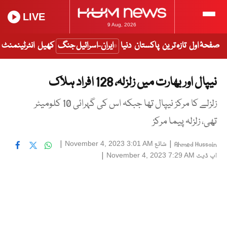
LIVE
9 Aug, 2026
صفحۂ اول
تازہ ترین
پاکستان
دنیا
ایران-اسرائیل جنگ
کھیل
انٹرٹینمنٹ
نیپال اور بھارت میں زلزلہ، 128 افراد ہلاک
زلزلے کا مرکز نیپال تھا جبکہ اس کی گہرائی 10 کلومیٹر
تھی، زلزلہ پیما مرکز
|
شائع
|
November 4, 2023 3:01 AM
Ahmed Hussain
اپ ڈیٹ
|
November 4, 2023 7:29 AM