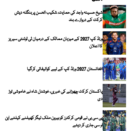
شیخ حسینہ واجد کی حمایت، شکیب الحسن پر بنگلہ دیش
کرکٹ کے دروازے بند
ورلڈ کپ 2027 کے میزبان ممالک کے درمیان ٹی ٹوئنٹی سیریز
کا اعلان
افغانستان 2027 ورلڈ کپ کے لیے کوالیفائی کرگیا
پاکستان کرکٹ چھوڑنے کی خبریں، خوشدل شاہ نے خاموشی توڑ
دی
پی سی بی نے قومی کرکٹرز کو بیرون ملک لیگز کھیلنے کیلئے این
او سی جاری کر دیئے