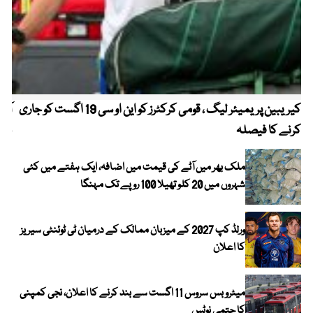
کیریبین پریمیئر لیگ ، قومی کرکٹرز کو این او سی 19 اگست کو جاری
آز
کرنے کا فیصلہ
چھی
ملک بھر میں آٹے کی قیمت میں اضافہ، ایک ہفتے میں کئی
شہروں میں 20 کلو تھیلا 100 روپے تک مہنگا
ورلڈ کپ 2027 کے میزبان ممالک کے درمیان ٹی ٹوئنٹی سیریز
کا اعلان
میٹرو بس سروس 11 اگست سے بند کرنے کا اعلان، نجی کمپنی
کا حتمی نوٹس