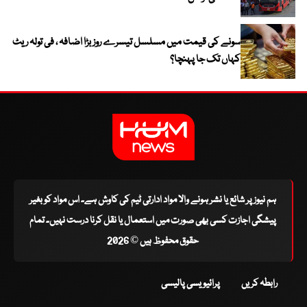
سونے کی قیمت میں مسلسل تیسرے روز بڑا اضافہ ، فی تولہ ریٹ
کہاں تک جا پہنچا؟
ہم نیوز پر شائع یا نشر ہونے والا مواد ادارتی ٹیم کی کاوش ہے۔ اس مواد کو بغیر
پیشگی اجازت کسی بھی صورت میں استعمال یا نقل کرنا درست نہیں۔ تمام
حقوق محفوظ ہیں © 2026
رابطہ کریں
پرائیویسی پالیسی