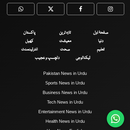
WhatsApp
Twitter
Facebook
Faceboo
صفحۂ اول
تازہ ترین
پاکستان
دنیا
معیشت
کھیل
تعلیم
صحت
انٹرٹینمنٹ
ٹیکنالوجی
دلچسپ و عجیب
Pakistan News in Urdu
Sports News in Urdu
Business News in Urdu
Tech News in Urdu
Entertainment News in Urdu
Health News in Urdu