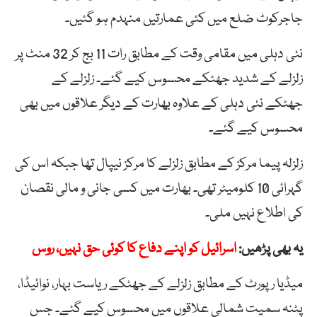
جاجرکوٹ ضلع میں کئی عمارتیں منہدم ہو گئیں۔
نئی دہلی میں مقامی وقت کے مطابق رات 11 بج کر 32 منٹ پر
زلزلے کے شدید جھٹکے محسوس کیے گئے۔ زلزلے کے
جھٹکے نئی دہلی کے علاوہ بھارت کے دیگر علاقوں میں بھی
محسوس کیے گئے۔
زلزلہ پیما مرکز کے مطابق زلزلے کا مرکز نیپال تھا جبکہ اس کی
گہرائی 10 کلومیٹر تھی۔ بھارت میں کسی جانی و مالی نقصان
کی اطلاع نہیں ملی۔
یہ بھی پڑھیں:
اسرائیل کو اپنے دفاع کا کوئی حق نہیں، روس
میڈیا رپورٹ کے مطابق زلزلے کے جھٹکے ریاست بہار، نوائیڈا،
پٹنہ سمیت شمالی علاقوں میں محسوس کیے گئے۔ جس