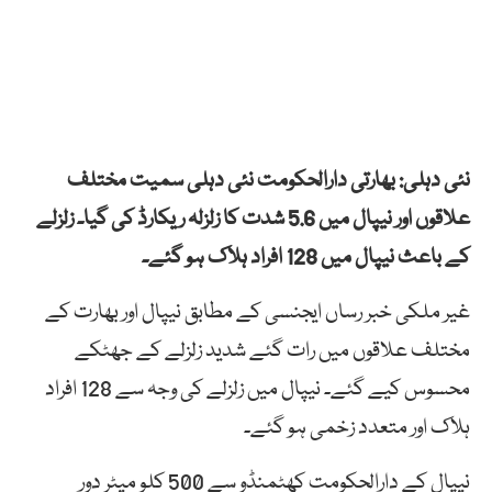
نئی دہلی:
بھارتی دارالحکومت نئی دہلی سمیت مختلف
علاقوں اور نیپال میں 5.6 شدت کا زلزلہ ریکارڈ کی گیا۔ زلزلے
کے باعث نیپال میں 128 افراد ہلاک ہو گئے۔
غیر ملکی خبر رساں ایجنسی کے مطابق نیپال اور بھارت کے
مختلف علاقوں میں رات گئے شدید زلزلے کے جھٹکے
محسوس کیے گئے۔ نیپال میں زلزلے کی وجہ سے 128 افراد
ہلاک اور متعدد زخمی ہو گئے۔
نیپال کے دارالحکومت کھٹمنڈو سے 500 کلو میٹر دور