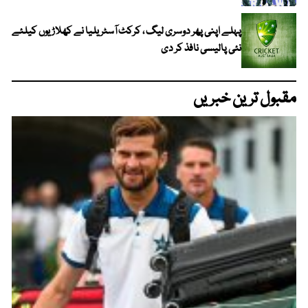
پہلے اپنی پھر دوسری لیگ ، کرکٹ آسٹریلیا نے کھلاڑیوں کیلئے
نئی پالیسی نافذ کر دی
مقبول ترین خبریں