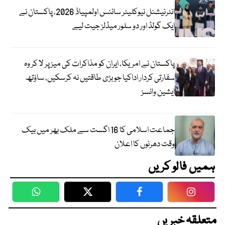
انٹرنیشنل نیوکلیئر سائنس اولمپیاڈ 2026، پاکستان نے
ایک گولڈ اور دو سلور میڈلز جیت لیے
پاکستان نے امریکا، ایران کو مذاکرات کی میز پر لا کر وہ
سفارتی کردار اداکیا جو بڑی طاقتیں نہ کرسکیں، ساؤتھ
ایشین وائسز
جماعت اسلامی کا 16 اگست سے ملک بھر میں بیک
وقت دھرنوں کا اعلان
ہمیں فالو کریں
WhatsApp
Twitter
Facebook
Faceboo
متعلقہ خبریں