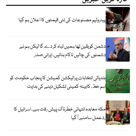
پیٹرولیم مصنوعات کی نئی قیمتوں کا اعلان ہو گیا
دشمن کو یقین تھا ہمیں تباہ کر دے گا لیکن ہم نے
دشمنوں کی چالیں ناکام بنائیں، ایرانی صدر
بلدیاتی انتخابات پرالیکشن کمیشن کا پنجاب حکومت کو
اہم خط، کابینہ کمیٹی تشکیل دینے کی ہدایت
مکہ معاہدہ انتہائی خطرناک پیش رفت ہے، اسرائیل کا
ردعمل سامنے آگیا