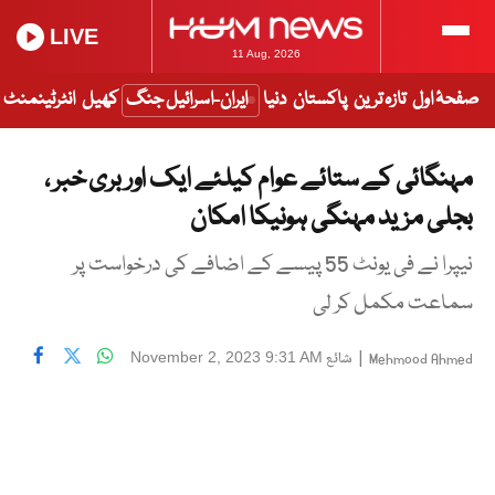
LIVE
11 Aug, 2026
صفحۂ اول
تازہ ترین
پاکستان
دنیا
ایران-اسرائیل جنگ
کھیل
انٹرٹینمنٹ
مہنگائی کے ستائے عوام کیلئے ایک اور بری خبر ،
بجلی مزید مہنگی ہونیکا امکان
نیپرا نے فی یونٹ 55 پیسے کے اضافے کی درخواست پر
سماعت مکمل کر لی
|
شائع
November 2, 2023 9:31 AM
Mehmood Ahmed