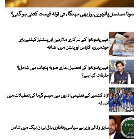
سونا مسلسل پانچویں روز بھی مہنگا ، فی تولہ قیمت کتنی ہو گئی؟
کولم
خیبرپختونخوا کے سرکاری ملازمین اور پنشنرز کیلئے بڑی
خوشخبری، الاؤنس اور پنشن میں اضافہ
خیبر پختونخوا کی تحصیل غازی صوبہ پنجاب میں شامل؟
حقیقت کیا ہے؟
آزاد کشمیر کے تعلیمی اداروں میں موسم گرما کی تعطیلات میں
اضافہ
سابق وفاقی وزیر نے سیاسی وفاداری بدل لی، ن لیگ میں شامل