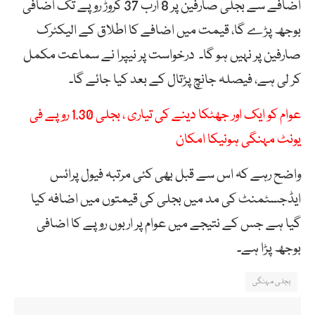
اضافے سے بجلی صارفین پر 8 ارب 37 کروڑ روپے تک اضافی
بوجھ پڑے گا، قیمت میں اضافے کا اطلاق کے الیکٹرک
صارفین پر نہیں ہو گا۔ درخواست پر نیپرا نے سماعت مکمل
کر لی ہے، فیصلہ جانچ پڑتال کے بعد کیا جائے گا۔
عوام کو ایک اور جھٹکا دینے کی تیاری ، بجلی 1.30 روپے فی
یونٹ مہنگی ہونیکا امکان
واضح رہے کہ اس سے قبل بھی کئی مرتبہ فیول پرائس
ایڈجسٹمنٹ کی مد میں بجلی کی قیمتوں میں اضافہ کیا
گیا ہے جس کے نتیجے میں عوام پر اربوں روپے کا اضافی
بوجھ پڑا ہے۔
بجلی مہنگی