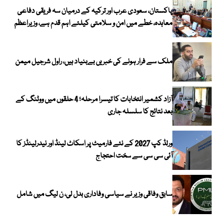
پاکستان، سعودی عرب اور ترکیہ کے درمیان سہ فریقی دفاعی
معاہدہ، خطے میں امن و سلامتی کیلئے اہم قدم ہے، وزیراعظم
ملک سے فرار ہونے کی خبریں بےبنیاد ہیں، راول شرجیل میمن
آزاد کشمیر انتخابات کا تیسرا مرحلہ؛ 4 حلقوں میں ووٹنگ کے
بعد نتائج کا سلسلہ جاری
ورلڈ کپ 2027 کے نئے فارمیٹ پر اسکاٹ لینڈ اور نیدرلینڈز کا
آئی سی سی سے سخت احتجاج
سابق وفاقی وزیر نے سیاسی وفاداری بدل لی، ن لیگ میں شامل