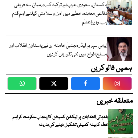
پاکستان، سعودی عرب اور ترکیہ کے درمیان سہ فریقی
دفاعی معاہدہ، خطے میں امن و سلامتی کیلئے اہم قدم
ہے، وزیراعظم
ایرانی سپریم لیڈر مجتبیٰ خامنہ ای نے پاسدارانِ انقلاب اور
مسلح افواج میں نئی تقرریاں کر دیں
ہمیں فالو کریں
WhatsApp
Twitter
Facebook
Faceboo
متعلقہ خبریں
بلدیاتی انتخابات پرالیکشن کمیشن کا پنجاب حکومت کو اہم
خط، کابینہ کمیٹی تشکیل دینے کی ہدایت