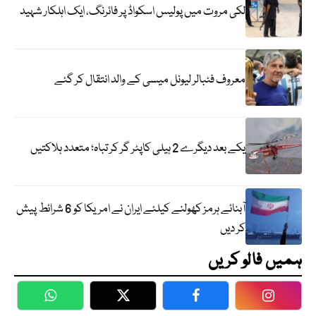
لکی مروت میں پولیس اسکواڈ پر فائرنگ، ایک اہلکار شہید
معروف فٹبالر لیونل میسی کے والد انتقال کر گئے
یکے بعد دیگرے 2 ہیلی کاپٹر گر کر تباہ؛ متعدد ہلاکتیں
آبنائے ہرمز کھولنے کیلئے ایران نے امریکا کو 6 شرائط پیش
کر دیں
ہمیں فالو کریں
WhatsApp
Twitter
Facebook
Faceboo