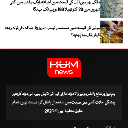
ملک بھر میں آٹے کی قیمت میں اضافہ، ایک ہفتے میں کئی
شہروں میں 20 کلو تھیلا 100 روپے تک مہنگا
سونے کی قیمت میں مسلسل تیسرے روز بڑا اضافہ ، فی تولہ ریٹ
کہاں تک جا پہنچا؟
ہم نیوز پر شائع یا نشر ہونے والا مواد ادارتی ٹیم کی کاوش ہے۔ اس مواد کو بغیر
پیشگی اجازت کسی بھی صورت میں استعمال یا نقل کرنا درست نہیں۔ تمام
حقوق محفوظ ہیں © 2026