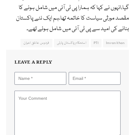
گیا،انہوں نے کہا کہ ہمارا پی ٹی آئی میں شامل ہونے کا
مقصد مورثی سیاست کا خاتمہ تھا،ہم ایک نئے پاکستان
بنانے کی امید سے پی ٹی آئی میں شامل ہوئے تھے۔
Imran khan
PTI
استحکام پاکستان پارٹی
فردوس عاشق اعوان
LEAVE A REPLY