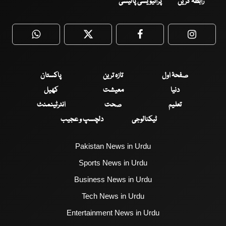
رابطہ کریں
پرائیویسی پالیسی
WhatsApp
Twitter
Facebook
Faceboo
صفحۂ اول
تازہ ترین
پاکستان
دنیا
معیشت
کھیل
تعلیم
صحت
انٹرٹینمنٹ
ٹیکنالوجی
دلچسپ و عجیب
Pakistan News in Urdu
Sports News in Urdu
Business News in Urdu
Tech News in Urdu
Entertainment News in Urdu