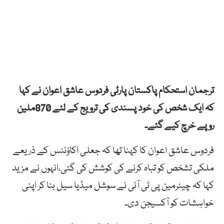
ترجمان استحکام پاکستان پارٹی فردوس عاشق اعوان نے کہا
کہ ایک شخص کی خود پسندی کی ترویج کے لئے 870ملین
روپے خرچ کیے گئے۔
فردوس عاشق اعوان کا کہنا تھا کہ جعلی اکاؤنٹس کے ذریعے
ملکی تشخص کو تباہ کرنے کی کوشش کی گئی،انہوں نے مزید
کہا کہ چیئرمین پی ٹی آئی نے سوشل میڈیا سیل بنا کر اپنی
خواہشات کو آکسیجن دی۔