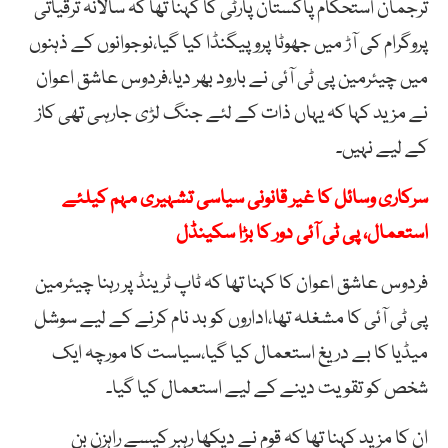
ترجمان استحکام پاکستان پارٹی کا کہنا تھا کہ سالانہ ترقیاتی
پروگرام کی آڑ میں جھوٹا پروپیگنڈا کیا گیا،نوجوانوں کے ذہنوں
میں چیئرمین پی ٹی آئی نے بارود بھر دیا،فردوس عاشق اعوان
نے مزید کہا کہ یہاں ذات کے لئے جنگ لڑی جارہی تھی کاز
کے لیے نہیں۔
سرکاری وسائل کا غیر قانونی سیاسی تشہیری مہم کیلئے
استعمال، پی ٹی آئی دور کا بڑا سکینڈل
فردوس عاشق اعوان کا کہنا تھا کہ ٹاپ ٹرینڈ پر رہنا چیئرمین
پی ٹی آئی کا مشغلہ تھا،اداروں کو بد نام کرنے کے لیے سوشل
میڈیا کا بے دریغ استعمال کیا گیا،سیاست کا مورچہ ایک
شخص کو تقویت دینے کے لیے استعمال کیا گیا۔
ان کا مزید کہنا تھا کہ قوم نے دیکھا رہبر کیسے راہزن بن