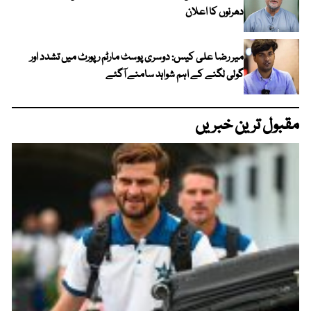
دھرنوں کا اعلان
میر رضا علی کیس: دوسری پوسٹ مارٹم رپورٹ میں تشدد اور
گولی لگنے کے اہم شواہد سامنے آگئے
مقبول ترین خبریں