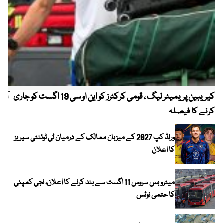
کیریبین پریمیئر لیگ ، قومی کرکٹرز کو این او سی 19 اگست کو جاری
آز
کرنے کا فیصلہ
چھی
ورلڈ کپ 2027 کے میزبان ممالک کے درمیان ٹی ٹوئنٹی سیریز
کا اعلان
میٹرو بس سروس 11 اگست سے بند کرنے کا اعلان، نجی کمپنی
کا حتمی نوٹس