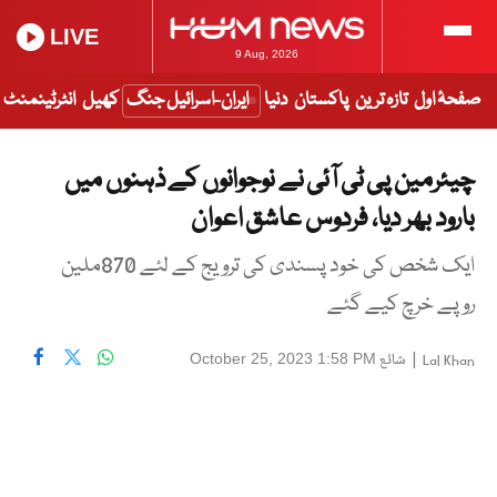
LIVE
9 Aug, 2026
صفحۂ اول
تازہ ترین
پاکستان
دنیا
ایران-اسرائیل جنگ
کھیل
انٹرٹینمنٹ
چیئرمین پی ٹی آئی نے نوجوانوں کے ذہنوں میں
بارود بھر دیا، فردوس عاشق اعوان
ایک شخص کی خود پسندی کی ترویج کے لئے 870ملین
روپے خرچ کیے گئے
|
شائع
October 25, 2023 1:58 PM
Lal Khan