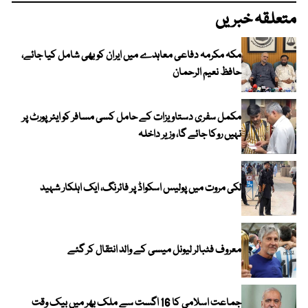
متعلقہ خبریں
مکہ مکرمہ دفاعی معاہدے میں ایران کو بھی شامل کیا جائے،
حافظ نعیم الرحمان
مکمل سفری دستاویزات کے حامل کسی مسافر کو ایئرپورٹ پر
نہیں روکا جائے گا، وزیر داخلہ
لکی مروت میں پولیس اسکواڈ پر فائرنگ، ایک اہلکار شہید
معروف فٹبالر لیونل میسی کے والد انتقال کر گئے
جماعت اسلامی کا 16 اگست سے ملک بھر میں بیک وقت