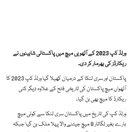
ورلڈ کپ 2023 کے آٹھویں میچ میں پاکستانی شاہینوں نے
ریکارڈز کی بھرمار کر دی۔
پاکستان اور سری لنکا کے درمیان کھیلا گیا ورلڈ کپ 2023 کا
آٹھواں میچ پاکستان کی تاریخی فتح کے علاوہ دیگر کئی
ریکارڈ کا میچ بھی بن گیا۔
ورلڈ کپ کی تاریخ میں پاکستان سری لنکا سے کوئی میچ
ہارے بغیر لگاتار 8 میچ جیتنے والا پہلا ملک بن گیا جبکہ