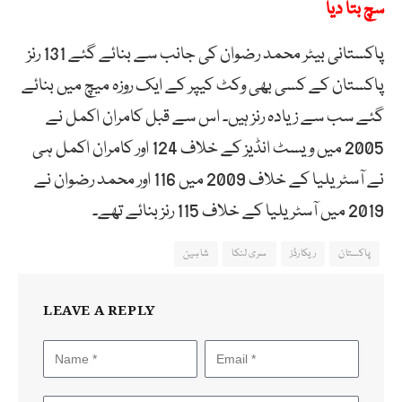
سچ بتا دیا
پاکستانی بیٹر محمد رضوان کی جانب سے بنائے گئے 131 رنز
پاکستان کے کسی بھی وکٹ کیپر کے ایک روزہ میچ میں بنائے
گئے سب سے زیادہ رنز ہیں۔ اس سے قبل کامران اکمل نے
2005 میں ویسٹ انڈیز کے خلاف 124 اور کامران اکمل ہی
نے آسٹریلیا کے خلاف 2009 میں 116 اور محمد رضوان نے
2019 میں آسٹریلیا کے خلاف 115 رنز بنائے تھے۔
پاکستان
ریکارڈز
سری لنکا
شاہین
LEAVE A REPLY