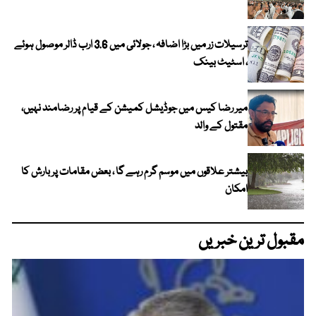
ترسیلات زر میں بڑا اضافہ ، جولائی میں 3.6 ارب ڈالر موصول ہوئے
، اسٹیٹ بینک
میر رضا کیس میں جوڈیشل کمیشن کے قیام پر رضامند نہیں،
مقتول کے والد
بیشتر علاقوں میں موسم گرم رہے گا ، بعض مقامات پر بارش کا
امکان
مقبول ترین خبریں