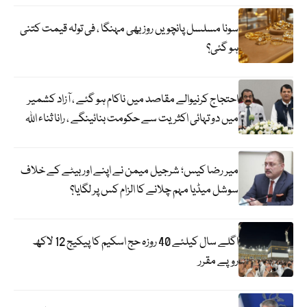
سونا مسلسل پانچویں روز بھی مہنگا ، فی تولہ قیمت کتنی
ہو گئی؟
احتجاج کرنیوالے مقاصد میں ناکام ہو گئے ، آزاد کشمیر
میں دو تہائی اکثریت سے حکومت بنائینگے ، رانا ثناء اللہ
میر رضا کیس؛ شرجیل میمن نے اپنے اور بیٹے کے خلاف
سوشل میڈیا مہم چلانے کا الزام کس پر لگایا؟
اگلے سال کیلئے 40 روزہ حج اسکیم کا پیکیج 12 لاکھ
روپے مقرر