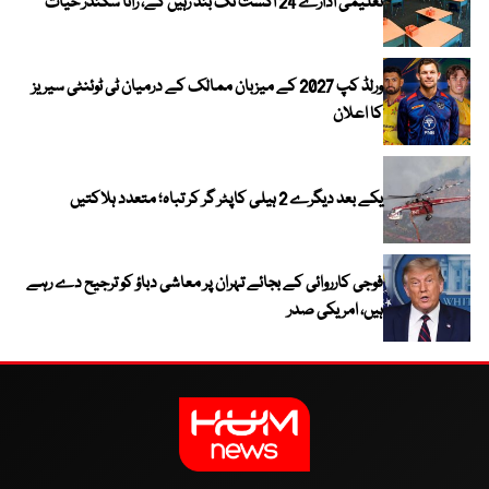
تعلیمی ادارے 24 اگست تک بند رہیں گے، رانا سکندر حیات
ورلڈ کپ 2027 کے میزبان ممالک کے درمیان ٹی ٹوئنٹی سیریز
کا اعلان
یکے بعد دیگرے 2 ہیلی کاپٹر گر کر تباہ؛ متعدد ہلاکتیں
فوجی کارروائی کے بجائے تہران پر معاشی دباؤ کو ترجیح دے رہے
ہیں، امریکی صدر