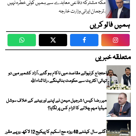
مکہ مشترکہ دفاعی معاہدے سے ہمیں کوئی خطرہ نہیں
، ترجمان ایرانی وزارت خارجہ
ہمیں فالو کریں
WhatsApp
Twitter
Facebook
Faceboo
متعلقہ خبریں
احتجاج کرنیوالے مقاصد میں ناکام ہو گئے ، آزاد کشمیر میں دو
تہائی اکثریت سے حکومت بنائینگے ، رانا ثناء اللہ
میر رضا کیس؛ شرجیل میمن نے اپنے اور بیٹے کے خلاف سوشل
میڈیا مہم چلانے کا الزام کس پر لگایا؟
اگلے سال کیلئے 40 روزہ حج اسکیم کا پیکیج 12 لاکھ روپے مقرر