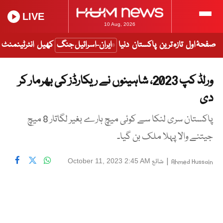
LIVE
10 Aug, 2026
صفحۂ اول
تازہ ترین
پاکستان
دنیا
ایران-اسرائیل جنگ
کھیل
انٹرٹینمنٹ
ورلڈ کپ 2023، شاہینوں نے ریکارڈز کی بھرمار کر
دی
پاکستان سری لنکا سے کوئی میچ ہارے بغیر لگاتار 8 میچ
جیتنے والا پہلا ملک بن گیا۔
|
شائع
October 11, 2023 2:45 AM
Ahmed Hussain