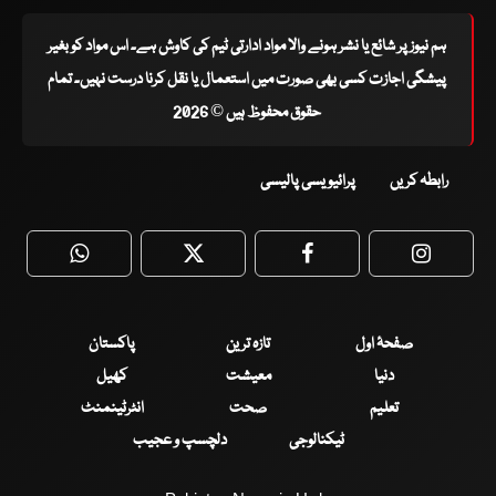
ہم نیوز پر شائع یا نشر ہونے والا مواد ادارتی ٹیم کی کاوش ہے۔ اس مواد کو بغیر
پیشگی اجازت کسی بھی صورت میں استعمال یا نقل کرنا درست نہیں۔ تمام
حقوق محفوظ ہیں © 2026
رابطہ کریں
پرائیویسی پالیسی
WhatsApp
Twitter
Facebook
Faceboo
صفحۂ اول
تازہ ترین
پاکستان
دنیا
معیشت
کھیل
تعلیم
صحت
انٹرٹینمنٹ
ٹیکنالوجی
دلچسپ و عجیب