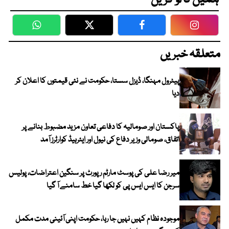
ہمیں فالو کریں
WhatsApp
Twitter
Facebook
Faceboo
متعلقہ خبریں
پیٹرول مہنگا، ڈیزل سستا، حکومت نے نئی قیمتوں کا اعلان کر
دیا
پاکستان اور صومالیہ کا دفاعی تعاون مزید مضبوط بنانے پر
اتفاق، صومالی وزیر دفاع کی نیول اور ایئرہیڈ کوارٹرز آمد
میر رضا علی کی پوسٹ مارٹم رپورٹ پر سنگین اعتراضات، پولیس
سرجن کا ایس ایس پی کو لکھا گیا خط سامنے آ گیا
موجودہ نظام کہیں نہیں جا رہا، حکومت اپنی آئینی مدت مکمل