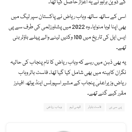
کے ڈوین براوو نے یہ اعزاز حاصل کیا تھا۔
اسی کے ساتھ ساتھ وہاب ریاض نے پاکستان سپر لیگ میں
بھی اپنا لوہا منوایا۔ وہ 2022 میں پشاورزلمی کی طرف سے پی
ایس ایل کی تاریخ میں 100 وکٹیں لینے والے پہلے باؤلر بنی
تھے۔
یہ بھی ذہن میں رہے کہ وہاب ریاض کا نام پنجاب کی حالیہ
نگران کابینہ میں بھی شامل کیا گیا تھا۔ فاسٹ بالر وہاب
ریاض وزیراعلیٰ پنجاب کے مشیر اسپورٹس اینڈ یوتھ افیئرز
مقرر کیے گئے تھے۔
پی سی بی
فاسٹ باولر
قومی ٹیم
وہاب ریاض