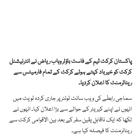
پاکستان کرکٹ ٹیم کے فاسٹ باؤلر وہاب ریاض نے انٹرنیشنل
کرکٹ کو خیرباد کہتے ہوئے کرکٹ کے تمام فارمیٹس سے
ریٹائرمنٹ کا اعلان کردیا۔
سماجی رابطے کی ویب سائٹ ٹوئٹر پر جاری کردہ ٹویٹ میں
انہوں نے اپنے کیریئر کے حوالے سے بڑا اعلان کیا۔ انہوں نے
لکھا کہ ایک ناقابلِ یقین سفر کے بعد بین الاقوامی کرکٹ سے
ریٹائرمنٹ کا فیصلہ کیا ہے۔