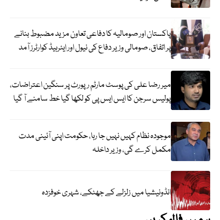
پاکستان اور صومالیہ کا دفاعی تعاون مزید مضبوط بنانے
پر اتفاق، صومالی وزیر دفاع کی نیول اور ایئرہیڈ کوارٹرز آمد
میر رضا علی کی پوسٹ مارٹم رپورٹ پر سنگین اعتراضات،
پولیس سرجن کا ایس ایس پی کو لکھا گیا خط سامنے آ گیا
موجودہ نظام کہیں نہیں جا رہا، حکومت اپنی آئینی مدت
مکمل کرے گی، وزیر داخلہ
انڈونیشیا میں زلزلے کے جھٹکے، شہری خوفزدہ