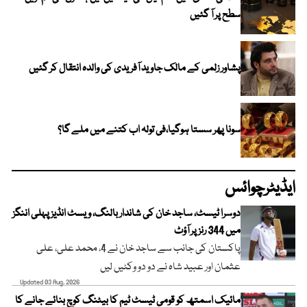
سطح پر آ گئیں
پشاور زلمی کے مالک جاوید آفریدی کی والدہ انتقال کر گئیں
سونا پھر سستا ہوگیا،فی تولہ اب کتنے میں ملے گا؟
ایڈیٹرچوائس
دوسرا ٹیسٹ، ساجد خان کی شاندار بالنگ، ویسٹ انڈیز پہلی اننگز
میں 344 رنز پر آؤٹ
پاکستان کی جانب سے ساجد خان نے 4، محمد علی، علی
عثمان اور عبید شاہ نے دو دو وکٹیں لیں
Updated 03 Aug, 2026
مائیک اسمتھ کو قومی ٹیسٹ ٹیم کا بیٹنگ کوچ بنائے جانے کا