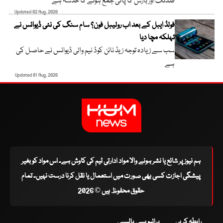
فلڈنگ اور بارش کا پانی جمع ہونے کا خدشہ ہے
Updated 02 Aug, 2026
فولڈ ایبل کے بعد اب رولیبل فون؟ سام سنگ کی نئی ڈیوائس نے
تہلکہ مچا دیا
سب سے زیادہ توجہ زیڈ نائن کوڈ نیم والی ڈیوائس نے حاصل کی
ہے
Updated 01 Aug, 2026
ہم نیوز پر شائع یا نشر ہونے والا مواد ادارتی ٹیم کی کاوش ہے۔ اس مواد کو بغیر
پیشگی اجازت کسی بھی صورت میں استعمال یا نقل کرنا درست نہیں۔ تمام
حقوق محفوظ ہیں © 2026
رابطہ کریں
پرائیویسی پالیسی