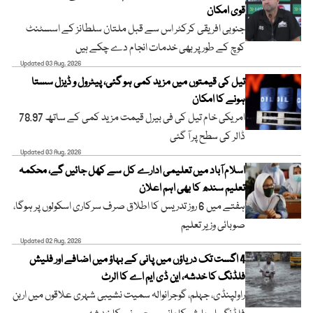
قوی امکان
جنوبی افریقی کرکٹر اس سے قبل ملتان سلطانز کے اسسٹنٹ
کوچ کے طور پر بھی خدمات انجام دے چکے ہیں
Updated 03 Aug, 2026
تیل کی قیمتوں میں مزید کمی ہو گئی، پیٹرول و ڈیزل سستا
ہونے کا امکان
امریکی خام تیل کی فی بیرل قیمت مزید کمی کے ساتھ 78.97
ڈالر کی سطح پر آ گئی
Updated 03 Aug, 2026
اسلام آباد میں تعلیمی ادارے کل سے کھل جائیں گے، محکمہ
تعلیم سندھ کا بھی اہم اعلان
ہفتے میں 6 روز تدریس کا اطلاق صرف سرکاری اسکولوں پر ہوگا،
صوبائی وزیر تعلیم
Updated 02 Aug, 2026
4 اگست تک دریاؤں میں پانی کے بہاؤ میں اضافے اور فلیش
فلڈنگ کا خدشہ، این ڈی ایم اے کا الرٹ
راولپنڈی، جہلم، گوجرانوالہ سمیت نشیبی شہری علاقوں میں اربن