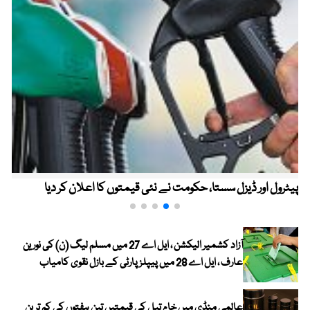
پیٹرول اور ڈیزل سستا، حکومت نے نئی قیمتوں کا اعلان کر دیا
آزاد کشمیر الیکشن ، ایل اے 27 میں مسلم لیگ (ن) کی نورین
عارف ، ایل اے 28 میں پیپلز پارٹی کے بازل نقوی کامیاب
عالمی منڈی میں خام تیل کی قیمتیں تین ہفتوں کی کم ترین