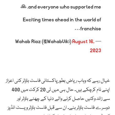
and everyone who supported me. 🙏
Exciting times ahead in the world of
franchise…
August 16,
— Wahab Riaz (@WahabViki)
2023
خیال رہے کہ وہاب ریاض بطور پاکستانی فاسٹ باؤلر کئی اعزاز
اپنے نام کرچکے ہیں۔ حال ہی میں ٹی 20 کرکٹ میں 400
سے زائد وکٹیں حاصل کرنے والے دنیا کے چھٹے باؤلر اور
دوسرے فاسٹ باؤلر بنے۔ ان سے قبل فاسٹ باؤلر ویسٹ انڈیز