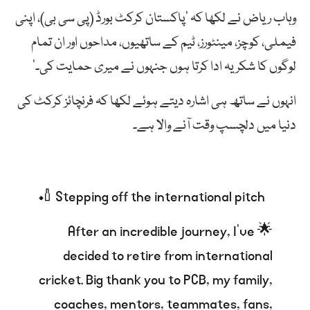
وہاب ریاض نے لکھا کہ ‘پاکستان کرکٹ بورڈ (پی سی بی)، اپنی
فیملی، کوچز، مینٹورز، ٹیم کے ساتھیوں، مداحوں اور ان تمام
لوگوں کا شکریہ ادا کرتا ہوں جنہوں نے میری حمایت کی۔’
انہوں نے ساتھ ہی اشارہ دیتے ہوئے لکھا کہ فرنچائز کرکٹ کی
دنیا میں دلچسپ وقت آنے والا ہے۔
🏏 Stepping off the international pitch
🌟 After an incredible journey, I've
decided to retire from international
cricket. Big thank you to PCB, my family,
coaches, mentors, teammates, fans,