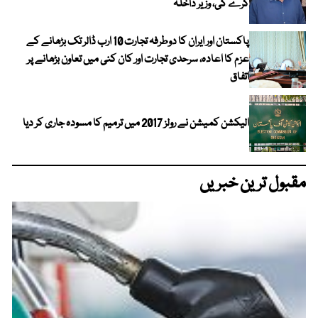
کرے گی، وزیر داخلہ
پاکستان اور ایران کا دوطرفہ تجارت 10 ارب ڈالر تک بڑھانے کے
عزم کا اعادہ، سرحدی تجارت اور کان کنی میں تعاون بڑھانے پر
اتفاق
الیکشن کمیشن نے رولز 2017 میں ترمیم کا مسودہ جاری کر دیا
مقبول ترین خبریں