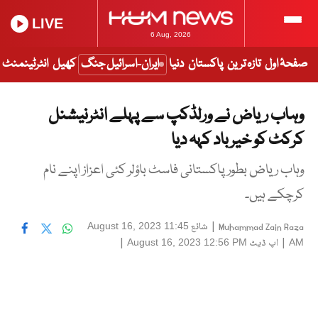
LIVE
6 Aug, 2026
صفحۂ اول
تازہ ترین
پاکستان
دنیا
ایران-اسرائیل جنگ
کھیل
انٹرٹینمنٹ
وہاب ریاض نے ورلڈکپ سے پہلے انٹرنیشنل
کرکٹ کو خیر باد کہہ دیا
وہاب ریاض بطور پاکستانی فاسٹ باؤلر کئی اعزاز اپنے نام
کرچکے ہیں۔
|
شائع
August 16, 2023 11:45
Muhammad Zain Raza
|
اپ ڈیٹ
|
August 16, 2023 12:56 PM
AM