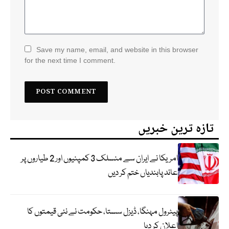
Save my name, email, and website in this browser
for the next time I comment.
تازہ ترین خبریں
امریکا نے ایران سے منسلک 3 کمپنیوں اور 2 طیاروں پر
عائد پابندیاں ختم کر دیں
پیٹرول مہنگا، ڈیزل سستا، حکومت نے نئی قیمتوں کا
اعلان کر دیا